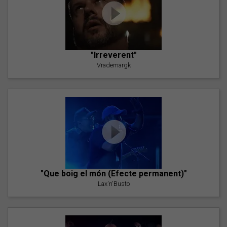
"Irreverent"
Vrademargk
"Que boig el món (Efecte permanent)"
Lax'n'Busto