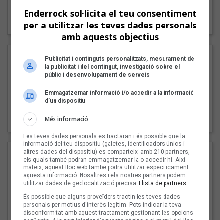
"Lo bueno y lo malo"
Enderrock sol·licita el teu consentiment
Carmen y María
per a utilitzar les teves dades personals
amb aquests objectius
Publicitat i continguts personalitzats, mesurament de
la publicitat i del contingut, investigació sobre el
públic i desenvolupament de serveis
Emmagatzemar informació i/o accedir a la informació
d’un dispositiu
"Posidònia"
Més informació
Pep Álvarez amb Joan Muntaner (Xanguito)
Les teves dades personals es tractaran i és possible que la
informació del teu dispositiu (galetes, identificadors únics i
altres dades del dispositiu) es comparteixi amb 210 partners,
els quals també podran emmagatzemar-la o accedir-hi. Així
mateix, aquest lloc web també podrà utilitzar específicament
aquesta informació. Nosaltres i els nostres partners podem
utilitzar dades de geolocalització precisa.
Llista de partners.
És possible que alguns proveïdors tractin les teves dades
personals per motius d'interès legítim. Pots indicar la teva
disconformitat amb aquest tractament gestionant les opcions