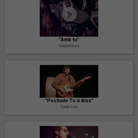
"Amb tu"
Nöctambuls
"Postlude To A Kiss"
Goran Levi