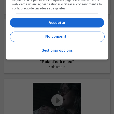
següents. A la part inferior d'aquesta pàgina o al menú del lloc
"Les cabres"
web, cerca un enllaç per gestionar o retirar el consentiment a la
94 Rules amb Compte
configuració de privadesa i de galetes.
Acceptar
No consentir
Gestionar opcions
"Pols d'estrelles"
Karla amb K