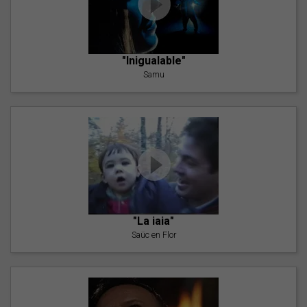
"Inigualable"
Samu
"La iaia"
Saüc en Flor