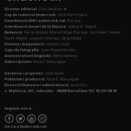
Director editorial:
Lluís Gendrau
Cap de redacció Enderrock:
Jordi Martí Fabra
Coordinació EDR i enderrock.cat:
Èlia Gea
Coordinació Anuari de la Música:
Helena M. Alegret
Redacció:
Ferran Amado, Maria Folqué, Èlia Gea, Jordi Martí, Helena
Morén Alegret, Joaquim Vilarnau i Sergi Núñez
Disseny i maquetació:
Manuel Cuyàs
Caps de fotografia:
Juan Miguel Morales
Assessorament lingüístic:
Berta Herreros
Subscripcions:
Rosa E. Massaguer
Gerència i projectes:
Jordi Novell
Publicitat i producció:
Rosa E. Massaguer
Direcció financera i administració:
Anna Gris
c. Mallorca, 221, sobreàtic · 08008 Barcelona Tel. 93 237 08 05
Segueix-nos a:
Cerca a Enderrock.cat: