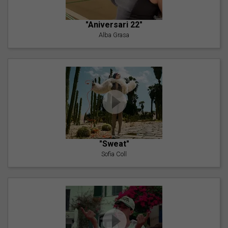
"Aniversari 22"
Alba Grasa
"Sweat"
Sofia Coll