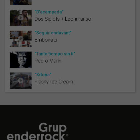
"D'acampada"
Dos Sipiots + Leonmanso
"Seguir endavant"
Emboirats
"Tanto tiempo sin ti"
Pedro Marín
"Xdona"
Flashy Ice Cream