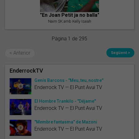
"En Joan Petit ja no balla"
Naim SK amb Kelly Isaiah
Pàgina 1 de 295
< Anterior
Següent >
EnderrockTV
Genís Barcons - "Meu, teu, nostre"
Enderrock TV — El Punt Avui TV
El Hombre Trankilo - "Déjame"
Enderrock TV — El Punt Avui TV
"Membre fantasma" de Mazoni
Enderrock TV — El Punt Avui TV