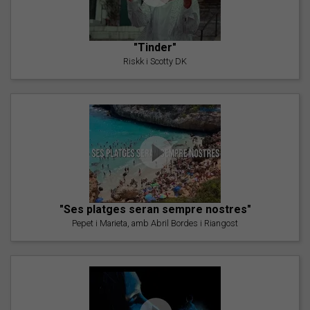
"Tinder"
Riskk i Scotty DK
"Ses platges seran sempre nostres"
Pepet i Marieta, amb Abril Bordes i Riangost