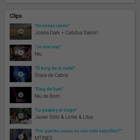
Clips
"As vosas raons"
Joana Dark + Catutxa Salom
"Jo mai mai"
Niu
"El boig de la ciutat"
Sopa de Cabra
"Raig de llum"
Niu de Born
"La guapa y el ciego"
Javier Sólo & Lichis & Litus
"Per què les coses no són més senzilles?"
MTINES