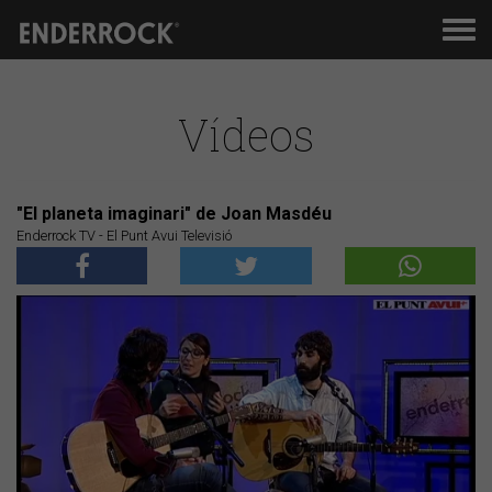
Men
de
nav
Vídeos
"El planeta imaginari" de Joan Masdéu
Enderrock TV - El Punt Avui Televisió