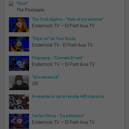
"Soul"
The Prussians
The Crab Apples - “Rats at my window”
Enderrock TV — El Punt Avui TV
"Déjà-vu" de Toni Xuclà
Enderrock TV - El Punt Avui TV
Pulpopop - "Cometa Errant”
Enderrock TV — El Punt Avui TV
"Aire americà"
OR
Presentació de la revista 440 clàssica
Carles Dènia - "La petenera"
Enderrock TV — El Punt Avui TV