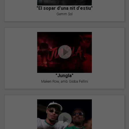
"El sopar d'una nit d'estiu"
Gemm Sol
"Jungla"
Maken Row, amb Gioba Fellini