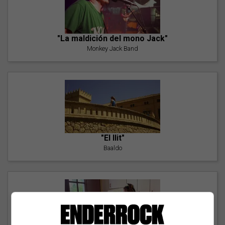
"La maldición del mono Jack"
Monkey Jack Band
"El llit"
Baaldo