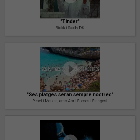
"Tinder"
Riskk i Scotty DK
"Ses platges seran sempre nostres"
Pepet i Marieta, amb Abril Bordes i Riangost