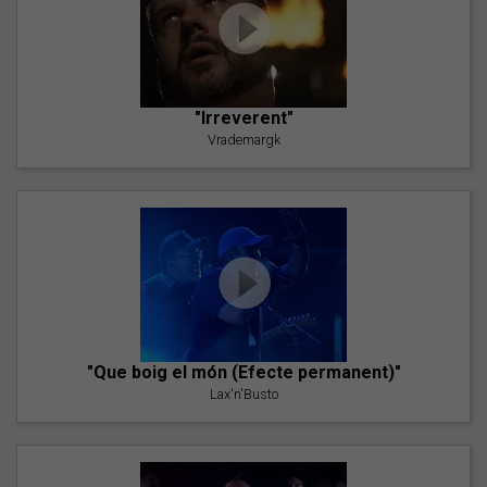
"Irreverent"
Vrademargk
"Que boig el món (Efecte permanent)"
Lax'n'Busto