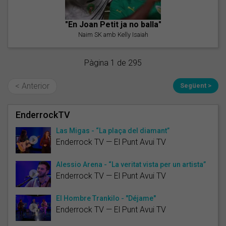
"En Joan Petit ja no balla"
Naim SK amb Kelly Isaiah
Pàgina 1 de 295
< Anterior
Següent >
EnderrockTV
Las Migas - “La plaça del diamant”
Enderrock TV — El Punt Avui TV
Alessio Arena - “La veritat vista per un artista”
Enderrock TV — El Punt Avui TV
El Hombre Trankilo - "Déjame"
Enderrock TV — El Punt Avui TV