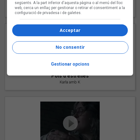
"Les cabres"
següents. A la part inferior d'aquesta pàgina o al menú del lloc
web, cerca un enllaç per gestionar o retirar el consentiment a la
94 Rules amb Compte
configuració de privadesa i de galetes.
Acceptar
No consentir
Gestionar opcions
"Pols d'estrelles"
Karla amb K