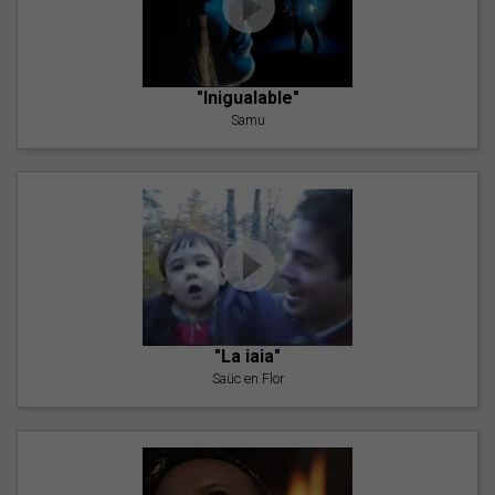
"Inigualable"
Samu
"La iaia"
Saüc en Flor