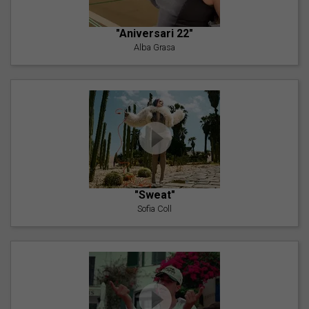
"Aniversari 22"
Alba Grasa
"Sweat"
Sofia Coll