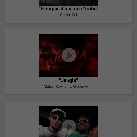
"El sopar d'una nit d'estiu"
Gemm Sol
"Jungla"
Maken Row, amb Gioba Fellini