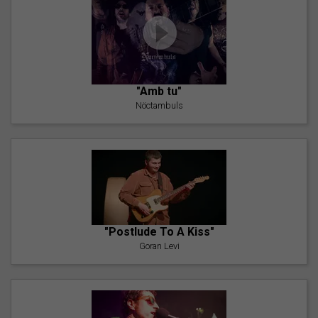
"Amb tu"
Nöctambuls
"Postlude To A Kiss"
Goran Levi