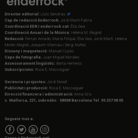
Director editorial:
Lluís Gendrau
Cap de redacció Enderrock:
Jordi Martí Fabra
Coordinació EDR i enderrock.cat:
Èlia Gea
Coordinació Anuari de la Música:
Helena M. Alegret
Redacció:
Ferran Amado, Maria Folqué, Èlia Gea, Jordi Martí, Helena
Morén Alegret, Joaquim Vilarnau i Sergi Núñez
Disseny i maquetació:
Manuel Cuyàs
Caps de fotografia:
Juan Miguel Morales
Assessorament lingüístic:
Berta Herreros
Subscripcions:
Rosa E. Massaguer
Gerència i projectes:
Jordi Novell
Publicitat i producció:
Rosa E. Massaguer
Direcció financera i administració:
Anna Gris
c. Mallorca, 221, sobreàtic · 08008 Barcelona Tel. 93 237 08 05
Segueix-nos a:
Cerca a Enderrock.cat: