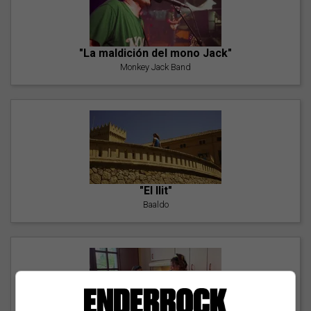
"La maldición del mono Jack"
Monkey Jack Band
"El llit"
Baaldo