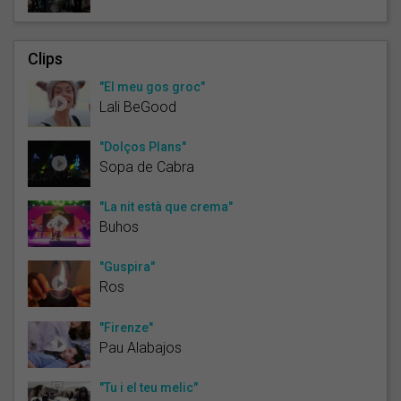
Clips
"El meu gos groc"
Lali BeGood
"Dolços Plans"
Sopa de Cabra
"La nit està que crema"
Buhos
"Guspira"
Ros
"Firenze"
Pau Alabajos
"Tu i el teu melic"