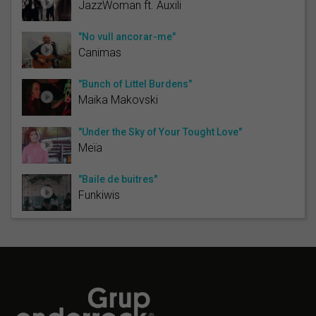
JazzWoman ft. Auxili
"No vull ancorar-me"
Canimas
"Bunch of Littel Burdens"
Maika Makovski
"Under the Sky of Your Tought Love"
Meïa
"Baile de buitres"
Funkiwis