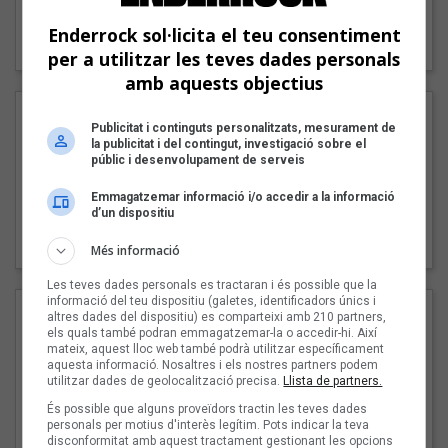
"Lo bueno y lo malo"
Enderrock sol·licita el teu consentiment
Carmen y María
per a utilitzar les teves dades personals
amb aquests objectius
Publicitat i continguts personalitzats, mesurament de
la publicitat i del contingut, investigació sobre el
públic i desenvolupament de serveis
Emmagatzemar informació i/o accedir a la informació
d’un dispositiu
"Posidònia"
Pep Álvarez amb Joan Muntaner (Xanguito)
Més informació
Les teves dades personals es tractaran i és possible que la
informació del teu dispositiu (galetes, identificadors únics i
altres dades del dispositiu) es comparteixi amb 210 partners,
els quals també podran emmagatzemar-la o accedir-hi. Així
mateix, aquest lloc web també podrà utilitzar específicament
aquesta informació. Nosaltres i els nostres partners podem
utilitzar dades de geolocalització precisa.
Llista de partners.
És possible que alguns proveïdors tractin les teves dades
personals per motius d'interès legítim. Pots indicar la teva
disconformitat amb aquest tractament gestionant les opcions