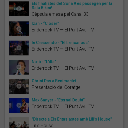
Els finalistes del Sona 9 es passegen per la
Sala Bikini!
Càpsula emesa pel Canal 33
Izah - “Closer”
Enderrock TV — El Punt Avui TV
In Crescendo - “El trencanous”
Enderrock TV — El Punt Avui TV
Nu-b - “L’illa”
Enderrock TV — El Punt Avui TV
Obrint Pas a Benimaclet
Presentació de 'Coratge'
Max Sunyer - "Eternal Doubt”
Enderrock TV — El Punt Avui TV
"Directe a Els Entusiastes amb Lili's House"
Lili's House