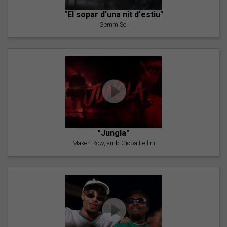
"El sopar d'una nit d'estiu"
Gemm Sol
"Jungla"
Maken Row, amb Gioba Fellini