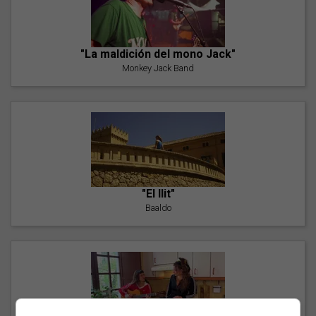
"La maldición del mono Jack"
Monkey Jack Band
"El llit"
Baaldo