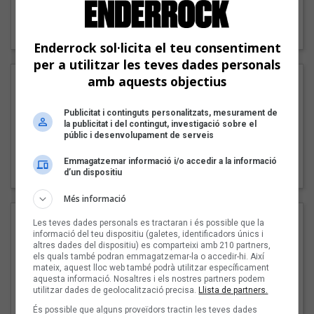
"Lo bueno y lo malo"
Carmen y María
Enderrock sol·licita el teu consentiment
per a utilitzar les teves dades personals
amb aquests objectius
Publicitat i continguts personalitzats, mesurament de
la publicitat i del contingut, investigació sobre el
públic i desenvolupament de serveis
"Posidònia"
Emmagatzemar informació i/o accedir a la informació
Pep Álvarez amb Joan Muntaner (Xanguito)
d’un dispositiu
Més informació
Les teves dades personals es tractaran i és possible que la
informació del teu dispositiu (galetes, identificadors únics i
altres dades del dispositiu) es comparteixi amb 210 partners,
els quals també podran emmagatzemar-la o accedir-hi. Així
mateix, aquest lloc web també podrà utilitzar específicament
aquesta informació. Nosaltres i els nostres partners podem
utilitzar dades de geolocalització precisa.
Llista de partners.
És possible que alguns proveïdors tractin les teves dades