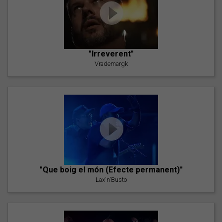
"Irreverent"
Vrademargk
"Que boig el món (Efecte permanent)"
Lax'n'Busto