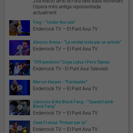
25a edició amb la Fura dels Baus estrenant
l'òpera més antiga representada
actualment
Fing - “Under the rain”
Enderrock TV — El Punt Avui TV
Alessio Arena - “La veritat vista per un artista”
Enderrock TV — El Punt Avui TV
"399 pendons" Copa Lotus i Pere Tàpias
Enderrock TV - El Punt Avui Televisió
Marion Harper - "Fairbanks"
Enderrock TV — El Punt Avui TV
Calmoso & the Black Fang - “Queda’t amb
Black Fang”
Enderrock TV — El Punt Avui TV
Cesk Freixas "Potser per tu"
Enderrock TV — El Punt Avui TV