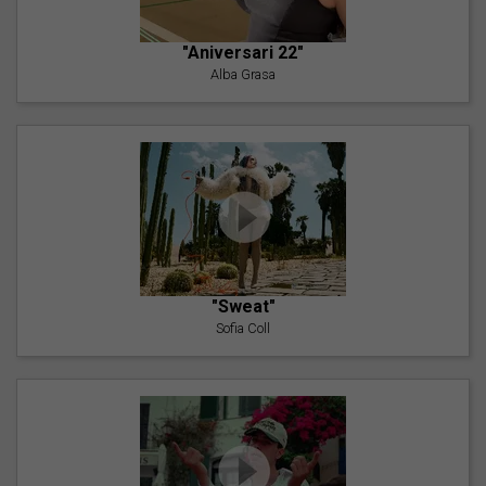
"Aniversari 22"
Alba Grasa
"Sweat"
Sofia Coll