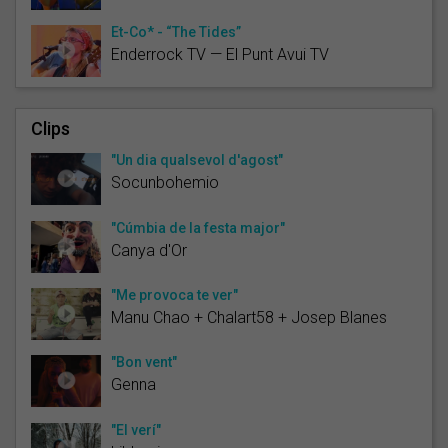
Et-Co* - “The Tides”
Enderrock TV — El Punt Avui TV
Clips
"Un dia qualsevol d'agost"
Socunbohemio
"Cúmbia de la festa major"
Canya d'Or
"Me provoca te ver"
Manu Chao + Chalart58 + Josep Blanes
"Bon vent"
Genna
"El verí"