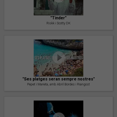
"Tinder"
Riskk i Scotty DK
"Ses platges seran sempre nostres"
Pepet i Marieta, amb Abril Bordes i Riangost