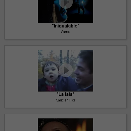
"Inigualable"
Samu
"La iaia"
Saüc en Flor