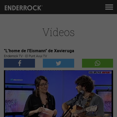
Men
de
nav
Vídeos
"L'home de l'Eismann" de Xavieruga
Enderrock TV - El Punt Avui TV