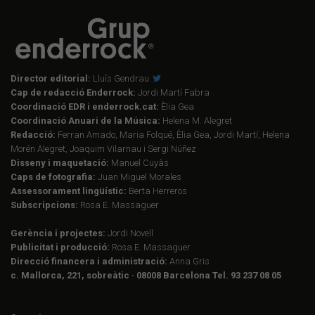
Director editorial:
Lluís Gendrau
Cap de redacció Enderrock:
Jordi Martí Fabra
Coordinació EDR i enderrock.cat:
Èlia Gea
Coordinació Anuari de la Música:
Helena M. Alegret
Redacció:
Ferran Amado, Maria Folqué, Èlia Gea, Jordi Martí, Helena
Morén Alegret, Joaquim Vilarnau i Sergi Núñez
Disseny i maquetació:
Manuel Cuyàs
Caps de fotografia:
Juan Miguel Morales
Assessorament lingüístic:
Berta Herreros
Subscripcions:
Rosa E. Massaguer
Gerència i projectes:
Jordi Novell
Publicitat i producció:
Rosa E. Massaguer
Direcció financera i administració:
Anna Gris
c. Mallorca, 221, sobreàtic · 08008 Barcelona Tel. 93 237 08 05