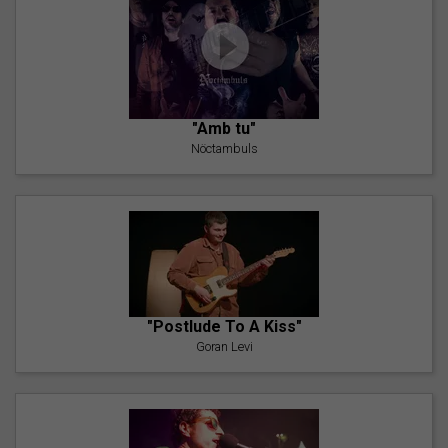
"Amb tu"
Nöctambuls
"Postlude To A Kiss"
Goran Levi