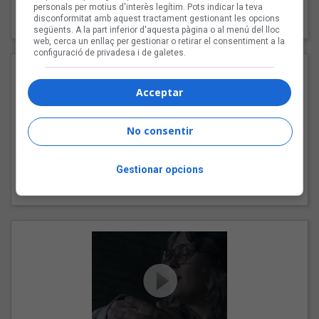
"Les cabres"
personals per motius d'interès legítim. Pots indicar la teva
disconformitat amb aquest tractament gestionant les opcions
94 Rules amb Compte
següents. A la part inferior d'aquesta pàgina o al menú del lloc
web, cerca un enllaç per gestionar o retirar el consentiment a la
configuració de privadesa i de galetes.
Acceptar
No consentir
Gestionar opcions
"Pols d'estrelles"
Karla amb K