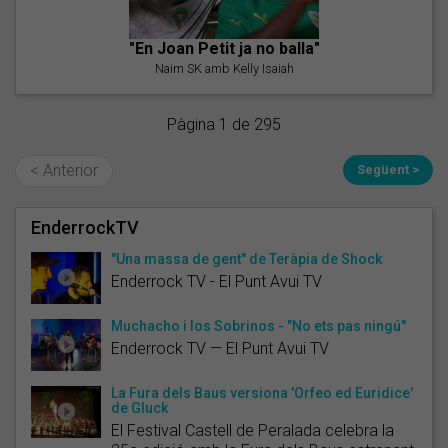
"En Joan Petit ja no balla"
Naim SK amb Kelly Isaiah
Pàgina 1 de 295
< Anterior
Següent >
EnderrockTV
"Una massa de gent" de Teràpia de Shock
Enderrock TV - El Punt Avui TV
Muchacho i los Sobrinos - "No ets pas ningú"
Enderrock TV — El Punt Avui TV
La Fura dels Baus versiona 'Orfeo ed Euridice'
de Gluck
El Festival Castell de Peralada celebra la