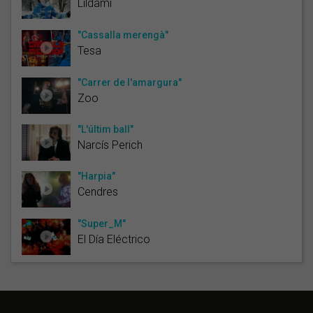
Lildami
"Cassalla merengà"
Tesa
"Carrer de l'amargura"
Zoo
"L'últim ball"
Narcís Perich
"Harpia"
Cendres
"Super_M"
El Día Eléctrico