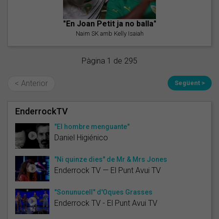
"En Joan Petit ja no balla"
Naim SK amb Kelly Isaiah
Pàgina 1 de 295
< Anterior
Següent >
EnderrockTV
"El hombre menguante"
Daniel Higiénico
"Ni quinze dies" de Mr & Mrs Jones
Enderrock TV — El Punt Avui TV
"Sonunucell" d'Oques Grasses
Enderrock TV - El Punt Avui TV