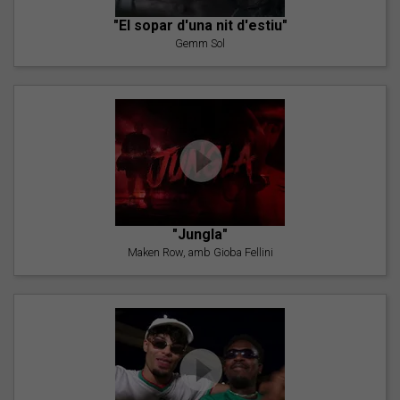
"El sopar d'una nit d'estiu"
Gemm Sol
"Jungla"
Maken Row, amb Gioba Fellini