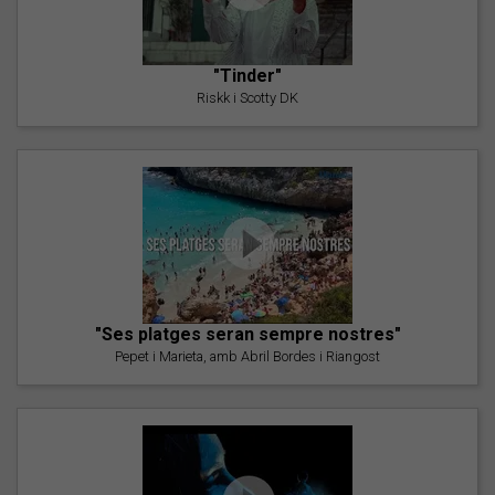
"Tinder"
Riskk i Scotty DK
"Ses platges seran sempre nostres"
Pepet i Marieta, amb Abril Bordes i Riangost