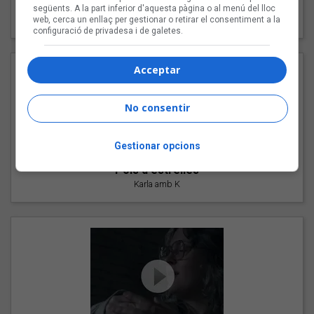
"Les cabres"
següents. A la part inferior d'aquesta pàgina o al menú del lloc
web, cerca un enllaç per gestionar o retirar el consentiment a la
94 Rules amb Compte
configuració de privadesa i de galetes.
Acceptar
No consentir
Gestionar opcions
"Pols d'estrelles"
Karla amb K