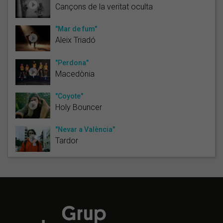
Cançons de la veritat oculta
"Mar de fum"
Aleix Triadó
"Perdona"
Macedònia
"Coyote"
Holy Bouncer
"Nevar a València"
Tardor