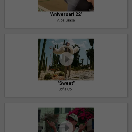
"Aniversari 22"
Alba Grasa
"Sweat"
Sofia Coll