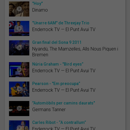
"Hoy"
Dinamo
"Unarre 6AM" de Threejay Trio
Enderrock TV — El Punt Avui TV
Gran final del Sona 9 2011
Nyandú, The Mamzelles, Alls Nous Piquen i
Bremen
Núria Graham - "Bird eyes”
Enderrock TV — El Punt Avui TV
Pearson - "Em preocupa”
Enderrock TV — El Punt Avui TV
"Automòbils per camins daurats"
Germans Tanner
Carles Ribot - “A contrallum”
Enderrock TV — El Punt Avui TV