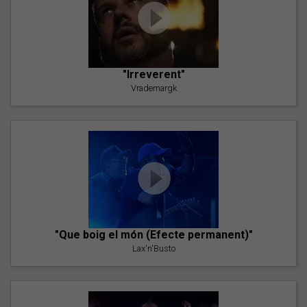
"Irreverent"
Vrademargk
"Que boig el món (Efecte permanent)"
Lax'n'Busto