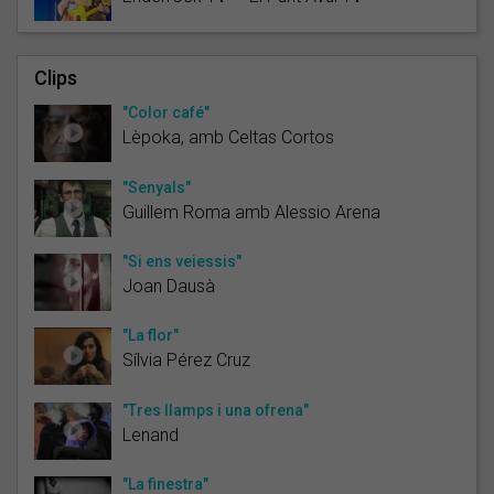
Clips
"Color café"
Lèpoka, amb Celtas Cortos
"Senyals"
Guillem Roma amb Alessio Arena
"Si ens veiessis"
Joan Dausà
"La flor"
Sílvia Pérez Cruz
"Tres llamps i una ofrena"
Lenand
"La finestra"