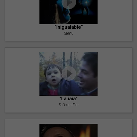
"Inigualable"
Samu
"La iaia"
Saüc en Flor