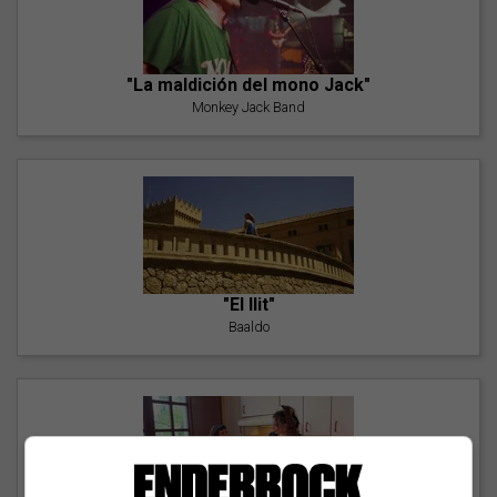
"La maldición del mono Jack"
Monkey Jack Band
"El llit"
Baaldo