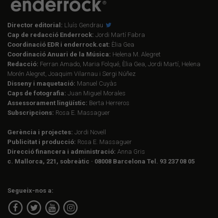
Director editorial:
Lluís Gendrau
Cap de redacció Enderrock:
Jordi Martí Fabra
Coordinació EDR i enderrock.cat:
Èlia Gea
Coordinació Anuari de la Música:
Helena M. Alegret
Redacció:
Ferran Amado, Maria Folqué, Èlia Gea, Jordi Martí, Helena
Morén Alegret, Joaquim Vilarnau i Sergi Núñez
Disseny i maquetació:
Manuel Cuyàs
Caps de fotografia:
Juan Miguel Morales
Assessorament lingüístic:
Berta Herreros
Subscripcions:
Rosa E. Massaguer
Gerència i projectes:
Jordi Novell
Publicitat i producció:
Rosa E. Massaguer
Direcció financera i administració:
Anna Gris
c. Mallorca, 221, sobreàtic · 08008 Barcelona Tel. 93 237 08 05
Segueix-nos a: