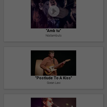
"Amb tu"
Nöctambuls
"Postlude To A Kiss"
Goran Levi