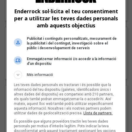
"Lo bueno y lo malo"
Enderrock sol·licita el teu consentiment
Carmen y María
per a utilitzar les teves dades personals
amb aquests objectius
Publicitat i continguts personalitzats, mesurament de
la publicitat i del contingut, investigació sobre el
públic i desenvolupament de serveis
Emmagatzemar informació i/o accedir a la informació
d’un dispositiu
"Posidònia"
Pep Álvarez amb Joan Muntaner (Xanguito)
Més informació
Les teves dades personals es tractaran i és possible que la
informació del teu dispositiu (galetes, identificadors únics i
altres dades del dispositiu) es comparteixi amb 210 partners,
els quals també podran emmagatzemar-la o accedir-hi. Així
mateix, aquest lloc web també podrà utilitzar específicament
aquesta informació. Nosaltres i els nostres partners podem
utilitzar dades de geolocalització precisa.
Llista de partners.
És possible que alguns proveïdors tractin les teves dades
personals per motius d'interès legítim. Pots indicar la teva
disconformitat amb aquest tractament gestionant les opcions