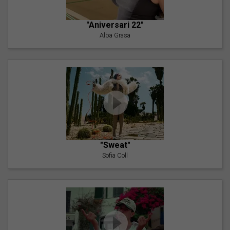
"Aniversari 22"
Alba Grasa
"Sweat"
Sofia Coll