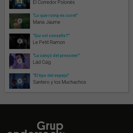
El Corredor Polonès
"Lo que romp es coret"
Maria Jaume
"Qui vol consells?"
Le Petit Ramon
"La cançó del presoner"
Lád Cúig
"El tipo del espejo"
Santero y los Muchachos