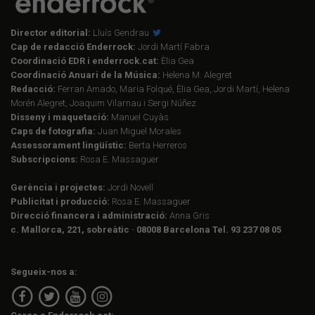
Director editorial:
Lluís Gendrau
Cap de redacció Enderrock:
Jordi Martí Fabra
Coordinació EDR i enderrock.cat:
Èlia Gea
Coordinació Anuari de la Música:
Helena M. Alegret
Redacció:
Ferran Amado, Maria Folqué, Èlia Gea, Jordi Martí, Helena
Morén Alegret, Joaquim Vilarnau i Sergi Núñez
Disseny i maquetació:
Manuel Cuyàs
Caps de fotografia:
Juan Miguel Morales
Assessorament lingüístic:
Berta Herreros
Subscripcions:
Rosa E. Massaguer
Gerència i projectes:
Jordi Novell
Publicitat i producció:
Rosa E. Massaguer
Direcció financera i administració:
Anna Gris
c. Mallorca, 221, sobreàtic · 08008 Barcelona Tel. 93 237 08 05
Segueix-nos a: