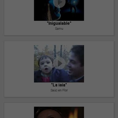
"Inigualable"
Samu
"La iaia"
Saüc en Flor