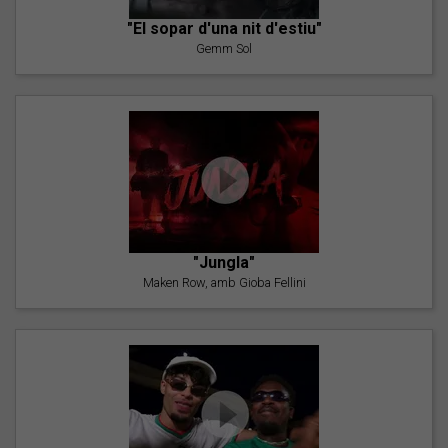
"El sopar d'una nit d'estiu"
Gemm Sol
"Jungla"
Maken Row, amb Gioba Fellini