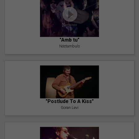
"Amb tu"
Nöctambuls
"Postlude To A Kiss"
Goran Levi