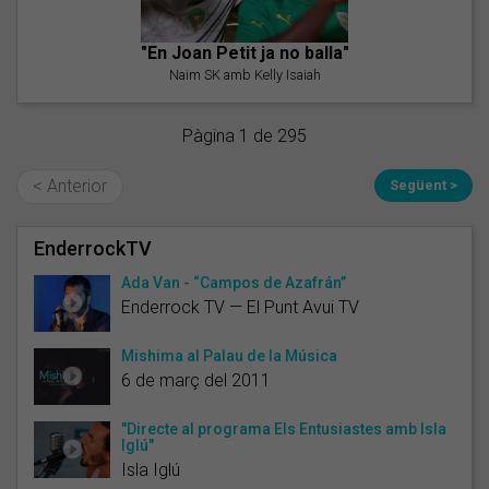
"En Joan Petit ja no balla"
Naim SK amb Kelly Isaiah
Pàgina 1 de 295
< Anterior
Següent >
EnderrockTV
Ada Van - “Campos de Azafrán”
Enderrock TV — El Punt Avui TV
Mishima al Palau de la Música
6 de març del 2011
"Directe al programa Els Entusiastes amb Isla
Iglú"
Isla Iglú