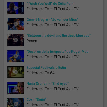
"I Wish You Well" de Cèlia Pallí
Enderrock TV — El Punt Avui TV
Germà Negre - “Jo vull ser Miss”
Enderrock TV — El Punt Avui TV
"Between the devil and the deep blue sea"
Panam
"Després de la tempesta" de Roger Mas
Enderrock TV — El Punt Avui TV
Especial Festivals d'Estiu
Enderrock TV 64
Núria Graham - "Bird eyes”
Enderrock TV — El Punt Avui TV
Cox - “Soñé”
Enderrock TV — El Punt Avui TV