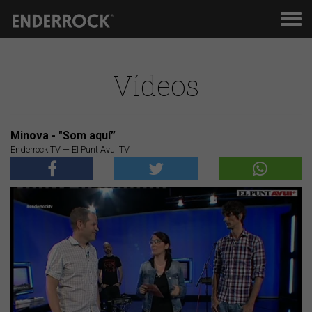
Men
de
nav
Vídeos
Minova - "Som aquí”
Enderrock TV — El Punt Avui TV