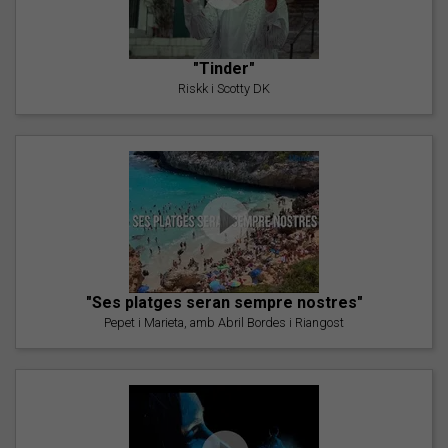
"Tinder"
Riskk i Scotty DK
"Ses platges seran sempre nostres"
Pepet i Marieta, amb Abril Bordes i Riangost