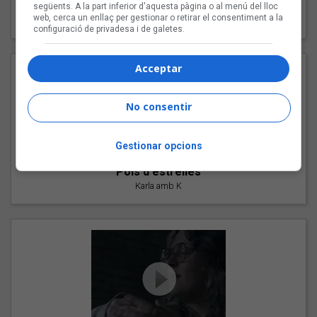
"Les cabres"
següents. A la part inferior d'aquesta pàgina o al menú del lloc
web, cerca un enllaç per gestionar o retirar el consentiment a la
94 Rules amb Compte
configuració de privadesa i de galetes.
Acceptar
No consentir
Gestionar opcions
"Pols d'estrelles"
Karla amb K