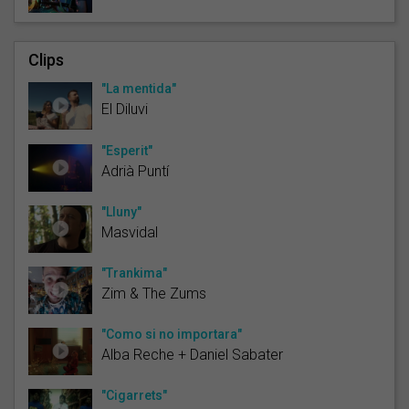
Clips
"La mentida"
El Diluvi
"Esperit"
Adrià Puntí
"Lluny"
Masvidal
"Trankima"
Zim & The Zums
"Como si no importara"
Alba Reche + Daniel Sabater
"Cigarrets"