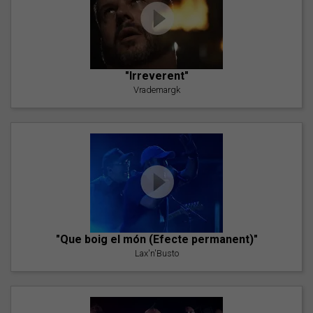
"Irreverent"
Vrademargk
"Que boig el món (Efecte permanent)"
Lax'n'Busto