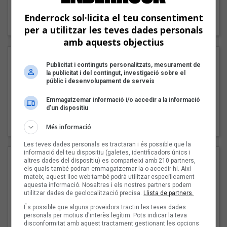
"Lo bueno y lo malo"
Enderrock sol·licita el teu consentiment
Carmen y María
per a utilitzar les teves dades personals
amb aquests objectius
Publicitat i continguts personalitzats, mesurament de
la publicitat i del contingut, investigació sobre el
públic i desenvolupament de serveis
Emmagatzemar informació i/o accedir a la informació
d’un dispositiu
"Posidònia"
Pep Álvarez amb Joan Muntaner (Xanguito)
Més informació
Les teves dades personals es tractaran i és possible que la
informació del teu dispositiu (galetes, identificadors únics i
altres dades del dispositiu) es comparteixi amb 210 partners,
els quals també podran emmagatzemar-la o accedir-hi. Així
mateix, aquest lloc web també podrà utilitzar específicament
aquesta informació. Nosaltres i els nostres partners podem
utilitzar dades de geolocalització precisa.
Llista de partners.
És possible que alguns proveïdors tractin les teves dades
personals per motius d'interès legítim. Pots indicar la teva
disconformitat amb aquest tractament gestionant les opcions