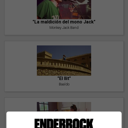
"La maldición del mono Jack"
Monkey Jack Band
"El llit"
Baaldo