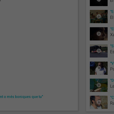
ó
En
"E
El
"E
X
"S
Es
"V
P
"D
L
nt o més boniques que tu"
"C
Ra