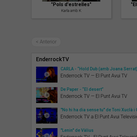
"Pols d'estrelles"
"E
Karla amb K
< Anterior
EnderrockTV
CARLA - “Hold Dub (amb Joana Serrat
Enderrock TV — El Punt Avui TV
De Paper - “El desert”
Enderrock TV — El Punt Avui TV
"No hi ha dia sense tu" de Toni Xuclà
Enderrock TV a El Punt Avui Televis
"Lenin" de Vàlius