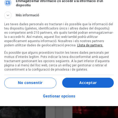
Emmagatzemar informació i/o accedir a la informació d’un
dispositiu
Més informació
Les teves dades personals es tractaran i és possible que la informació del
teu dispositiu (galetes, identificadors únics i altres dades del dispositiu)
es comparteixi amb 210 partners, els quals també podran emmagatzemar-
la o accedir-hi. Així mateix, aquest lloc web també podrà utilitzar
específicament aquesta informació. Nosaltres i els nostres partners
podem utilitzar dades de geolocalització precisa.
Llista de partners.
"Lo bueno y lo malo"
"Posidònia"
És possible que alguns proveïdors tractin les teves dades personals per
Carmen y María
Pep Álvarez amb Joan Muntan
motius d'interès legítim. Pots indicar la teva disconformitat amb aquest
(Xanguito)
tractament gestionant les opcions següents. A la part inferior d'aquesta
pàgina o al menú del lloc web, cerca un enllaç per gestionar o retirar el
consentiment a la configuració de privadesa i de galetes.
No consentir
Acceptar
Gestionar opcions