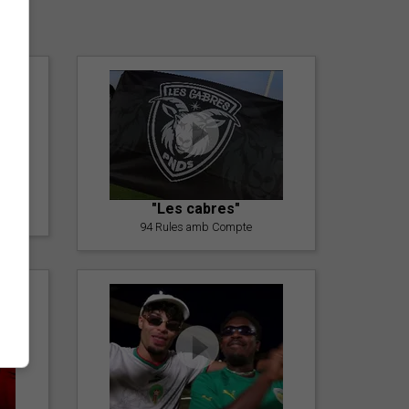
er
"Les cabres"
94 Rules amb Compte