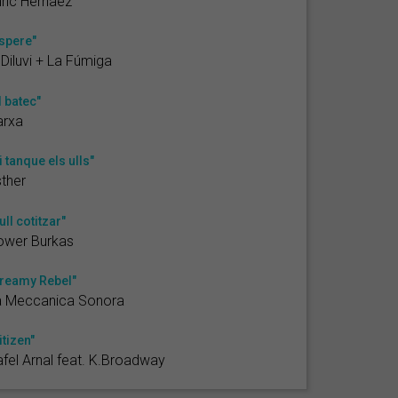
ric Hernàez
spere"
 Diluvi + La Fúmiga
l batec"
arxa
i tanque els ulls"
ther
ull cotitzar"
ower Burkas
reamy Rebel"
a Meccanica Sonora
itizen"
fel Arnal feat. K.Broadway