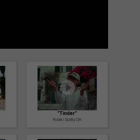
"Tinder"
Riskk i Scotty DK