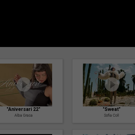
"Aniversari 22"
"Sweat"
Alba Grasa
Sofia Coll