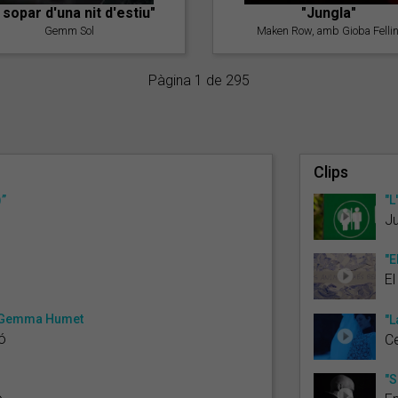
l sopar d'una nit d'estiu"
"Jungla"
Gemm Sol
Maken Row, amb Gioba Fellin
Pàgina 1 de 295
Clips
)”
"L
Ju
"E
El
 i Gemma Humet
"L
ió
Ce
"S