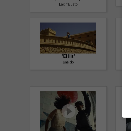
Lax'n'Busto
"El llit"
Baaldo