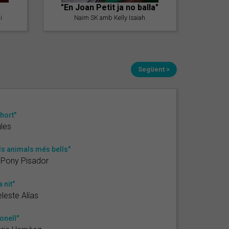
"En Joan Petit ja no balla"
i
Naim SK amb Kelly Isaiah
Següent >
'hort"
les
ls animals més bells"
 Pony Pisador
a nit"
leste Alías
onell"