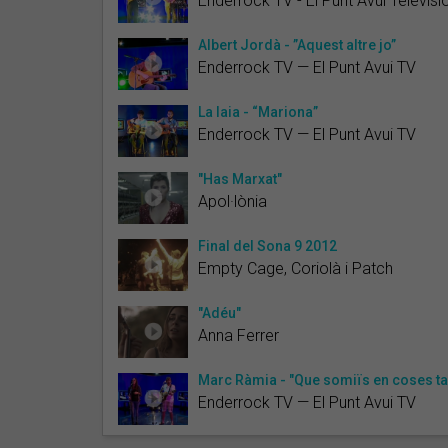
Enderrock TV - El Punt Avui Televisi
Albert Jordà - ”Aquest altre jo”
Enderrock TV — El Punt Avui TV
La Iaia - “Mariona”
Enderrock TV — El Punt Avui TV
"Has Marxat"
Apol·lònia
Final del Sona 9 2012
Empty Cage, Coriolà i Patch
"Adéu"
Anna Ferrer
Marc Ràmia - "Que somiïs en coses ta
Enderrock TV — El Punt Avui TV