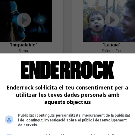
"Inigualable"
"La iaia"
Samu
Saüc en Flor
Enderrock sol·licita el teu consentiment per a
utilitzar les teves dades personals amb
aquests objectius
Publicitat i continguts personalitzats, mesurament de la publicitat
"Postlude To A Kiss"
i del contingut, investigació sobre el públic i desenvolupament
Goran Levi
de serveis
"Amb tu"
Nöctambuls