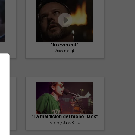
"Irreverent"
Vrademargk
"La maldición del mono Jack"
Monkey Jack Band