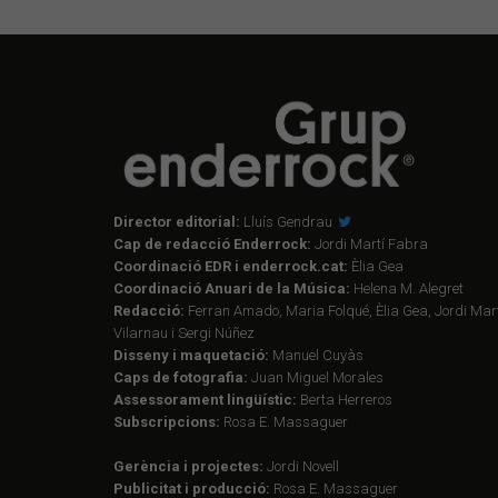
Director editorial:
Lluís Gendrau
Cap de redacció Enderrock:
Jordi Martí Fabra
Coordinació EDR i enderrock.cat:
Èlia Gea
Coordinació Anuari de la Música:
Helena M. Alegret
Redacció:
Ferran Amado, Maria Folqué, Èlia Gea, Jordi Mart
Vilarnau i Sergi Núñez
Disseny i maquetació:
Manuel Cuyàs
Caps de fotografia:
Juan Miguel Morales
Assessorament lingüístic:
Berta Herreros
Subscripcions:
Rosa E. Massaguer
Gerència i projectes:
Jordi Novell
Publicitat i producció:
Rosa E. Massaguer