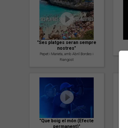
"Ses platges seran sempre
nostres"
Pepet i Marieta, amb Abril Bordes i
Riangost
"Que boig el món (Efecte
permanent)"