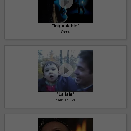
"Inigualable"
Samu
"La iaia"
Saüc en Flor