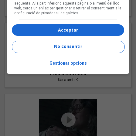
"Les cabres"
següents. A la part inferior d'aquesta pàgina o al menú del lloc
web, cerca un enllaç per gestionar o retirar el consentiment a la
94 Rules amb Compte
configuració de privadesa i de galetes.
Acceptar
No consentir
Gestionar opcions
"Pols d'estrelles"
Karla amb K