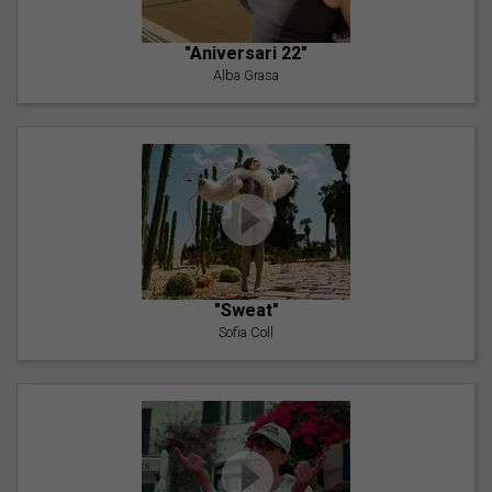
"Aniversari 22"
Alba Grasa
"Sweat"
Sofia Coll