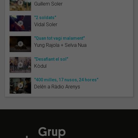
Guillem Soler
"2 soldats"
Vidal Soler
"Quan tot vagi malament"
Yung Rajola + Selva Nua
"Desafiant el sol"
Kòdul
"400 milles, 17 nusos, 24 hores"
Delên a Ràdio Arenys