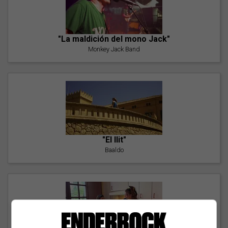
"La maldición del mono Jack"
Monkey Jack Band
"El llit"
Baaldo