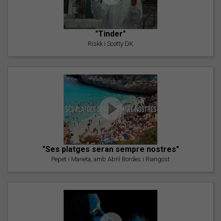
"Tinder"
Riskk i Scotty DK
"Ses platges seran sempre nostres"
Pepet i Marieta, amb Abril Bordes i Riangost