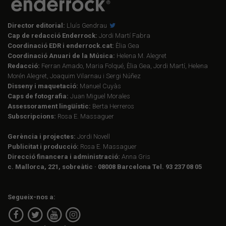
Director editorial:
Lluís Gendrau
Cap de redacció Enderrock:
Jordi Martí Fabra
Coordinació EDR i enderrock.cat:
Èlia Gea
Coordinació Anuari de la Música:
Helena M. Alegret
Redacció:
Ferran Amado, Maria Folqué, Èlia Gea, Jordi Martí, Helena
Morén Alegret, Joaquim Vilarnau i Sergi Núñez
Disseny i maquetació:
Manuel Cuyàs
Caps de fotografia:
Juan Miguel Morales
Assessorament lingüístic:
Berta Herreros
Subscripcions:
Rosa E. Massaguer
Gerència i projectes:
Jordi Novell
Publicitat i producció:
Rosa E. Massaguer
Direcció financera i administració:
Anna Gris
c. Mallorca, 221, sobreàtic · 08008 Barcelona Tel. 93 237 08 05
Segueix-nos a: