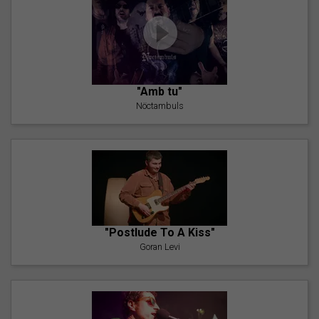
"Amb tu"
Nöctambuls
"Postlude To A Kiss"
Goran Levi