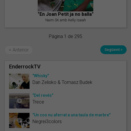
"En Joan Petit ja no balla"
Naim SK amb Kelly Isaiah
Pàgina 1 de 295
< Anterior
Següent >
EnderrockTV
"Whisky"
Dan Zelisko & Tomasz Budek
"Del revés"
Trece
"Un cos nu aferrat a una taula de marbre"
Negrei3colors