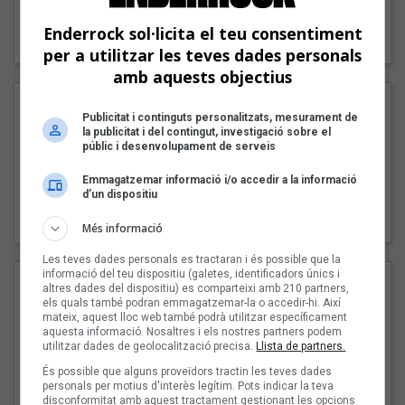
"Lo bueno y lo malo"
Enderrock sol·licita el teu consentiment
Carmen y María
per a utilitzar les teves dades personals
amb aquests objectius
Publicitat i continguts personalitzats, mesurament de
la publicitat i del contingut, investigació sobre el
públic i desenvolupament de serveis
Emmagatzemar informació i/o accedir a la informació
d’un dispositiu
"Posidònia"
Pep Álvarez amb Joan Muntaner (Xanguito)
Més informació
Les teves dades personals es tractaran i és possible que la
informació del teu dispositiu (galetes, identificadors únics i
altres dades del dispositiu) es comparteixi amb 210 partners,
els quals també podran emmagatzemar-la o accedir-hi. Així
mateix, aquest lloc web també podrà utilitzar específicament
aquesta informació. Nosaltres i els nostres partners podem
utilitzar dades de geolocalització precisa.
Llista de partners.
És possible que alguns proveïdors tractin les teves dades
personals per motius d'interès legítim. Pots indicar la teva
disconformitat amb aquest tractament gestionant les opcions