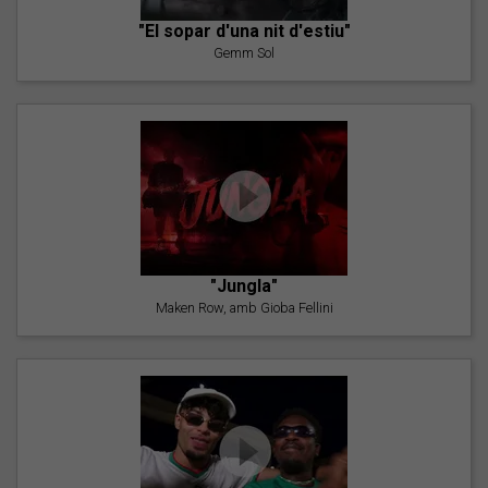
"El sopar d'una nit d'estiu"
Gemm Sol
"Jungla"
Maken Row, amb Gioba Fellini