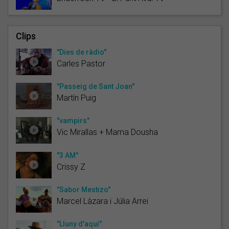
Clips
"Dies de ràdio"
Carles Pastor
"Passeig de Sant Joan"
Martín Puig
"vampirs"
Vic Mirallas + Mama Dousha
"3 AM"
Crissy Z
"Sabor Mestizo"
Marcel Làzara i Júlia Arrei
"Lluny d'aquí"