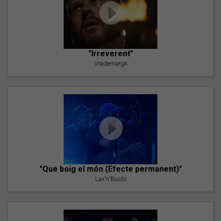
"Irreverent"
Vrademargk
"Que boig el món (Efecte permanent)"
Lax'n'Busto