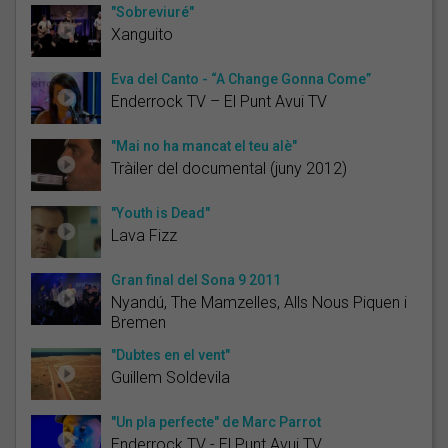
"Sobreviuré"
Xanguito
Eva del Canto - “A Change Gonna Come”
Enderrock TV – El Punt Avui TV
"Mai no ha mancat el teu alè"
Tràiler del documental (juny 2012)
"Youth is Dead"
Lava Fizz
Gran final del Sona 9 2011
Nyandú, The Mamzelles, Alls Nous Piquen i
Bremen
"Dubtes en el vent"
Guillem Soldevila
"Un pla perfecte" de Marc Parrot
Enderrock TV - El Punt Avui TV