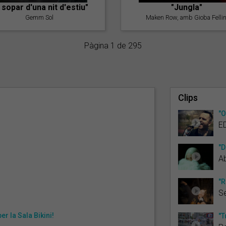
l sopar d'una nit d'estiu"
"Jungla"
Gemm Sol
Maken Row, amb Gioba Fellin
Pàgina 1 de 295
Clips
"O
E
"D
Ab
"R
S
er la Sala Bikini!
"T