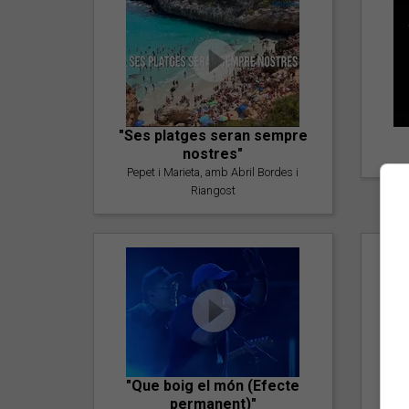
"Ses platges seran sempre
nostres"
Pepet i Marieta, amb Abril Bordes i
Riangost
"Que boig el món (Efecte
permanent)"