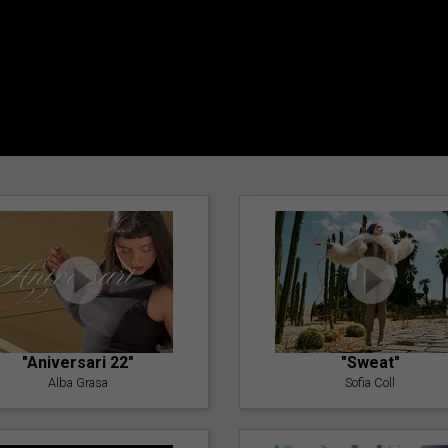
"Aniversari 22"
"Sweat"
Alba Grasa
Sofia Coll