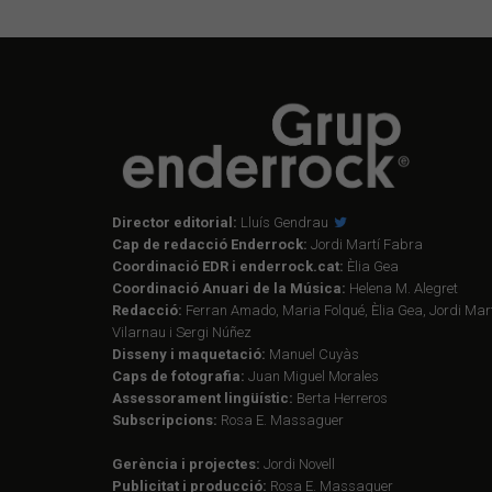
Director editorial:
Lluís Gendrau
Cap de redacció Enderrock:
Jordi Martí Fabra
Coordinació EDR i enderrock.cat:
Èlia Gea
Coordinació Anuari de la Música:
Helena M. Alegret
Redacció:
Ferran Amado, Maria Folqué, Èlia Gea, Jordi Mart
Vilarnau i Sergi Núñez
Disseny i maquetació:
Manuel Cuyàs
Caps de fotografia:
Juan Miguel Morales
Assessorament lingüístic:
Berta Herreros
Subscripcions:
Rosa E. Massaguer
Gerència i projectes:
Jordi Novell
Publicitat i producció:
Rosa E. Massaguer