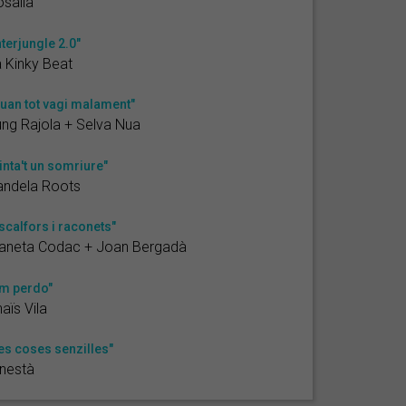
salia
nterjungle 2.0"
 Kinky Beat
uan tot vagi malament"
ng Rajola + Selva Nua
inta't un somriure"
andela Roots
scalfors i raconets"
laneta Codac + Joan Bergadà
m perdo"
aïs Vila
es coses senzilles"
nestà