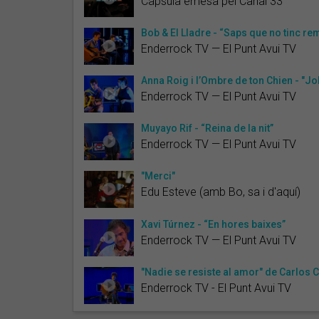
Càpsula emesa pel Canal 33
Bob & El Lladre - “Saps que no tinc re
Enderrock TV — El Punt Avui TV
Anna Roig i l’Ombre de ton Chien - "Joh
Enderrock TV — El Punt Avui TV
Muyayo Rif - “Reina de la nit”
Enderrock TV — El Punt Avui TV
"Merci"
Edu Esteve (amb Bo, sa i d'aquí)
Xavi Túrnez - “En hores baixes”
Enderrock TV — El Punt Avui TV
"Nadie se resiste al amor" de Carlos 
Enderrock TV - El Punt Avui TV