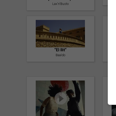
Lax'n'Busto
"El llit"
Baaldo