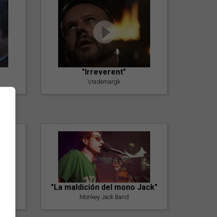
"Irreverent"
Vrademargk
"La maldición del mono Jack"
Monkey Jack Band