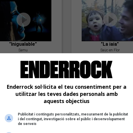
"Inigualable"
"La iaia"
Samu
Saüc en Flor
Enderrock sol·licita el teu consentiment per a
utilitzar les teves dades personals amb
aquests objectius
"Postlude To A Kiss"
Publicitat i continguts personalitzats, mesurament de la publicitat
i del contingut, investigació sobre el públic i desenvolupament
Goran Levi
de serveis
"Amb tu"
Nöctambuls