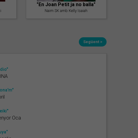
"En Joan Petit ja no balla"
i
Naim SK amb Kelly Isaiah
Següent >
dio"
DNA
ona'm"
ril
eiki"
enyor Oca
uya"