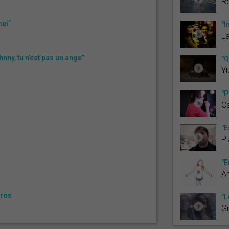
Ro
mei”
"I
La
nny, tu n’est pas un ange”
"Q
Yu
"P
C
"E
P
"E
An
Cros
"L
Gi