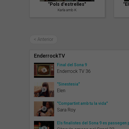
"Pols d'estrelles"
"E
Karla amb K
< Anterior
EnderrockTV
Final del Sona 9
Enderrock TV 36
"Sinestesia"
Elen
"Compartint amb tu la vida"
Sara Roy
Els finalistes del Sona 9 es passegen p