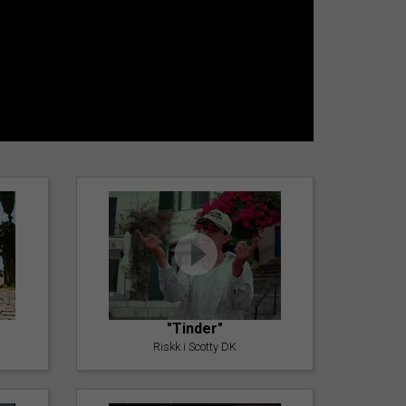
"Tinder"
Riskk i Scotty DK