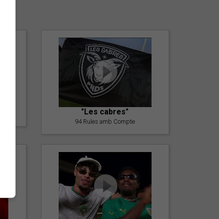
er
"Les cabres"
94 Rules amb Compte