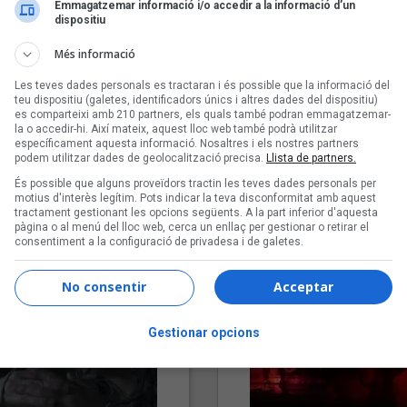
Emmagatzemar informació i/o accedir a la informació d’un
dispositiu
Més informació
Les teves dades personals es tractaran i és possible que la informació del
teu dispositiu (galetes, identificadors únics i altres dades del dispositiu)
es comparteixi amb 210 partners, els quals també podran emmagatzemar-
la o accedir-hi. Així mateix, aquest lloc web també podrà utilitzar
específicament aquesta informació. Nosaltres i els nostres partners
podem utilitzar dades de geolocalització precisa.
Llista de partners.
"Lo bueno y lo malo"
"Posidònia"
És possible que alguns proveïdors tractin les teves dades personals per
Carmen y María
Pep Álvarez amb Joan Muntan
motius d'interès legítim. Pots indicar la teva disconformitat amb aquest
(Xanguito)
tractament gestionant les opcions següents. A la part inferior d'aquesta
pàgina o al menú del lloc web, cerca un enllaç per gestionar o retirar el
consentiment a la configuració de privadesa i de galetes.
No consentir
Acceptar
Gestionar opcions