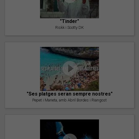
"Tinder"
Riskk i Scotty DK
"Ses platges seran sempre nostres"
Pepet i Marieta, amb Abril Bordes i Riangost