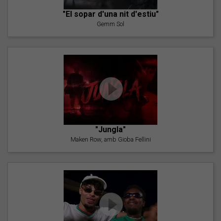
"El sopar d'una nit d'estiu"
Gemm Sol
"Jungla"
Maken Row, amb Gioba Fellini