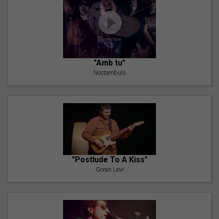
"Amb tu"
Nöctambuls
"Postlude To A Kiss"
Goran Levi