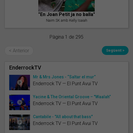
"En Joan Petit ja no balla"
Naim SK amb Kelly Isaiah
Pàgina 1 de 295
< Anterior
Següent >
EnderrockTV
Mr & Mrs Jones - “Saltar el mur”
Enderrock TV — El Punt Avui TV
Yacine & The Oriental Groove – "Waalah”
Enderrock TV — El Punt Avui TV
Cantabile - "All about that bass"
Enderrock TV — El Punt Avui TV