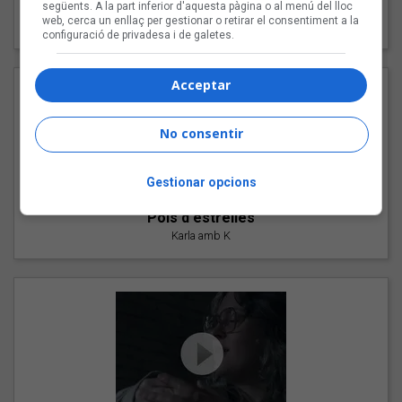
"Les cabres"
següents. A la part inferior d'aquesta pàgina o al menú del lloc
web, cerca un enllaç per gestionar o retirar el consentiment a la
94 Rules amb Compte
configuració de privadesa i de galetes.
Acceptar
No consentir
Gestionar opcions
"Pols d'estrelles"
Karla amb K