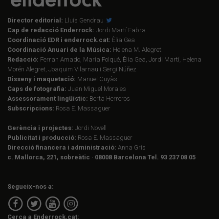
Director editorial:
Lluís Gendrau
Cap de redacció Enderrock:
Jordi Martí Fabra
Coordinació EDR i enderrock.cat:
Èlia Gea
Coordinació Anuari de la Música:
Helena M. Alegret
Redacció:
Ferran Amado, Maria Folqué, Èlia Gea, Jordi Martí, Helena
Morén Alegret, Joaquim Vilarnau i Sergi Núñez
Disseny i maquetació:
Manuel Cuyàs
Caps de fotografia:
Juan Miguel Morales
Assessorament lingüístic:
Berta Herreros
Subscripcions:
Rosa E. Massaguer
Gerència i projectes:
Jordi Novell
Publicitat i producció:
Rosa E. Massaguer
Direcció financera i administració:
Anna Gris
c. Mallorca, 221, sobreàtic · 08008 Barcelona Tel. 93 237 08 05
Segueix-nos a:
Cerca a Enderrock.cat: