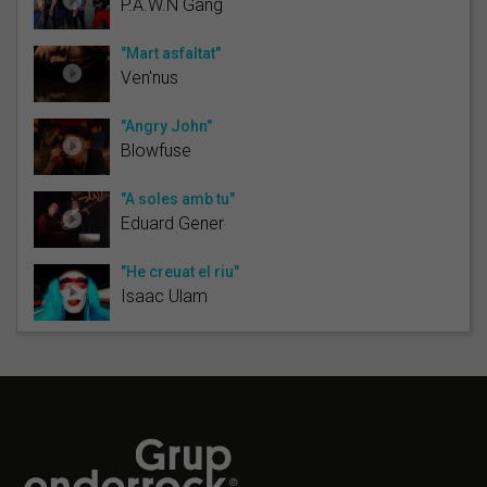
P.A.W.N Gang
"Mart asfaltat"
Ven'nus
"Angry John"
Blowfuse
"A soles amb tu"
Eduard Gener
"He creuat el riu"
Isaac Ulam