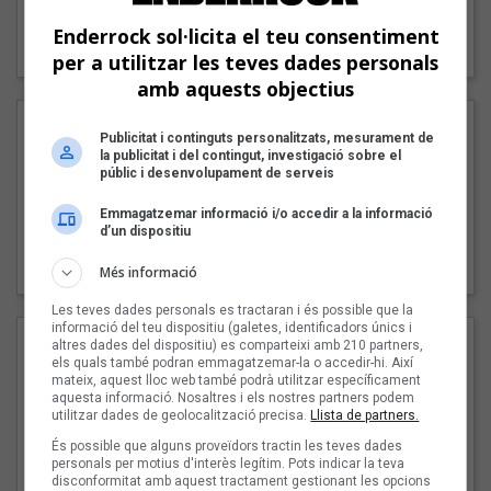
"Lo bueno y lo malo"
Enderrock sol·licita el teu consentiment
Carmen y María
per a utilitzar les teves dades personals
amb aquests objectius
Publicitat i continguts personalitzats, mesurament de
la publicitat i del contingut, investigació sobre el
públic i desenvolupament de serveis
Emmagatzemar informació i/o accedir a la informació
d’un dispositiu
"Posidònia"
Pep Álvarez amb Joan Muntaner (Xanguito)
Més informació
Les teves dades personals es tractaran i és possible que la
informació del teu dispositiu (galetes, identificadors únics i
altres dades del dispositiu) es comparteixi amb 210 partners,
els quals també podran emmagatzemar-la o accedir-hi. Així
mateix, aquest lloc web també podrà utilitzar específicament
aquesta informació. Nosaltres i els nostres partners podem
utilitzar dades de geolocalització precisa.
Llista de partners.
És possible que alguns proveïdors tractin les teves dades
personals per motius d'interès legítim. Pots indicar la teva
disconformitat amb aquest tractament gestionant les opcions