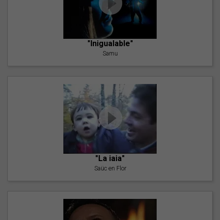
"Inigualable"
Samu
"La iaia"
Saüc en Flor