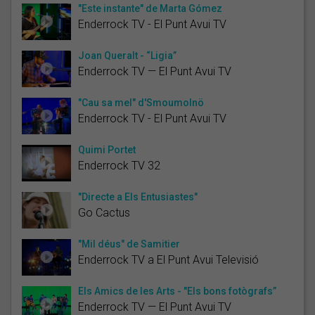
"Este instante" de Marta Gómez
Enderrock TV - El Punt Avui TV
Joan Queralt - “Ligia”
Enderrock TV — El Punt Avui TV
"Cau sa mel" d'Smoumolnö
Enderrock TV - El Punt Avui TV
Quimi Portet
Enderrock TV 32
"Directe a Els Entusiastes"
Go Cactus
"Mil déus" de Samitier
Enderrock TV a El Punt Avui Televisió
Els Amics de les Arts - "Els bons fotògrafs”
Enderrock TV — El Punt Avui TV