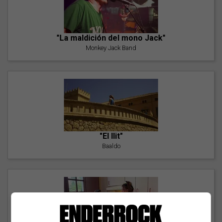
"La maldición del mono Jack"
Monkey Jack Band
"El llit"
Baaldo