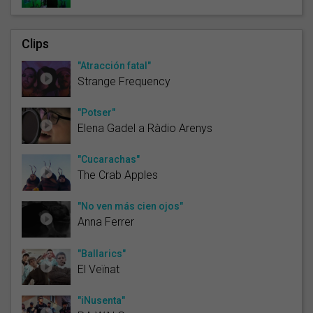
Clips
"Atracción fatal"
Strange Frequency
"Potser"
Elena Gadel a Ràdio Arenys
"Cucarachas"
The Crab Apples
"No ven más cien ojos"
Anna Ferrer
"Ballarics"
El Veïnat
"iNusenta"