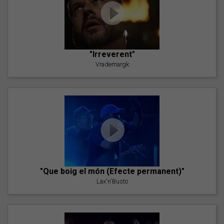
"Irreverent"
Vrademargk
"Que boig el món (Efecte permanent)"
Lax'n'Busto