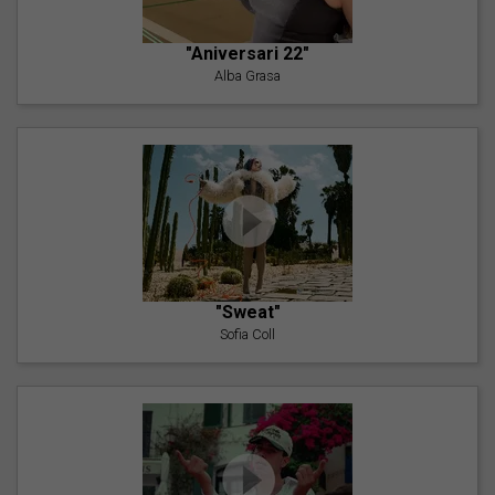
"Aniversari 22"
Alba Grasa
"Sweat"
Sofia Coll