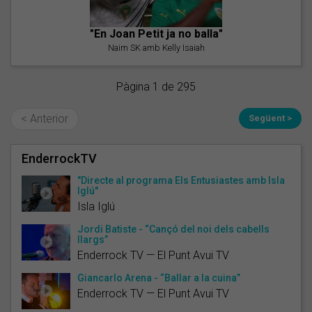
"En Joan Petit ja no balla"
Naim SK amb Kelly Isaiah
Pàgina 1 de 295
< Anterior
Següent >
EnderrockTV
"Directe al programa Els Entusiastes amb Isla
Iglú"
Isla Iglú
Jordi Batiste - “Cançó del noi dels cabells
llargs”
Enderrock TV — El Punt Avui TV
Giancarlo Arena - “Ballar a la cuina”
Enderrock TV — El Punt Avui TV