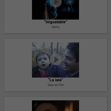
"Inigualable"
Samu
"La iaia"
Saüc en Flor