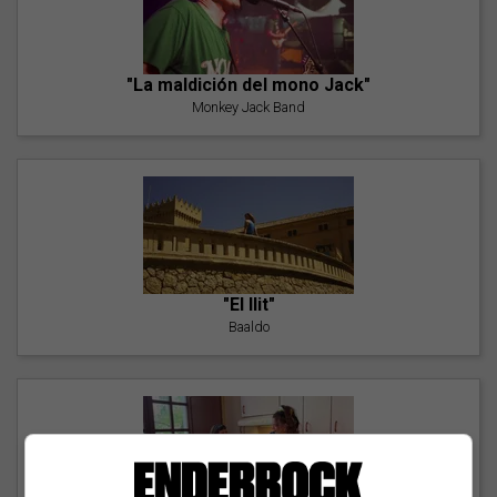
"La maldición del mono Jack"
Monkey Jack Band
"El llit"
Baaldo