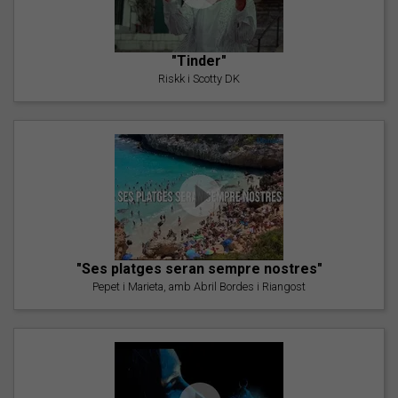
"Tinder"
Riskk i Scotty DK
"Ses platges seran sempre nostres"
Pepet i Marieta, amb Abril Bordes i Riangost