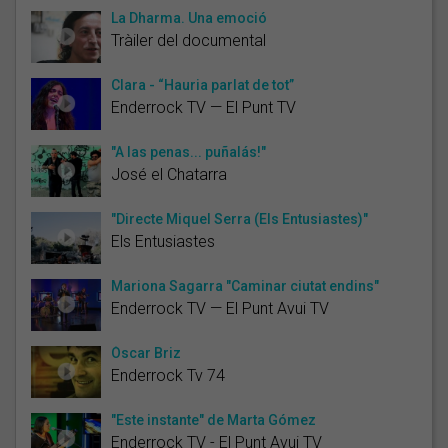
La Dharma. Una emoció
Tràiler del documental
Clara - “Hauria parlat de tot”
Enderrock TV — El Punt TV
"A las penas... puñalás!"
José el Chatarra
"Directe Miquel Serra (Els Entusiastes)"
Els Entusiastes
Mariona Sagarra "Caminar ciutat endins"
Enderrock TV — El Punt Avui TV
Òscar Briz
Enderrock Tv 74
"Este instante" de Marta Gómez
Enderrock TV - El Punt Avui TV