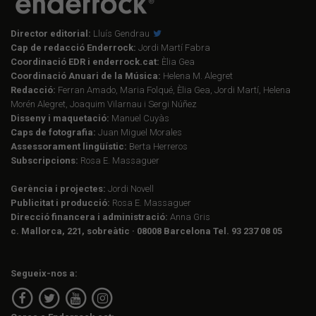
Director editorial:
Lluís Gendrau
Cap de redacció Enderrock:
Jordi Martí Fabra
Coordinació EDR i enderrock.cat:
Èlia Gea
Coordinació Anuari de la Música:
Helena M. Alegret
Redacció:
Ferran Amado, Maria Folqué, Èlia Gea, Jordi Martí, Helena
Morén Alegret, Joaquim Vilarnau i Sergi Núñez
Disseny i maquetació:
Manuel Cuyàs
Caps de fotografia:
Juan Miguel Morales
Assessorament lingüístic:
Berta Herreros
Subscripcions:
Rosa E. Massaguer
Gerència i projectes:
Jordi Novell
Publicitat i producció:
Rosa E. Massaguer
Direcció financera i administració:
Anna Gris
c. Mallorca, 221, sobreàtic · 08008 Barcelona Tel. 93 237 08 05
Segueix-nos a: