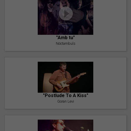
"Amb tu"
Nöctambuls
"Postlude To A Kiss"
Goran Levi