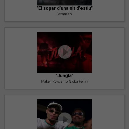
"El sopar d'una nit d'estiu"
Gemm Sol
"Jungla"
Maken Row, amb Gioba Fellini