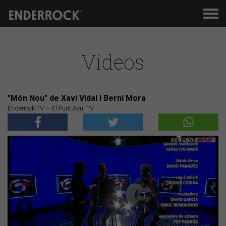
Men
de
nav
Vídeos
"Món Nou" de Xavi Vidal i Berni Mora
Enderrock TV — El Punt Avui TV