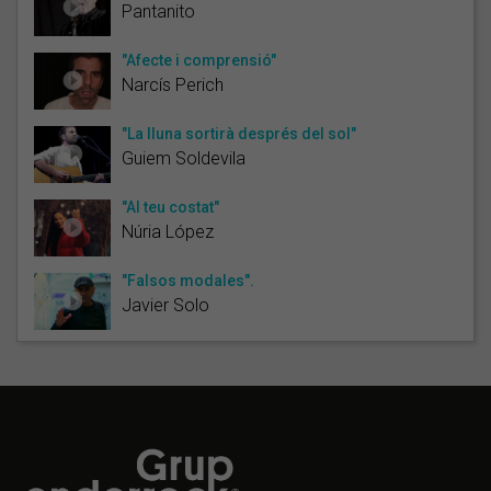
Pantanito
"Afecte i comprensió"
Narcís Perich
"La lluna sortirà després del sol"
Guiem Soldevila
"Al teu costat"
Núria López
"Falsos modales".
Javier Solo