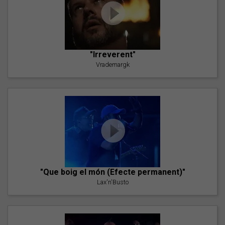
"Irreverent"
Vrademargk
"Que boig el món (Efecte permanent)"
Lax'n'Busto