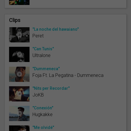
Clips
"La noche del hawaiano"
Peret
"Can Tunis"
Ultralone
"Dummeneca"
Foja Ft. La Pegatina - Dummeneca
"Nits per Recordar"
JoKB
"Conexión"
Hugkakke
"Me olvidé"