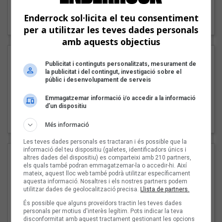
"Lo bueno y lo malo"
Enderrock sol·licita el teu consentiment
Carmen y María
per a utilitzar les teves dades personals
amb aquests objectius
Publicitat i continguts personalitzats, mesurament de
la publicitat i del contingut, investigació sobre el
públic i desenvolupament de serveis
Emmagatzemar informació i/o accedir a la informació
d’un dispositiu
"Posidònia"
Pep Álvarez amb Joan Muntaner (Xanguito)
Més informació
Les teves dades personals es tractaran i és possible que la
informació del teu dispositiu (galetes, identificadors únics i
altres dades del dispositiu) es comparteixi amb 210 partners,
els quals també podran emmagatzemar-la o accedir-hi. Així
mateix, aquest lloc web també podrà utilitzar específicament
aquesta informació. Nosaltres i els nostres partners podem
utilitzar dades de geolocalització precisa.
Llista de partners.
És possible que alguns proveïdors tractin les teves dades
personals per motius d'interès legítim. Pots indicar la teva
disconformitat amb aquest tractament gestionant les opcions