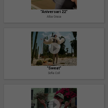
"Aniversari 22"
Alba Grasa
"Sweat"
Sofia Coll