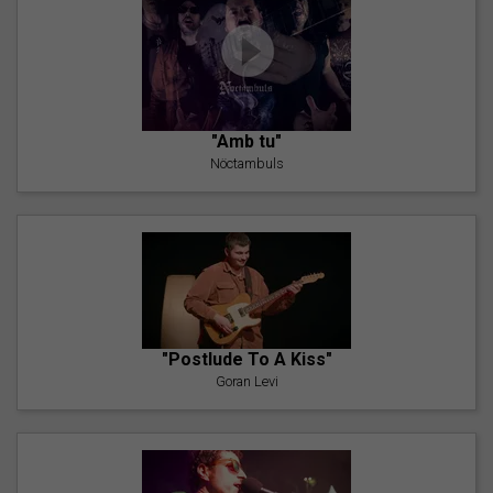
"Amb tu"
Nöctambuls
"Postlude To A Kiss"
Goran Levi