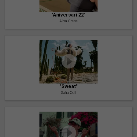
"Aniversari 22"
Alba Grasa
"Sweat"
Sofia Coll