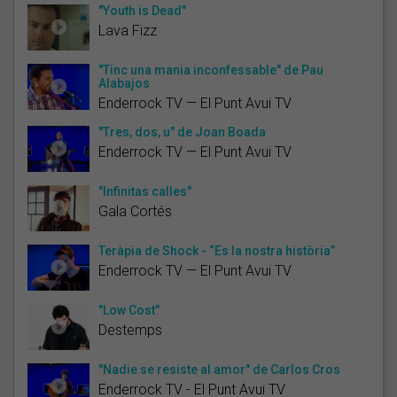
"Youth is Dead"
Lava Fizz
"Tinc una mania inconfessable" de Pau
Alabajos
Enderrock TV — El Punt Avui TV
"Tres, dos, u" de Joan Boada
Enderrock TV — El Punt Avui TV
"Infinitas calles"
Gala Cortés
Teràpia de Shock - “És la nostra història”
Enderrock TV — El Punt Avui TV
"Low Cost"
Destemps
"Nadie se resiste al amor" de Carlos Cros
Enderrock TV - El Punt Avui TV