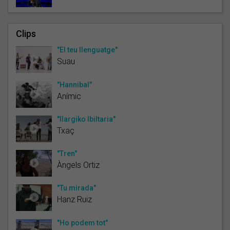
Clips
"El teu llenguatge"
Suau
"Hannibal"
Anímic
"Ilargiko Ibiltaria"
Txaç
"Tren"
Àngels Ortiz
"Tu mirada"
Hanz Ruiz
"Ho podem tot"