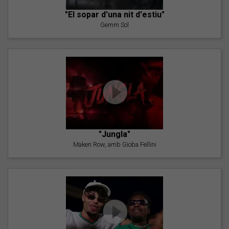
"El sopar d'una nit d'estiu"
Gemm Sol
"Jungla"
Maken Row, amb Gioba Fellini