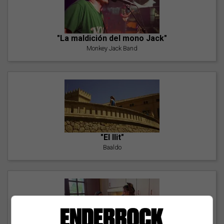
"La maldición del mono Jack"
Monkey Jack Band
"El llit"
Baaldo