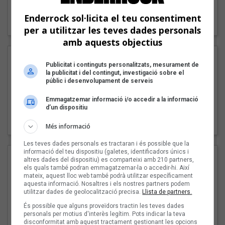
"Lo bueno y lo malo"
Enderrock sol·licita el teu consentiment
Carmen y María
per a utilitzar les teves dades personals
amb aquests objectius
Publicitat i continguts personalitzats, mesurament de
la publicitat i del contingut, investigació sobre el
públic i desenvolupament de serveis
Emmagatzemar informació i/o accedir a la informació
d’un dispositiu
"Posidònia"
Pep Álvarez amb Joan Muntaner (Xanguito)
Més informació
Les teves dades personals es tractaran i és possible que la
informació del teu dispositiu (galetes, identificadors únics i
altres dades del dispositiu) es comparteixi amb 210 partners,
els quals també podran emmagatzemar-la o accedir-hi. Així
mateix, aquest lloc web també podrà utilitzar específicament
aquesta informació. Nosaltres i els nostres partners podem
utilitzar dades de geolocalització precisa.
Llista de partners.
És possible que alguns proveïdors tractin les teves dades
personals per motius d'interès legítim. Pots indicar la teva
disconformitat amb aquest tractament gestionant les opcions