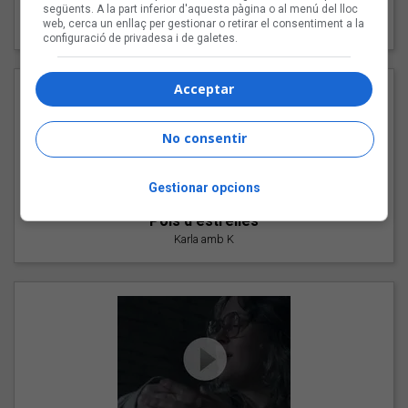
"Les cabres"
següents. A la part inferior d'aquesta pàgina o al menú del lloc
web, cerca un enllaç per gestionar o retirar el consentiment a la
94 Rules amb Compte
configuració de privadesa i de galetes.
Acceptar
No consentir
Gestionar opcions
"Pols d'estrelles"
Karla amb K