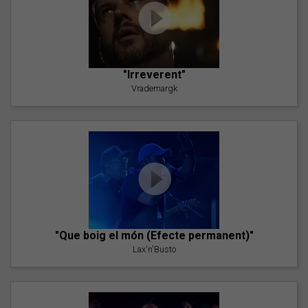
"Irreverent"
Vrademargk
"Que boig el món (Efecte permanent)"
Lax'n'Busto