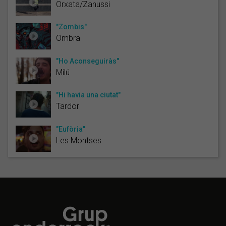
Orxata/Zanussi
"Zombis"
Ombra
"Ho Aconseguiràs"
Milú
"Hi havia una ciutat"
Tardor
"Eufòria"
Les Montses