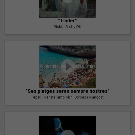
"Tinder"
Riskk i Scotty DK
"Ses platges seran sempre nostres"
Pepet i Marieta, amb Abril Bordes i Riangost