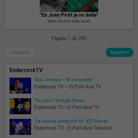
"En Joan Petit ja no balla"
Naim SK amb Kelly Isaiah
Pàgina 1 de 295
< Anterior
Següent >
EnderrockTV
Toni Jiménez - "El escondite”
Enderrock TV — El Punt Avui TV
"Fa calor" de High Times
Enderrock TV - El Punt Avui TV
"La música sempre hi és" d'El Veïnat
Enderrock TV - El Punt Avui Televisió