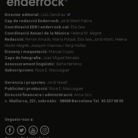
Director editorial:
Lluís Gendrau
Cap de redacció Enderrock:
Jordi Martí Fabra
Coordinació EDR i enderrock.cat:
Èlia Gea
Coordinació Anuari de la Música:
Helena M. Alegret
Redacció:
Ferran Amado, Maria Folqué, Èlia Gea, Jordi Martí, Helena
Morén Alegret, Joaquim Vilarnau i Sergi Núñez
Disseny i maquetació:
Manuel Cuyàs
Caps de fotografia:
Juan Miguel Morales
Assessorament lingüístic:
Berta Herreros
Subscripcions:
Rosa E. Massaguer
Gerència i projectes:
Jordi Novell
Publicitat i producció:
Rosa E. Massaguer
Direcció financera i administració:
Anna Gris
c. Mallorca, 221, sobreàtic · 08008 Barcelona Tel. 93 237 08 05
Segueix-nos a: