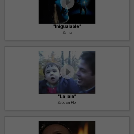
"Inigualable"
Samu
"La iaia"
Saüc en Flor