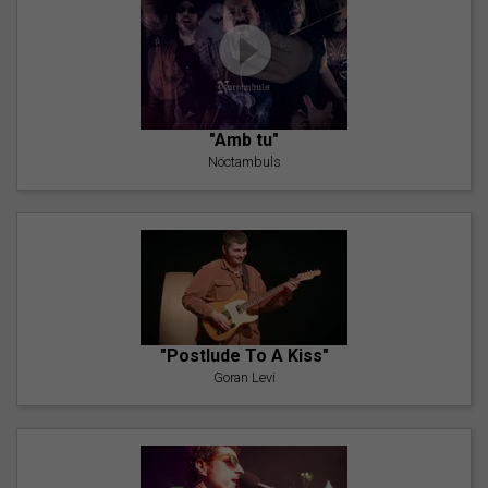
"Amb tu"
Nöctambuls
"Postlude To A Kiss"
Goran Levi