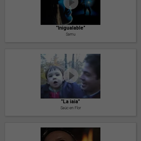
"Inigualable"
Samu
"La iaia"
Saüc en Flor