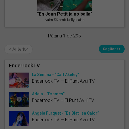
"En Joan Petit ja no balla"
Naim SK amb Kelly Isaiah
Pàgina 1 de 295
< Anterior
Següent >
EnderrockTV
La Sentina - “Carl Akeley”
Enderrock TV — El Punt Avui TV
Adala - “Drames”
Enderrock TV – El Punt Avui TV
Àngela Furquet - “Es Blat i sa Calor”
Enderrock TV — El Punt Avui TV