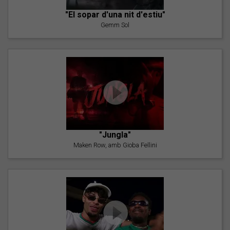
"El sopar d'una nit d'estiu"
Gemm Sol
"Jungla"
Maken Row, amb Gioba Fellini