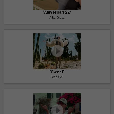
"Aniversari 22"
Alba Grasa
"Sweat"
Sofia Coll