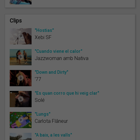
Clips
"Hostias"
Xebi SF
"Cuando viene el calor"
Jazzwoman amb Nativa
"Down and Dirty"
'77
"És quan corro que hi veig clar"
Solé
"Lungs"
Carlota Flâneur
"A baix, a les valls"