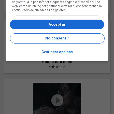
"Les cabres"
següents. A la part inferior d'aquesta pàgina o al menú del lloc
web, cerca un enllaç per gestionar o retirar el consentiment a la
94 Rules amb Compte
configuració de privadesa i de galetes.
Acceptar
No consentir
Gestionar opcions
"Pols d'estrelles"
Karla amb K