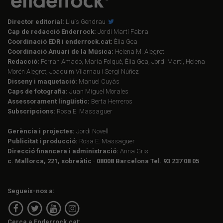
Director editorial:
Lluís Gendrau
Cap de redacció Enderrock:
Jordi Martí Fabra
Coordinació EDR i enderrock.cat:
Èlia Gea
Coordinació Anuari de la Música:
Helena M. Alegret
Redacció:
Ferran Amado, Maria Folqué, Èlia Gea, Jordi Martí, Helena
Morén Alegret, Joaquim Vilarnau i Sergi Núñez
Disseny i maquetació:
Manuel Cuyàs
Caps de fotografia:
Juan Miguel Morales
Assessorament lingüístic:
Berta Herreros
Subscripcions:
Rosa E. Massaguer
Gerència i projectes:
Jordi Novell
Publicitat i producció:
Rosa E. Massaguer
Direcció financera i administració:
Anna Gris
c. Mallorca, 221, sobreàtic · 08008 Barcelona Tel. 93 237 08 05
Segueix-nos a:
Cerca a Enderrock.cat: