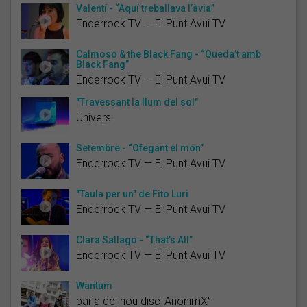
Valentí - “Aquí treballava l’àvia”
Enderrock TV — El Punt Avui TV
Calmoso & the Black Fang - “Queda’t amb
Black Fang”
Enderrock TV — El Punt Avui TV
"Travessant la llum del sol"
Univers
Setembre - “Ofegant el món”
Enderrock TV — El Punt Avui TV
"Taula per un" de Fito Luri
Enderrock TV — El Punt Avui TV
Clara Sallago - “That’s All”
Enderrock TV — El Punt Avui TV
Wantum
parla del nou disc 'AnonimX'