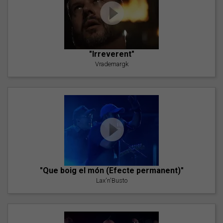
"Irreverent"
Vrademargk
"Que boig el món (Efecte permanent)"
Lax'n'Busto