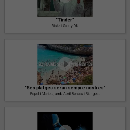
"Tinder"
Riskk i Scotty DK
"Ses platges seran sempre nostres"
Pepet i Marieta, amb Abril Bordes i Riangost