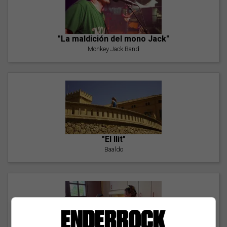
"La maldición del mono Jack"
Monkey Jack Band
"El llit"
Baaldo