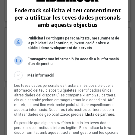
"Lo bueno y lo malo"
Enderrock sol·licita el teu consentiment
Carmen y María
per a utilitzar les teves dades personals
amb aquests objectius
Publicitat i continguts personalitzats, mesurament de
la publicitat i del contingut, investigació sobre el
públic i desenvolupament de serveis
Emmagatzemar informació i/o accedir a la informació
d’un dispositiu
"Posidònia"
Pep Álvarez amb Joan Muntaner (Xanguito)
Més informació
Les teves dades personals es tractaran i és possible que la
informació del teu dispositiu (galetes, identificadors únics i
altres dades del dispositiu) es comparteixi amb 210 partners,
els quals també podran emmagatzemar-la o accedir-hi. Així
mateix, aquest lloc web també podrà utilitzar específicament
aquesta informació. Nosaltres i els nostres partners podem
utilitzar dades de geolocalització precisa.
Llista de partners.
És possible que alguns proveïdors tractin les teves dades
personals per motius d'interès legítim. Pots indicar la teva
disconformitat amb aquest tractament gestionant les opcions