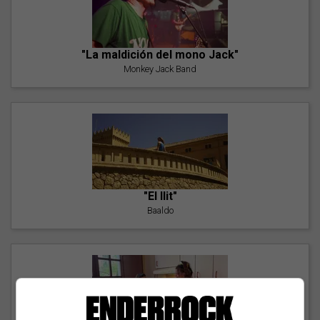
"La maldición del mono Jack"
Monkey Jack Band
"El llit"
Baaldo