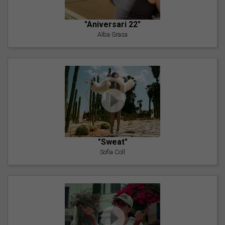
"Aniversari 22"
Alba Grasa
"Sweat"
Sofia Coll