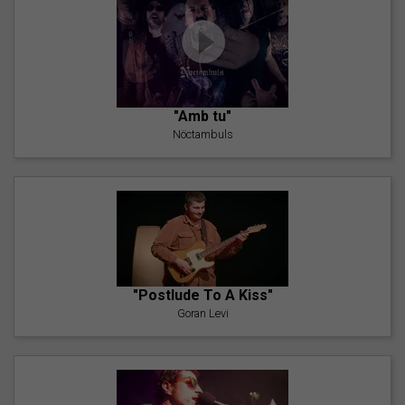
"Amb tu"
Nöctambuls
"Postlude To A Kiss"
Goran Levi