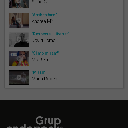
Sofia Coll
"Arribes tard"
Andrea Mir
"Respecte i llibertat"
David Torné
"Si mo miram"
Mo Beim
"Mirall"
Maria Rodés