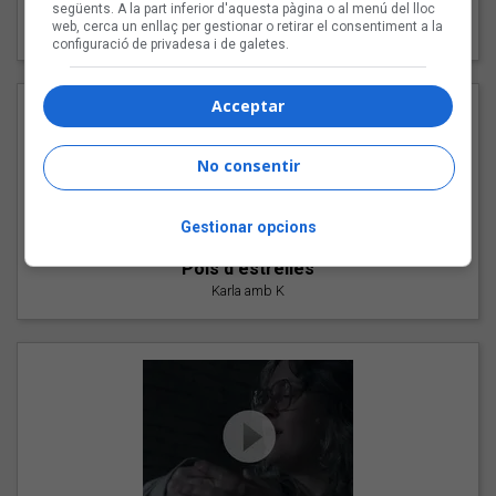
"Les cabres"
següents. A la part inferior d'aquesta pàgina o al menú del lloc
web, cerca un enllaç per gestionar o retirar el consentiment a la
94 Rules amb Compte
configuració de privadesa i de galetes.
Acceptar
No consentir
Gestionar opcions
"Pols d'estrelles"
Karla amb K