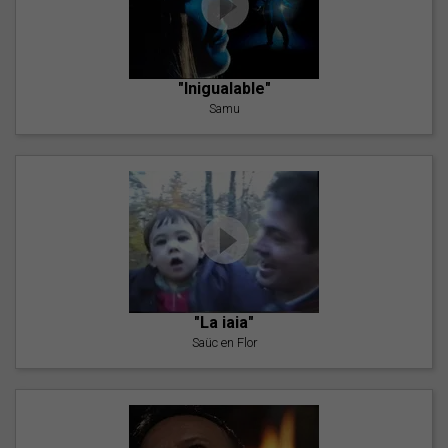
"Inigualable"
Samu
"La iaia"
Saüc en Flor