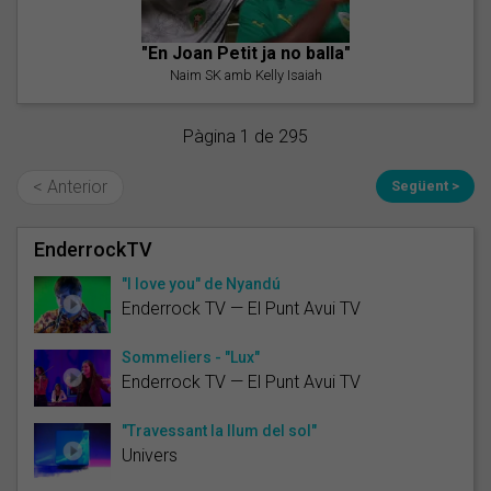
"En Joan Petit ja no balla"
Naim SK amb Kelly Isaiah
Pàgina 1 de 295
< Anterior
Següent >
EnderrockTV
"I love you" de Nyandú
Enderrock TV — El Punt Avui TV
Sommeliers - "Lux"
Enderrock TV — El Punt Avui TV
"Travessant la llum del sol"
Univers