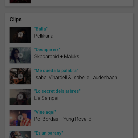
Clips
"Balla"
Pellikana
"Desapareix"
Skaparapid + Maluks
"Me queda la palabra"
Isabel Vinardell & Isabelle Laudenbach
"Lo secret dels arbres"
Lia Sampai
"Vine aquí"
Pol Bordas + Yung Rovelló
"És un parany"