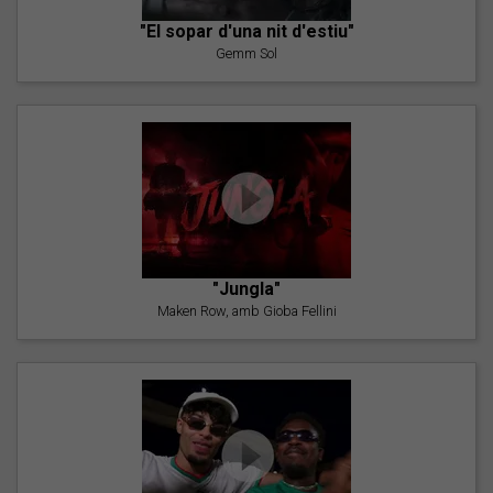
"El sopar d'una nit d'estiu"
Gemm Sol
"Jungla"
Maken Row, amb Gioba Fellini