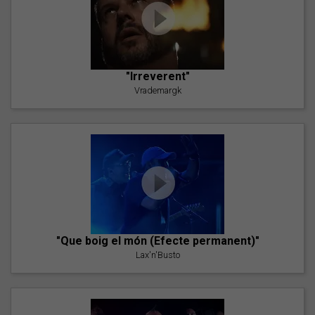
"Irreverent"
Vrademargk
"Que boig el món (Efecte permanent)"
Lax'n'Busto