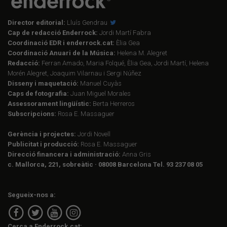
Director editorial:
Lluís Gendrau
Cap de redacció Enderrock:
Jordi Martí Fabra
Coordinació EDR i enderrock.cat:
Èlia Gea
Coordinació Anuari de la Música:
Helena M. Alegret
Redacció:
Ferran Amado, Maria Folqué, Èlia Gea, Jordi Martí, Helena
Morén Alegret, Joaquim Vilarnau i Sergi Núñez
Disseny i maquetació:
Manuel Cuyàs
Caps de fotografia:
Juan Miguel Morales
Assessorament lingüístic:
Berta Herreros
Subscripcions:
Rosa E. Massaguer
Gerència i projectes:
Jordi Novell
Publicitat i producció:
Rosa E. Massaguer
Direcció financera i administració:
Anna Gris
c. Mallorca, 221, sobreàtic · 08008 Barcelona Tel. 93 237 08 05
Segueix-nos a:
Cerca a Enderrock.cat: