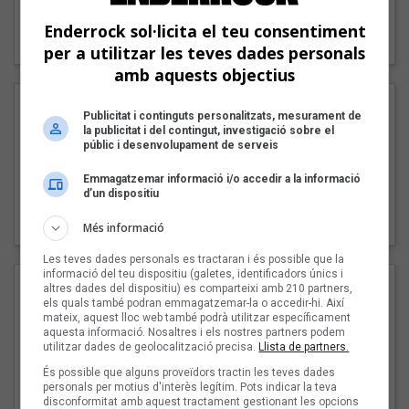
"Lo bueno y lo malo"
Enderrock sol·licita el teu consentiment
Carmen y María
per a utilitzar les teves dades personals
amb aquests objectius
Publicitat i continguts personalitzats, mesurament de
la publicitat i del contingut, investigació sobre el
públic i desenvolupament de serveis
Emmagatzemar informació i/o accedir a la informació
d’un dispositiu
"Posidònia"
Pep Álvarez amb Joan Muntaner (Xanguito)
Més informació
Les teves dades personals es tractaran i és possible que la
informació del teu dispositiu (galetes, identificadors únics i
altres dades del dispositiu) es comparteixi amb 210 partners,
els quals també podran emmagatzemar-la o accedir-hi. Així
mateix, aquest lloc web també podrà utilitzar específicament
aquesta informació. Nosaltres i els nostres partners podem
utilitzar dades de geolocalització precisa.
Llista de partners.
És possible que alguns proveïdors tractin les teves dades
personals per motius d'interès legítim. Pots indicar la teva
disconformitat amb aquest tractament gestionant les opcions