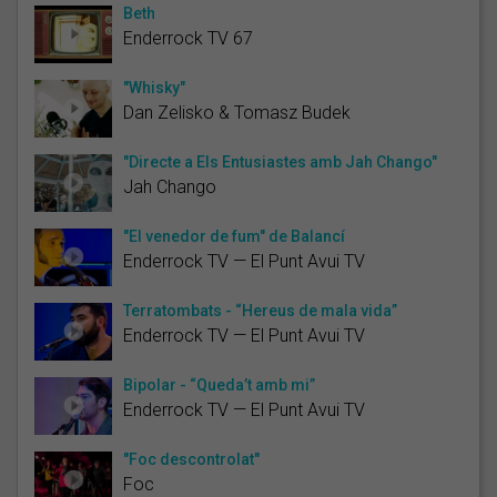
Beth
Enderrock TV 67
"Whisky"
Dan Zelisko & Tomasz Budek
"Directe a Els Entusiastes amb Jah Chango"
Jah Chango
"El venedor de fum" de Balancí
Enderrock TV — El Punt Avui TV
Terratombats - “Hereus de mala vida”
Enderrock TV — El Punt Avui TV
Bipolar - “Queda’t amb mi”
Enderrock TV — El Punt Avui TV
"Foc descontrolat"
Foc