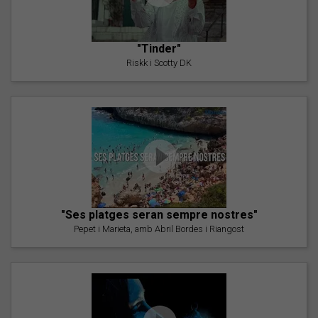
"Tinder"
Riskk i Scotty DK
"Ses platges seran sempre nostres"
Pepet i Marieta, amb Abril Bordes i Riangost