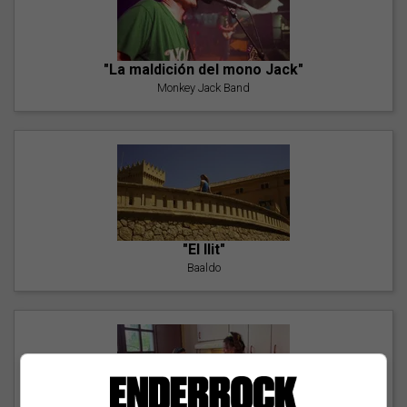
"La maldición del mono Jack"
Monkey Jack Band
"El llit"
Baaldo