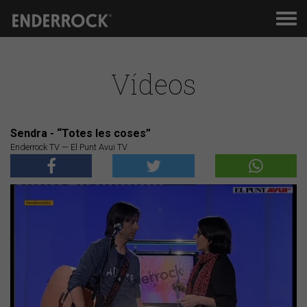
Men
de
nav
Vídeos
Sendra - “Totes les coses”
Enderrock TV — El Punt Avui TV