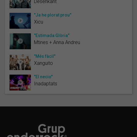
Desenkant
"Ja he plorat prou"
Xicu
"Estimada Glòria"
Mtines + Anna Andreu
"Més fàcil"
Xanguito
"El necio"
Inadaptats