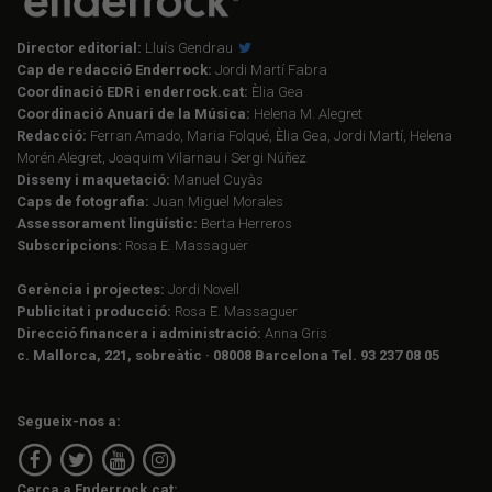
Director editorial:
Lluís Gendrau
Cap de redacció Enderrock:
Jordi Martí Fabra
Coordinació EDR i enderrock.cat:
Èlia Gea
Coordinació Anuari de la Música:
Helena M. Alegret
Redacció:
Ferran Amado, Maria Folqué, Èlia Gea, Jordi Martí, Helena
Morén Alegret, Joaquim Vilarnau i Sergi Núñez
Disseny i maquetació:
Manuel Cuyàs
Caps de fotografia:
Juan Miguel Morales
Assessorament lingüístic:
Berta Herreros
Subscripcions:
Rosa E. Massaguer
Gerència i projectes:
Jordi Novell
Publicitat i producció:
Rosa E. Massaguer
Direcció financera i administració:
Anna Gris
c. Mallorca, 221, sobreàtic · 08008 Barcelona Tel. 93 237 08 05
Segueix-nos a:
Cerca a Enderrock.cat: