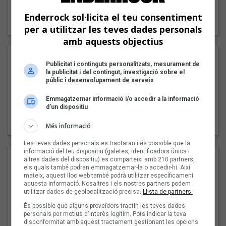
"Lo bueno y lo malo"
Enderrock sol·licita el teu consentiment
Carmen y María
per a utilitzar les teves dades personals
amb aquests objectius
Publicitat i continguts personalitzats, mesurament de
la publicitat i del contingut, investigació sobre el
públic i desenvolupament de serveis
Emmagatzemar informació i/o accedir a la informació
d’un dispositiu
"Posidònia"
Pep Álvarez amb Joan Muntaner (Xanguito)
Més informació
Les teves dades personals es tractaran i és possible que la
informació del teu dispositiu (galetes, identificadors únics i
altres dades del dispositiu) es comparteixi amb 210 partners,
els quals també podran emmagatzemar-la o accedir-hi. Així
mateix, aquest lloc web també podrà utilitzar específicament
aquesta informació. Nosaltres i els nostres partners podem
utilitzar dades de geolocalització precisa.
Llista de partners.
És possible que alguns proveïdors tractin les teves dades
personals per motius d'interès legítim. Pots indicar la teva
disconformitat amb aquest tractament gestionant les opcions