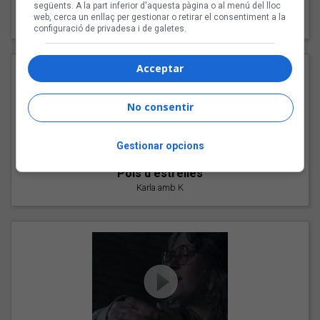
"Les cabres"
següents. A la part inferior d'aquesta pàgina o al menú del lloc
web, cerca un enllaç per gestionar o retirar el consentiment a la
94 Rules amb Compte
configuració de privadesa i de galetes.
Acceptar
No consentir
Gestionar opcions
"Pols d'estrelles"
Karla amb K