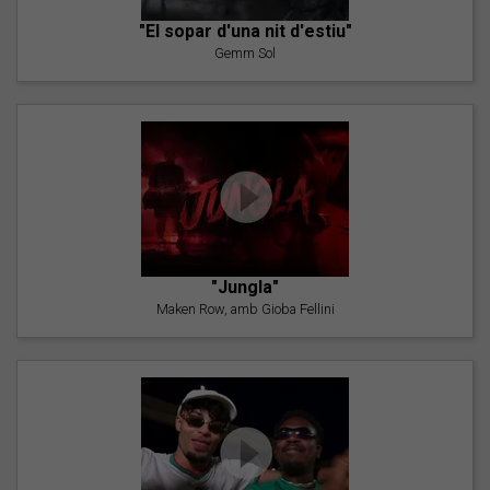
"El sopar d'una nit d'estiu"
Gemm Sol
"Jungla"
Maken Row, amb Gioba Fellini