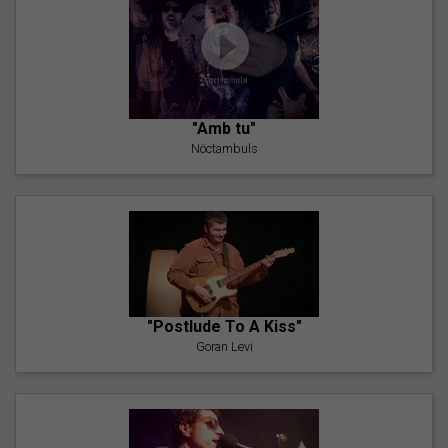
"Amb tu"
Nöctambuls
"Postlude To A Kiss"
Goran Levi