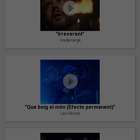
"Irreverent"
Vrademargk
"Que boig el món (Efecte permanent)"
Lax'n'Busto