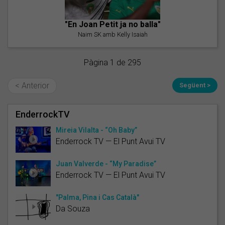
"En Joan Petit ja no balla"
Naim SK amb Kelly Isaiah
Pàgina 1 de 295
< Anterior
Següent >
EnderrockTV
Mireia Vilalta - “Oh Baby”
Enderrock TV — El Punt Avui TV
Juan Valverde - “My Paradise”
Enderrock TV — El Punt Avui TV
"Palma, Pina i Cas Català"
Da Souza