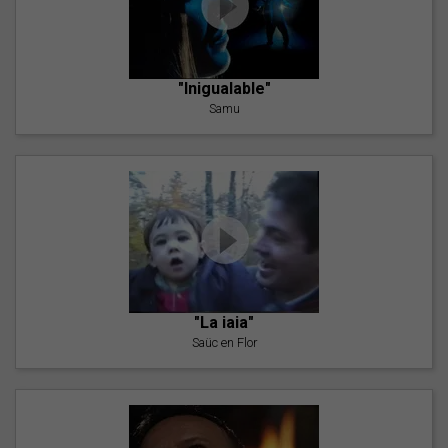
"Inigualable"
Samu
"La iaia"
Saüc en Flor