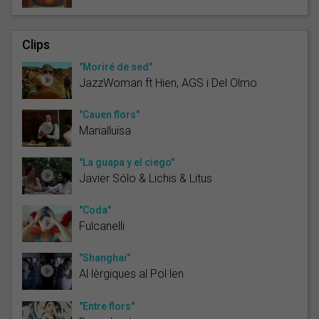
Clips
"Moriré de sed"
JazzWoman ft Hien, AGS i Del Olmo
"Cauen flors"
Marialluïsa
"La guapa y el ciego"
Javier Sólo & Lichis & Litus
"Coda"
Fulcanelli
"Shanghai"
Al·lèrgiques al Pol·len
"Entre flors"