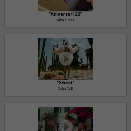
"Aniversari 22"
Alba Grasa
"Sweat"
Sofia Coll