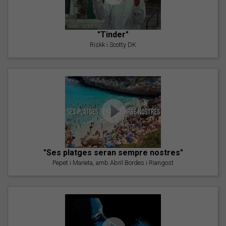
"Tinder"
Riskk i Scotty DK
"Ses platges seran sempre nostres"
Pepet i Marieta, amb Abril Bordes i Riangost