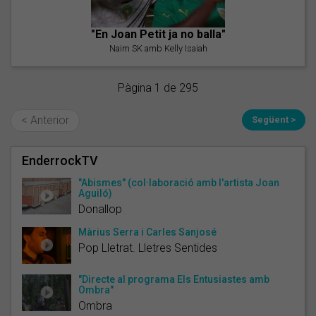
"En Joan Petit ja no balla"
Naim SK amb Kelly Isaiah
Pàgina 1 de 295
< Anterior
Següent >
EnderrockTV
"Abismes" (col·laboració amb l'artista Joan
Aguiló)
Donallop
Màrius Serra i Carles Sanjosé
Pop Lletrat. Lletres Sentides
"Directe al programa Els Entusiastes amb
Ombra"
Ombra