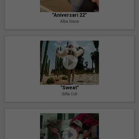
"Aniversari 22"
Alba Grasa
"Sweat"
Sofia Coll