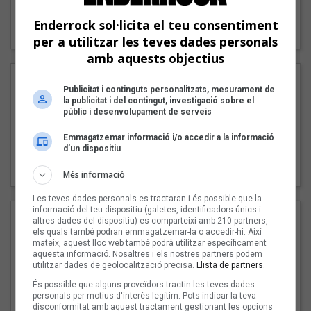
"Lo bueno y lo malo"
Enderrock sol·licita el teu consentiment
Carmen y María
per a utilitzar les teves dades personals
amb aquests objectius
Publicitat i continguts personalitzats, mesurament de
la publicitat i del contingut, investigació sobre el
públic i desenvolupament de serveis
Emmagatzemar informació i/o accedir a la informació
d’un dispositiu
"Posidònia"
Pep Álvarez amb Joan Muntaner (Xanguito)
Més informació
Les teves dades personals es tractaran i és possible que la
informació del teu dispositiu (galetes, identificadors únics i
altres dades del dispositiu) es comparteixi amb 210 partners,
els quals també podran emmagatzemar-la o accedir-hi. Així
mateix, aquest lloc web també podrà utilitzar específicament
aquesta informació. Nosaltres i els nostres partners podem
utilitzar dades de geolocalització precisa.
Llista de partners.
És possible que alguns proveïdors tractin les teves dades
personals per motius d'interès legítim. Pots indicar la teva
disconformitat amb aquest tractament gestionant les opcions