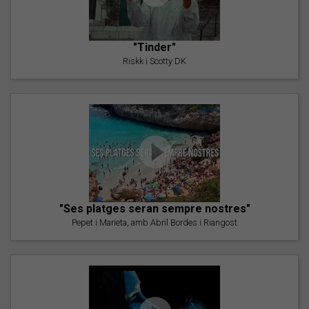
"Tinder"
Riskk i Scotty DK
"Ses platges seran sempre nostres"
Pepet i Marieta, amb Abril Bordes i Riangost