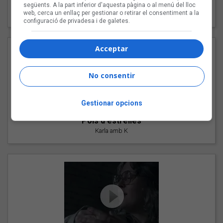
"Les cabres"
següents. A la part inferior d'aquesta pàgina o al menú del lloc
web, cerca un enllaç per gestionar o retirar el consentiment a la
94 Rules amb Compte
configuració de privadesa i de galetes.
Acceptar
No consentir
Gestionar opcions
"Pols d'estrelles"
Karla amb K