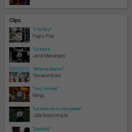
Clips
"L'Ós Bru"
Pulpo Pop
"La boira"
Jordi Meranges
"Mitjons blancs"
Terratombats
"Vas i tornes"
Ningú
"La nena de la sala petita"
Júlia Boncompte
"Agunda"