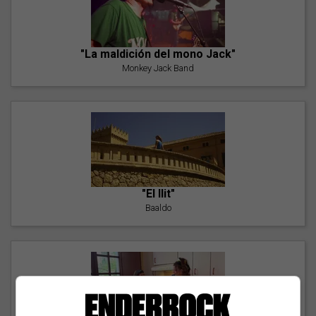
"La maldición del mono Jack"
Monkey Jack Band
"El llit"
Baaldo