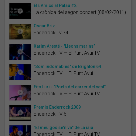
Els Amics al Palau #2
La crònica del segon concert (08/02/2011)
Òscar Briz
Enderrock Tv 74
Xarim Aresté - "Lleons marins”
Enderrock TV — El Punt Avui TV
"Som indomables" de Brighton 64
Enderrock TV — El Punt Avui
Fito Luri - “Poeta del carrer del vent”
Enderrock TV — El Punt Avui TV
Premis Enderrock 2009
Enderrock TV 6
"El meu gos se'n va" de La iaia
Enderrock TV — El Punt Avui TV