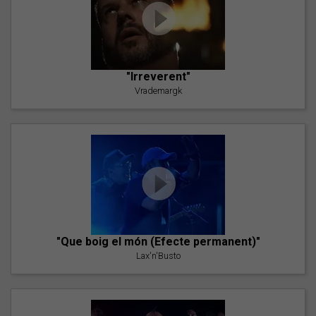
"Irreverent"
Vrademargk
"Que boig el món (Efecte permanent)"
Lax'n'Busto