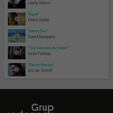
Lasta Sanco
"Agua"
Elena Gadel
"Sense Por"
David Busquets
"Que lluny ens du l'amor"
Cesk Freixas
"Carrer Marina"
Arc de Triomf