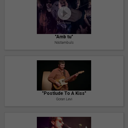
"Amb tu"
Nöctambuls
"Postlude To A Kiss"
Goran Levi