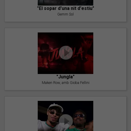
"El sopar d'una nit d'estiu"
Gemm Sol
"Jungla"
Maken Row, amb Gioba Fellini