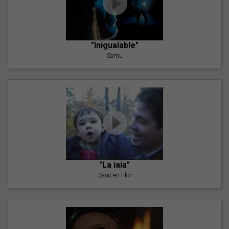
"Inigualable"
Samu
"La iaia"
Saüc en Flor