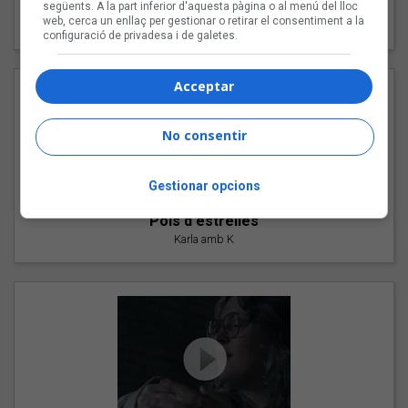
"Les cabres"
següents. A la part inferior d'aquesta pàgina o al menú del lloc
web, cerca un enllaç per gestionar o retirar el consentiment a la
94 Rules amb Compte
configuració de privadesa i de galetes.
Acceptar
No consentir
Gestionar opcions
"Pols d'estrelles"
Karla amb K