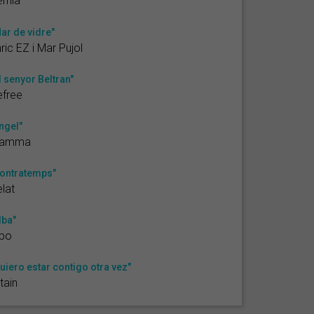
rnia
ar de vidre"
ric EZ i Mar Pujol
l senyor Beltran"
efree
ngel"
ramma
ontratemps"
lat
lba"
ibo
uiero estar contigo otra vez"
tain