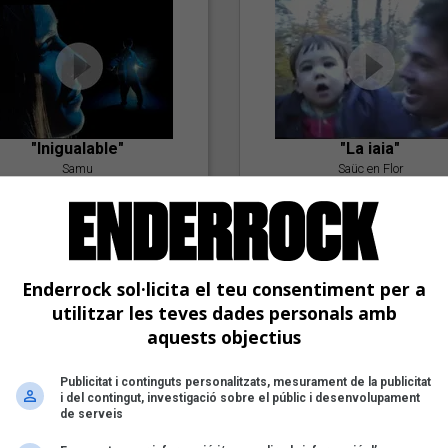
"Inigualable"
"La iaia"
Samu
Saüc en Flor
Enderrock sol·licita el teu consentiment per a
utilitzar les teves dades personals amb
aquests objectius
Publicitat i continguts personalitzats, mesurament de la publicitat
"Postlude To A Kiss"
i del contingut, investigació sobre el públic i desenvolupament
Goran Levi
de serveis
"Amb tu"
Nöctambuls