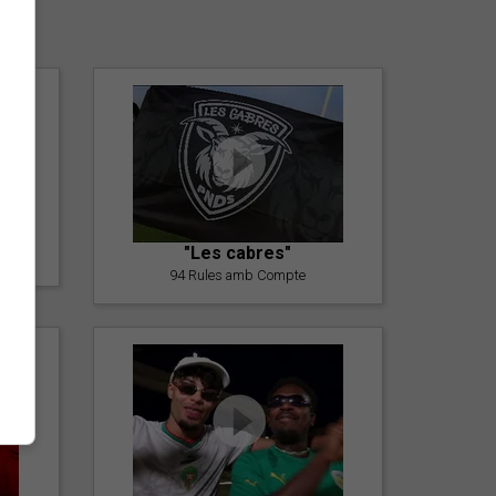
er
"Les cabres"
94 Rules amb Compte