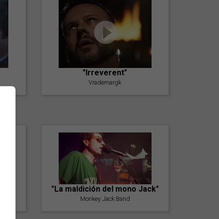
"Irreverent"
Vrademargk
"La maldición del mono Jack"
Monkey Jack Band