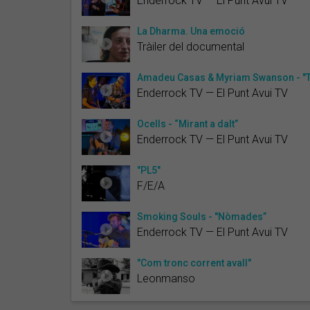
Enderrock TV — El Punt Avui TV
La Dharma. Una emoció
Tràiler del documental
Amadeu Casas & Myriam Swanson - "The
Enderrock TV — El Punt Avui TV
Ocells - “Mirant a dalt”
Enderrock TV — El Punt Avui TV
"PL5"
F/E/A
Smoking Souls - "Nòmades”
Enderrock TV — El Punt Avui TV
"Com tronc corrent avall"
Leonmanso