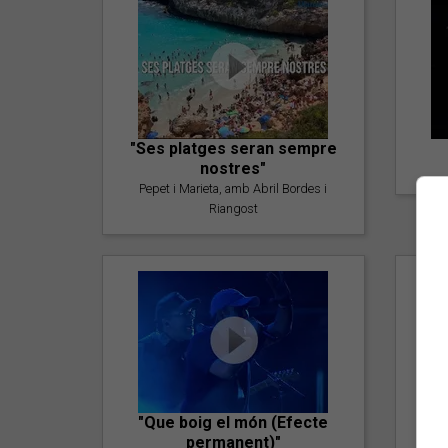
"Ses platges seran sempre
nostres"
Pepet i Marieta, amb Abril Bordes i
Riangost
"Que boig el món (Efecte
permanent)"