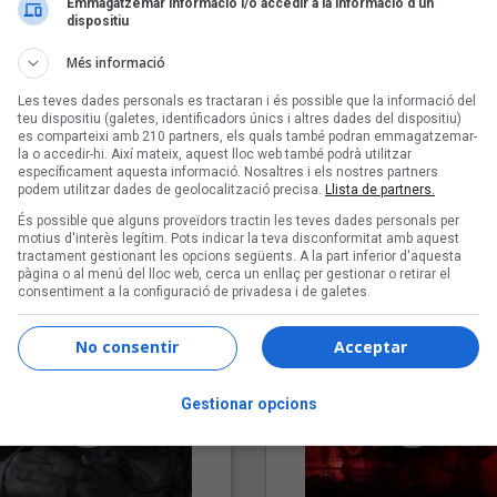
Emmagatzemar informació i/o accedir a la informació d’un
dispositiu
Més informació
Les teves dades personals es tractaran i és possible que la informació del
teu dispositiu (galetes, identificadors únics i altres dades del dispositiu)
es comparteixi amb 210 partners, els quals també podran emmagatzemar-
la o accedir-hi. Així mateix, aquest lloc web també podrà utilitzar
específicament aquesta informació. Nosaltres i els nostres partners
podem utilitzar dades de geolocalització precisa.
Llista de partners.
"Lo bueno y lo malo"
"Posidònia"
És possible que alguns proveïdors tractin les teves dades personals per
Carmen y María
Pep Álvarez amb Joan Muntan
motius d'interès legítim. Pots indicar la teva disconformitat amb aquest
tractament gestionant les opcions següents. A la part inferior d'aquesta
(Xanguito)
pàgina o al menú del lloc web, cerca un enllaç per gestionar o retirar el
consentiment a la configuració de privadesa i de galetes.
No consentir
Acceptar
Gestionar opcions