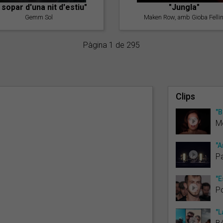
l sopar d'una nit d'estiu"
"Jungla"
Gemm Sol
Maken Row, amb Gioba Fellin
Pàgina 1 de 295
Clips
"B
M
"A
Pa
"E
P
"L