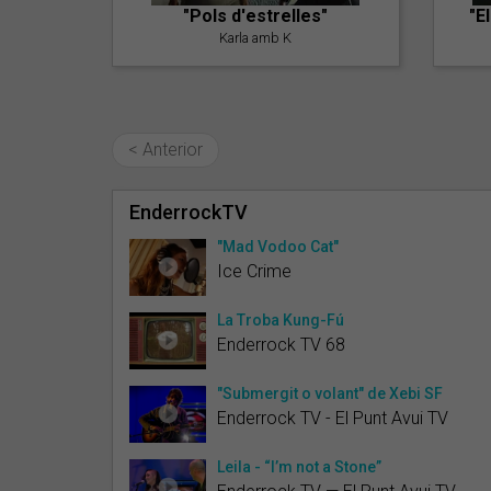
"Pols d'estrelles"
"E
Karla amb K
< Anterior
EnderrockTV
"Mad Vodoo Cat"
Ice Crime
La Troba Kung-Fú
Enderrock TV 68
"Submergit o volant" de Xebi SF
Enderrock TV - El Punt Avui TV
Leila - “I’m not a Stone”