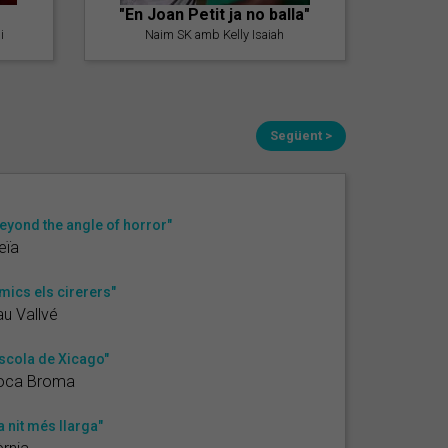
"En Joan Petit ja no balla"
i
Naim SK amb Kelly Isaiah
Següent >
eyond the angle of horror"
eïa
mics els cirerers"
u Vallvé
scola de Xicago"
oca Broma
a nit més llarga"