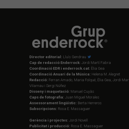
Director editorial:
Lluís Gendrau
Cap de redacció Enderrock:
Jordi Martí Fabra
Coordinació EDR i enderrock.cat:
Èlia Gea
Coordinació Anuari de la Música:
Helena M. Alegret
Redacció:
Ferran Amado, Maria Folqué, Èlia Gea, Jordi Mart
Vilarnau i Sergi Núñez
Disseny i maquetació:
Manuel Cuyàs
Caps de fotografia:
Juan Miguel Morales
Assessorament lingüístic:
Berta Herreros
Subscripcions:
Rosa E. Massaguer
Gerència i projectes:
Jordi Novell
Publicitat i producció:
Rosa E. Massaguer