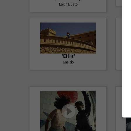
Lax'n'Busto
"El llit"
Baaldo