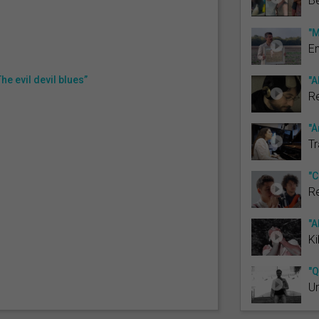
Bè
"M
En
 evil devil blues”
"A
R
"À
T
"C
Re
"A
K
"Q
Ur