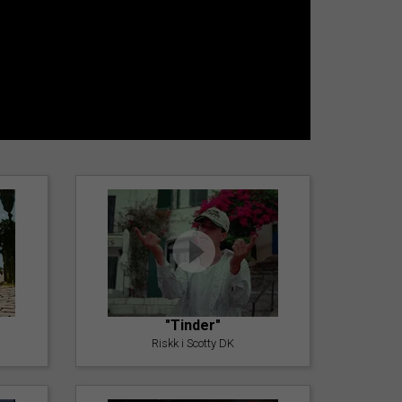
"Tinder"
Riskk i Scotty DK