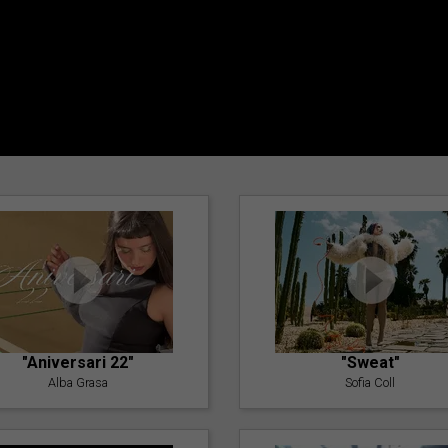
"Aniversari 22"
"Sweat"
Alba Grasa
Sofia Coll