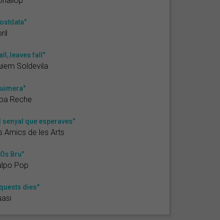
nallop
ostdata"
ril
all, leaves fall"
iem Soldevila
uimera"
lba Reche
l senyal que esperaves"
s Amics de les Arts
'Ós Bru"
ulpo Pop
quests dies"
asi