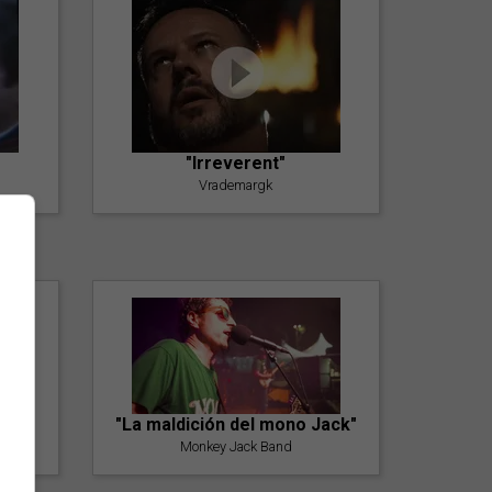
"Irreverent"
Vrademargk
"La maldición del mono Jack"
Monkey Jack Band