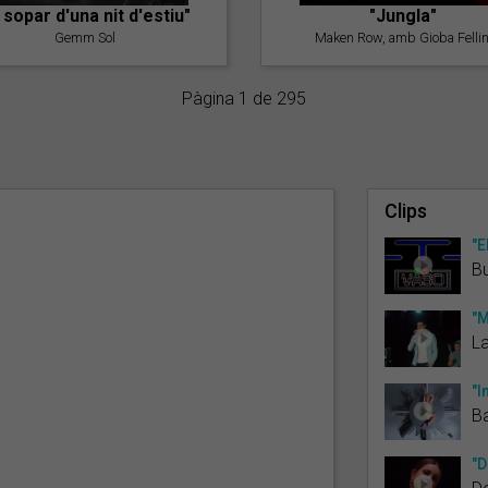
l sopar d'una nit d'estiu"
"Jungla"
Gemm Sol
Maken Row, amb Gioba Fellin
Pàgina 1 de 295
Clips
"E
B
"M
L
"I
B
"D