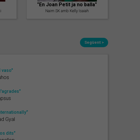
"En Joan Petit ja no balla"
i
Naim SK amb Kelly Isaiah
Següent >
l vaso"
uhos
'agrades"
apsus
nternationally"
ad Gyal
os dits"