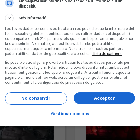
Emmagatzemar informació i/o accedir a la informació d’un
dispositiu
Més informació
Les teves dades personals es tractaran i és possible que la informació del
teu dispositiu (galetes, identificadors únics i altres dades del dispositiu)
es comparteixi amb 210 partners, els quals també podran emmagatzemar-
la o accedir-hi. Així mateix, aquest lloc web també podrà utilitzar
específicament aquesta informació. Nosaltres i els nostres partners
podem utilitzar dades de geolocalització precisa.
Llista de partners.
"Lo bueno y lo malo"
"Posidònia"
És possible que alguns proveïdors tractin les teves dades personals per
Carmen y María
Pep Álvarez amb Joan Muntan
motius d'interès legítim. Pots indicar la teva disconformitat amb aquest
tractament gestionant les opcions següents. A la part inferior d'aquesta
(Xanguito)
pàgina o al menú del lloc web, cerca un enllaç per gestionar o retirar el
consentiment a la configuració de privadesa i de galetes.
No consentir
Acceptar
Gestionar opcions