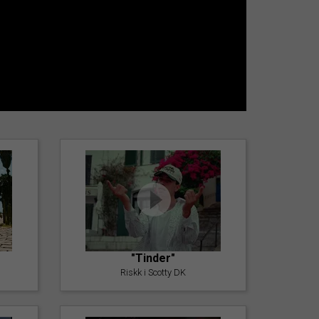
"Tinder"
Riskk i Scotty DK