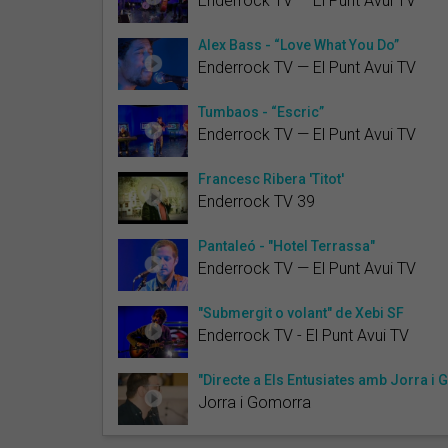
Enderrock TV — El Punt Avui TV
Alex Bass - “Love What You Do”
Enderrock TV — El Punt Avui TV
Tumbaos - “Escric”
Enderrock TV — El Punt Avui TV
Francesc Ribera 'Titot'
Enderrock TV 39
Pantaleó - "Hotel Terrassa"
Enderrock TV — El Punt Avui TV
"Submergit o volant" de Xebi SF
Enderrock TV - El Punt Avui TV
"Directe a Els Entusiates amb Jorra i
Jorra i Gomorra