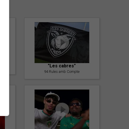
er
"Les cabres"
94 Rules amb Compte