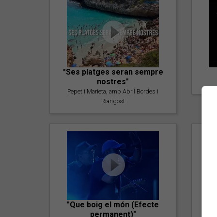
"Ses platges seran sempre
nostres"
Pepet i Marieta, amb Abril Bordes i
Riangost
"Que boig el món (Efecte
permanent)"