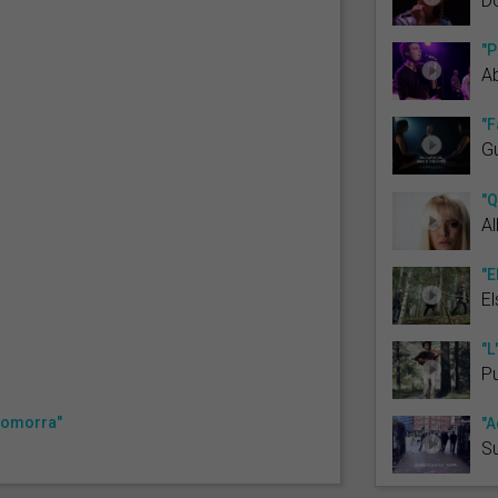
Do
"P
Ab
"F
Gu
"Q
A
"E
El
"L
P
 Gomorra"
"A
Su