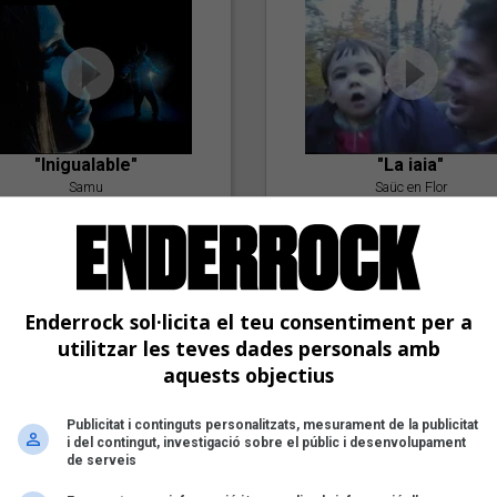
"Inigualable"
"La iaia"
Samu
Saüc en Flor
Enderrock sol·licita el teu consentiment per a
utilitzar les teves dades personals amb
aquests objectius
Publicitat i continguts personalitzats, mesurament de la publicitat
"Postlude To A Kiss"
i del contingut, investigació sobre el públic i desenvolupament
Goran Levi
de serveis
"Amb tu"
Nöctambuls