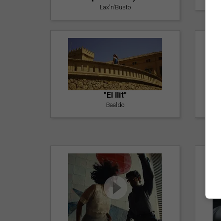
Lax'n'Busto
"El llit"
Baaldo