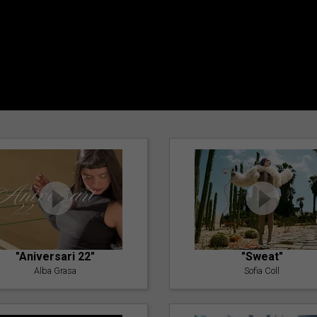
"Aniversari 22"
"Sweat"
Alba Grasa
Sofia Coll