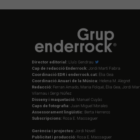
Director editorial:
Lluís Gendrau
Cap de redacció Enderrock:
Jordi Martí Fabra
Coordinació EDR i enderrock.cat:
Èlia Gea
Coordinació Anuari de la Música:
Helena M. Alegret
Redacció:
Ferran Amado, Maria Folqué, Èlia Gea, Jordi Mart
Vilarnau i Sergi Núñez
Disseny i maquetació:
Manuel Cuyàs
Caps de fotografia:
Juan Miguel Morales
Assessorament lingüístic:
Berta Herreros
Subscripcions:
Rosa E. Massaguer
Gerència i projectes:
Jordi Novell
Publicitat i producció:
Rosa E. Massaguer