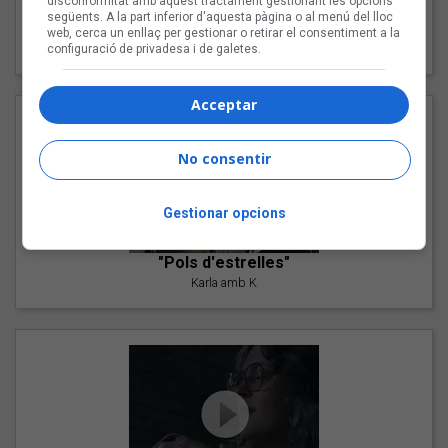
disconformitat amb aquest tractament gestionant les opcions
següents. A la part inferior d'aquesta pàgina o al menú del lloc
"Les cabres"
web, cerca un enllaç per gestionar o retirar el consentiment a la
94 Rules amb Compte
configuració de privadesa i de galetes.
Acceptar
No consentir
Gestionar opcions
"Pols d'estrelles"
Karla amb K