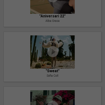
"Aniversari 22"
Alba Grasa
"Sweat"
Sofia Coll