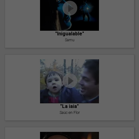
"Inigualable"
Samu
"La iaia"
Saüc en Flor