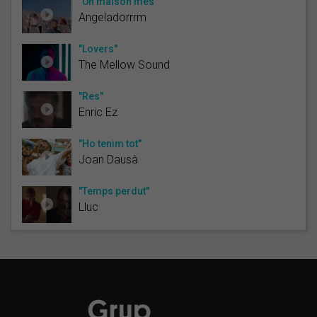
"Un malson més"
Angeladorrrm
"Lovers"
The Mellow Sound
"Res"
Enric Ez
"Ho tenim tot"
Joan Dausà
"Temps perdut"
Lluc