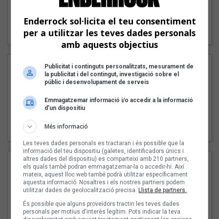
Enderrock sol·licita el teu consentiment
"Lo bueno y lo malo"
per a utilitzar les teves dades personals
Carmen y María
amb aquests objectius
Publicitat i continguts personalitzats, mesurament de
la publicitat i del contingut, investigació sobre el
públic i desenvolupament de serveis
Emmagatzemar informació i/o accedir a la informació
d’un dispositiu
"Posidònia"
Més informació
Pep Álvarez amb Joan Muntaner (Xanguito)
Les teves dades personals es tractaran i és possible que la
informació del teu dispositiu (galetes, identificadors únics i
altres dades del dispositiu) es comparteixi amb 210 partners,
els quals també podran emmagatzemar-la o accedir-hi. Així
mateix, aquest lloc web també podrà utilitzar específicament
aquesta informació. Nosaltres i els nostres partners podem
utilitzar dades de geolocalització precisa.
Llista de partners.
És possible que alguns proveïdors tractin les teves dades
personals per motius d'interès legítim. Pots indicar la teva