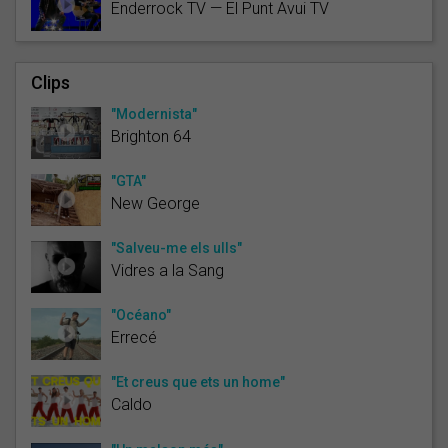
Enderrock TV — El Punt Avui TV
Clips
"Modernista"
Brighton 64
"GTA"
New George
"Salveu-me els ulls"
Vidres a la Sang
"Océano"
Errecé
"Et creus que ets un home"
Caldo