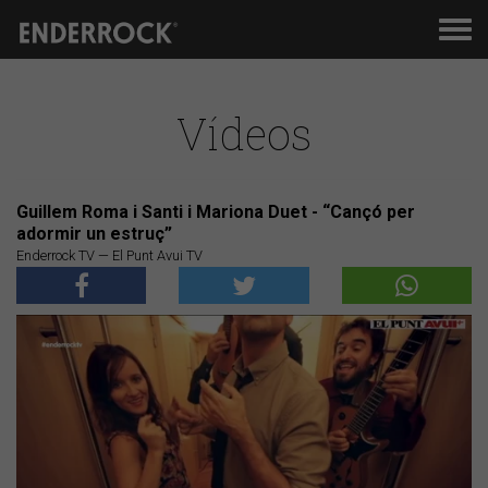
Men
de
nav
Vídeos
Guillem Roma i Santi i Mariona Duet - “Cançó per
adormir un estruç”
Enderrock TV — El Punt Avui TV