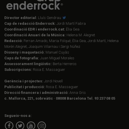
Director editorial:
Lluís Gendrau
Cap de redacció Enderrock:
Jordi Martí Fabra
Coordinació EDR i enderrock.cat:
Èlia Gea
Coordinació Anuari de la Música:
Helena M. Alegret
Redacció:
Ferran Amado, Maria Folqué, Èlia Gea, Jordi Martí, Helena
Morén Alegret, Joaquim Vilarnau i Sergi Núñez
Disseny i maquetació:
Manuel Cuyàs
Caps de fotografia:
Juan Miguel Morales
Assessorament lingüístic:
Berta Herreros
Subscripcions:
Rosa E. Massaguer
Gerència i projectes:
Jordi Novell
Publicitat i producció:
Rosa E. Massaguer
Direcció financera i administració:
Anna Gris
c. Mallorca, 221, sobreàtic · 08008 Barcelona Tel. 93 237 08 05
Segueix-nos a: