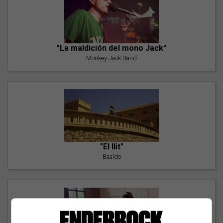
"La maldición del mono Jack"
Monkey Jack Band
"El llit"
Baaldo