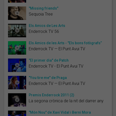
"Missing friends"
Sequoia Tree
Els Amics de Les Arts
Enderrock TV 56
Els Amics de les Arts - "Els bons fotògrafs”
Enderrock TV — El Punt Avui TV
"El primer dia" de Patch
Enderrock TV - El Punt Avui TV
"You tire me" de Praga
Enderrock TV — El Punt Avui TV
Premis Enderrock 2011 (2)
La segona crònica de la nit del darrer any
"Món Nou" de Xavi Vidal i Berni Mora