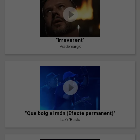
"Irreverent"
Vrademargk
"Que boig el món (Efecte permanent)"
Lax'n'Busto