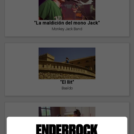
"La maldición del mono Jack"
Monkey Jack Band
"El llit"
Baaldo