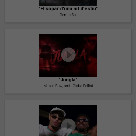
"El sopar d'una nit d'estiu"
Gemm Sol
"Jungla"
Maken Row, amb Gioba Fellini