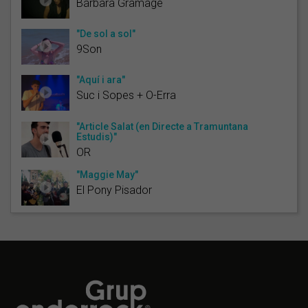
Bárbara Gramagê
"De sol a sol"
9Son
"Aquí i ara"
Suc i Sopes + O-Erra
"Article Salat (en Directe a Tramuntana
Estudis)"
OR
"Maggie May"
El Pony Pisador