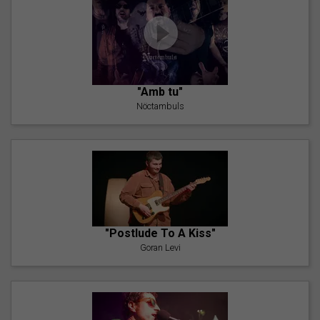
"Amb tu"
Nöctambuls
"Postlude To A Kiss"
Goran Levi