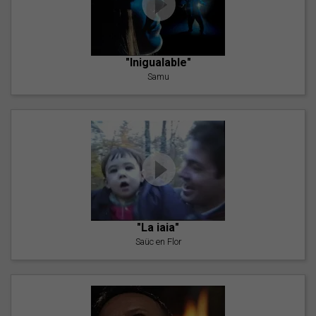
"Inigualable"
Samu
"La iaia"
Saüc en Flor