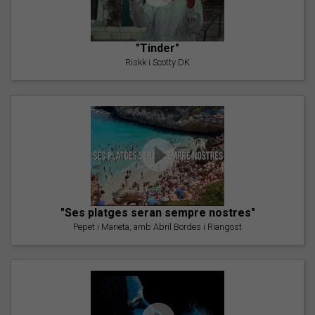
"Tinder"
Riskk i Scotty DK
"Ses platges seran sempre nostres"
Pepet i Marieta, amb Abril Bordes i Riangost