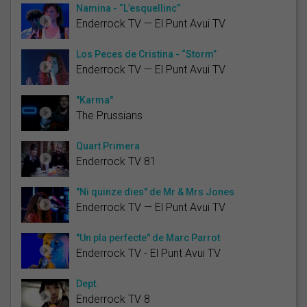
Namina - “L’esquellinc”
Enderrock TV — El Punt Avui TV
Los Peces de Cristina - “Storm”
Enderrock TV — El Punt Avui TV
"Karma"
The Prussians
Quart Primera
Enderrock TV 81
"Ni quinze dies" de Mr & Mrs Jones
Enderrock TV — El Punt Avui TV
"Un pla perfecte" de Marc Parrot
Enderrock TV - El Punt Avui TV
Dept.
Enderrock TV 8