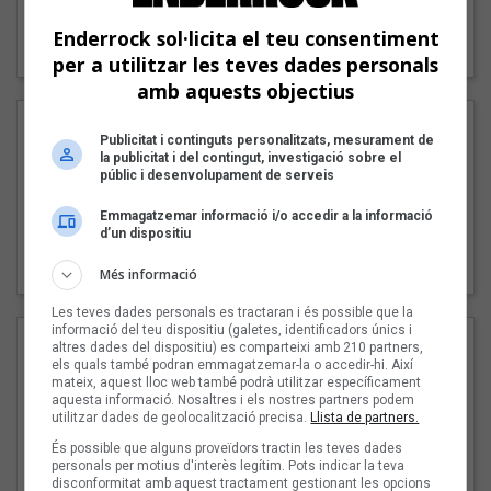
"Lo bueno y lo malo"
Enderrock sol·licita el teu consentiment
Carmen y María
per a utilitzar les teves dades personals
amb aquests objectius
Publicitat i continguts personalitzats, mesurament de
la publicitat i del contingut, investigació sobre el
públic i desenvolupament de serveis
Emmagatzemar informació i/o accedir a la informació
d’un dispositiu
"Posidònia"
Pep Álvarez amb Joan Muntaner (Xanguito)
Més informació
Les teves dades personals es tractaran i és possible que la
informació del teu dispositiu (galetes, identificadors únics i
altres dades del dispositiu) es comparteixi amb 210 partners,
els quals també podran emmagatzemar-la o accedir-hi. Així
mateix, aquest lloc web també podrà utilitzar específicament
aquesta informació. Nosaltres i els nostres partners podem
utilitzar dades de geolocalització precisa.
Llista de partners.
És possible que alguns proveïdors tractin les teves dades
personals per motius d'interès legítim. Pots indicar la teva
disconformitat amb aquest tractament gestionant les opcions