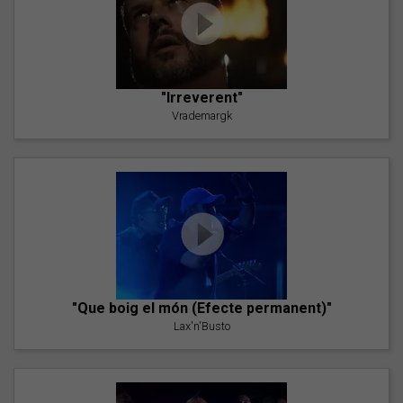
"Irreverent"
Vrademargk
"Que boig el món (Efecte permanent)"
Lax'n'Busto