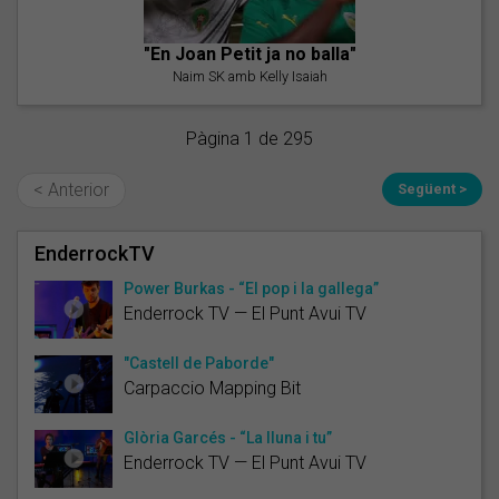
"En Joan Petit ja no balla"
Naim SK amb Kelly Isaiah
Pàgina 1 de 295
< Anterior
Següent >
EnderrockTV
Power Burkas - “El pop i la gallega”
Enderrock TV — El Punt Avui TV
"Castell de Paborde"
Carpaccio Mapping Bit
Glòria Garcés - “La lluna i tu”
Enderrock TV — El Punt Avui TV