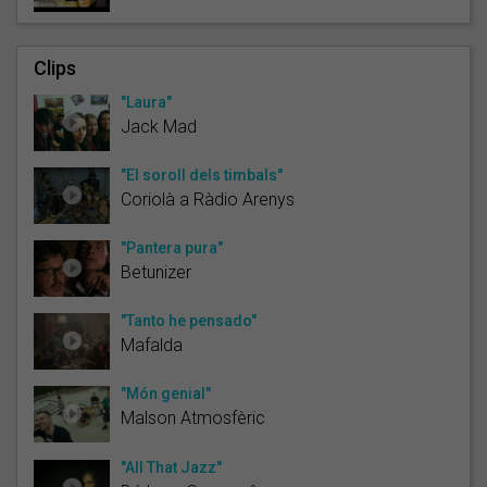
Clips
"Laura"
Jack Mad
"El soroll dels timbals"
Coriolà a Ràdio Arenys
"Pantera pura"
Betunizer
"Tanto he pensado"
Mafalda
"Món genial"
Malson Atmosfèric
"All That Jazz"