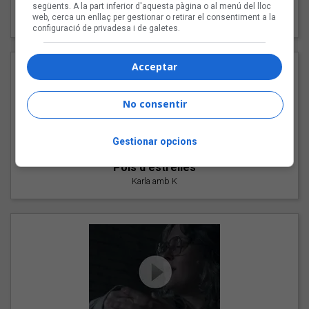
"Les cabres"
següents. A la part inferior d'aquesta pàgina o al menú del lloc
web, cerca un enllaç per gestionar o retirar el consentiment a la
94 Rules amb Compte
configuració de privadesa i de galetes.
Acceptar
No consentir
Gestionar opcions
"Pols d'estrelles"
Karla amb K