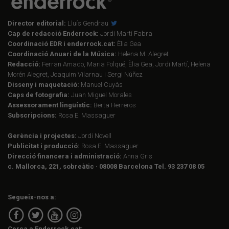
Director editorial:
Lluís Gendrau
Cap de redacció Enderrock:
Jordi Martí Fabra
Coordinació EDR i enderrock.cat:
Èlia Gea
Coordinació Anuari de la Música:
Helena M. Alegret
Redacció:
Ferran Amado, Maria Folqué, Èlia Gea, Jordi Martí, Helena
Morén Alegret, Joaquim Vilarnau i Sergi Núñez
Disseny i maquetació:
Manuel Cuyàs
Caps de fotografia:
Juan Miguel Morales
Assessorament lingüístic:
Berta Herreros
Subscripcions:
Rosa E. Massaguer
Gerència i projectes:
Jordi Novell
Publicitat i producció:
Rosa E. Massaguer
Direcció financera i administració:
Anna Gris
c. Mallorca, 221, sobreàtic · 08008 Barcelona Tel. 93 237 08 05
Segueix-nos a:
Cerca a Enderrock.cat: