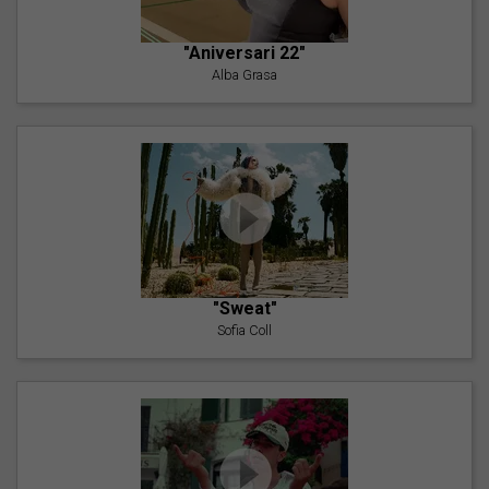
"Aniversari 22"
Alba Grasa
"Sweat"
Sofia Coll