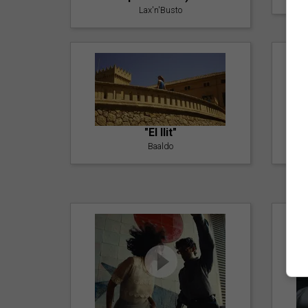
Lax'n'Busto
"El llit"
Baaldo