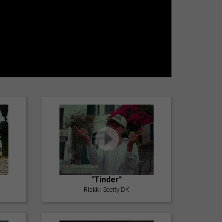
"Tinder"
Riskk i Scotty DK