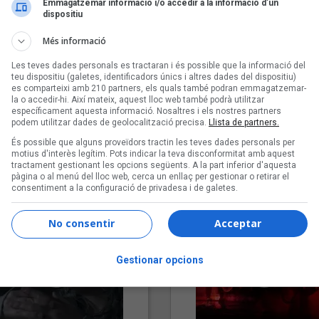
Emmagatzemar informació i/o accedir a la informació d’un
dispositiu
Més informació
Les teves dades personals es tractaran i és possible que la informació del
teu dispositiu (galetes, identificadors únics i altres dades del dispositiu)
es comparteixi amb 210 partners, els quals també podran emmagatzemar-
la o accedir-hi. Així mateix, aquest lloc web també podrà utilitzar
específicament aquesta informació. Nosaltres i els nostres partners
podem utilitzar dades de geolocalització precisa.
Llista de partners.
"Lo bueno y lo malo"
"Posidònia"
És possible que alguns proveïdors tractin les teves dades personals per
Carmen y María
Pep Álvarez amb Joan Muntan
motius d'interès legítim. Pots indicar la teva disconformitat amb aquest
(Xanguito)
tractament gestionant les opcions següents. A la part inferior d'aquesta
pàgina o al menú del lloc web, cerca un enllaç per gestionar o retirar el
consentiment a la configuració de privadesa i de galetes.
No consentir
Acceptar
Gestionar opcions