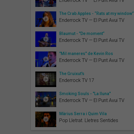
Enderrock TV — El Punt Avui TV
The Crab Apples - “Rats at my window”
Enderrock TV — El Punt Avui TV
Blaumut - "De moment”
Enderrock TV — El Punt Avui TV
"Mil maneres" de Kevin Ros
Enderrock TV — El Punt Avui TV
The Gruixut's
Enderrock TV 17
Smoking Souls - "La lluna"
Enderrock TV — El Punt Avui TV
Màrius Serra i Quim Vila
Pop Lletrat. Lletres Sentides