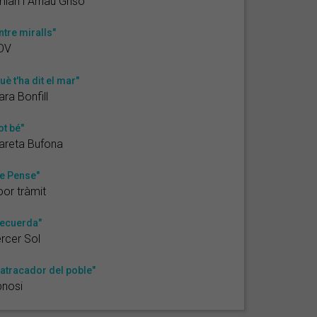
lan i Arnau Griso
ntre miralls"
OV
uè t'ha dit el mar"
ara Bonfill
ot bé"
areta Bufona
e Pense"
or tràmit
ecuerda"
rcer Sol
'atracador del poble"
pnosi