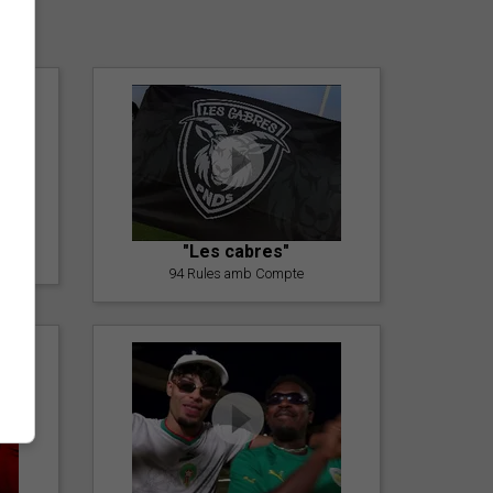
er
"Les cabres"
94 Rules amb Compte