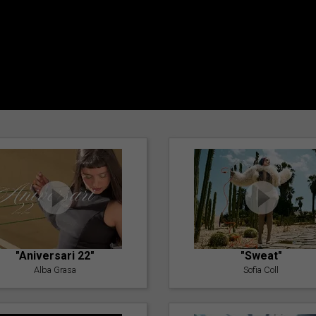
"Aniversari 22"
"Sweat"
Alba Grasa
Sofia Coll