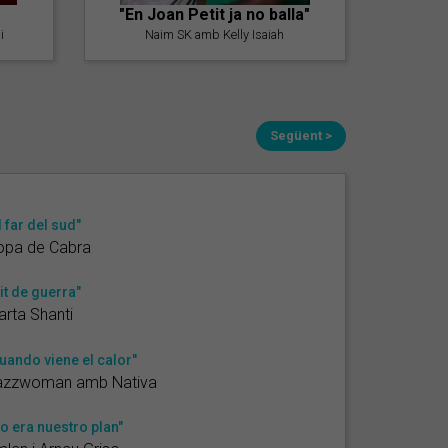
"En Joan Petit ja no balla"
i
Naim SK amb Kelly Isaiah
Següent >
l far del sud"
opa de Cabra
it de guerra"
rta Shanti
uando viene el calor"
azzwoman amb Nativa
o era nuestro plan"