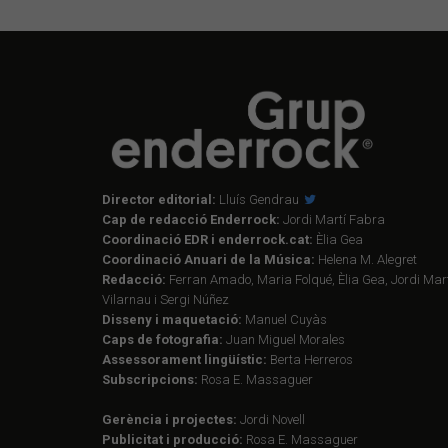
Director editorial:
Lluís Gendrau
Cap de redacció Enderrock:
Jordi Martí Fabra
Coordinació EDR i enderrock.cat:
Èlia Gea
Coordinació Anuari de la Música:
Helena M. Alegret
Redacció:
Ferran Amado, Maria Folqué, Èlia Gea, Jordi Mart
Vilarnau i Sergi Núñez
Disseny i maquetació:
Manuel Cuyàs
Caps de fotografia:
Juan Miguel Morales
Assessorament lingüístic:
Berta Herreros
Subscripcions:
Rosa E. Massaguer
Gerència i projectes:
Jordi Novell
Publicitat i producció:
Rosa E. Massaguer