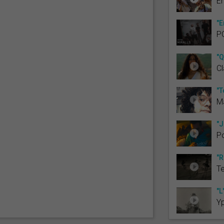
Em
"E
P
"Q
Cl
"T
M
"J
Po
"R
Te
"L
Y