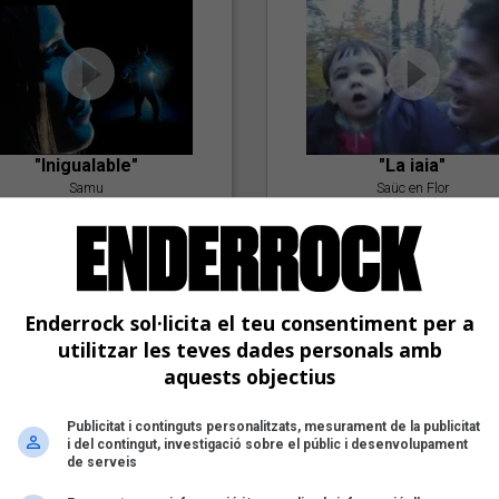
"Inigualable"
"La iaia"
Samu
Saüc en Flor
Enderrock sol·licita el teu consentiment per a
utilitzar les teves dades personals amb
aquests objectius
Publicitat i continguts personalitzats, mesurament de la publicitat
"Postlude To A Kiss"
i del contingut, investigació sobre el públic i desenvolupament
Goran Levi
de serveis
"Amb tu"
Nöctambuls