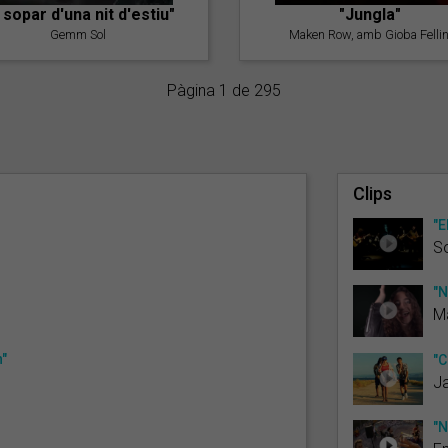
l sopar d'una nit d'estiu"
"Jungla"
Gemm Sol
Maken Row, amb Gioba Fellin
Pàgina 1 de 295
Clips
"E
S
"N
Ma
n"
"C
J
"N