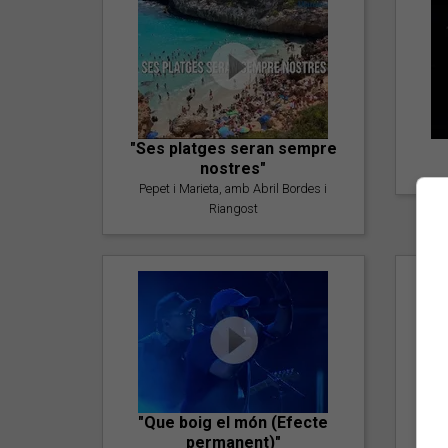
"Ses platges seran sempre
nostres"
Pepet i Marieta, amb Abril Bordes i
Riangost
"Que boig el món (Efecte
permanent)"