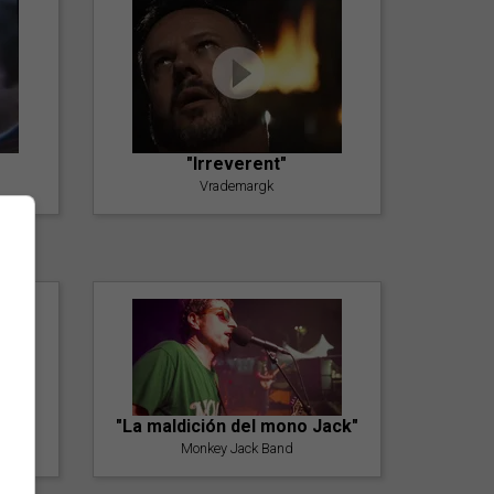
"Irreverent"
Vrademargk
"La maldición del mono Jack"
Monkey Jack Band