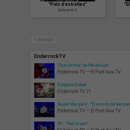
"Pols d'estrelles"
"E
Karla amb K
< Anterior
EnderrockTV
"Toni on fire" de Pèl de Gall
Enderrock TV — El Punt Avui TV
Estúpida Erikah
Enderrock TV 71
Roger Margarit - "El secret del bàrma
Enderrock TV — El Punt Avui TV
XY - "Pell bruna"