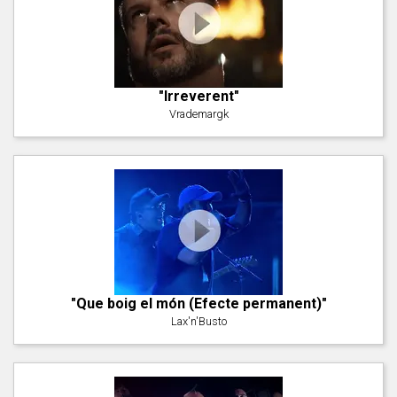
"Irreverent"
Vrademargk
"Que boig el món (Efecte permanent)"
Lax'n'Busto