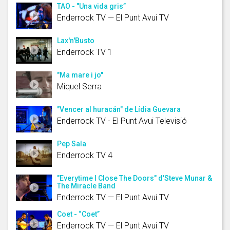
TAO - "Una vida gris”
Enderrock TV — El Punt Avui TV
Lax'n'Busto
Enderrock TV 1
"Ma mare i jo"
Miquel Serra
"Vencer al huracán" de Lídia Guevara
Enderrock TV - El Punt Avui Televisió
Pep Sala
Enderrock TV 4
"Everytime I Close The Doors" d'Steve Munar &
The Miracle Band
Enderrock TV — El Punt Avui TV
Coet - “Coet”
Enderrock TV — El Punt Avui TV