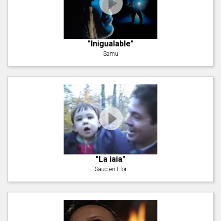
"Inigualable"
Samu
"La iaia"
Saüc en Flor