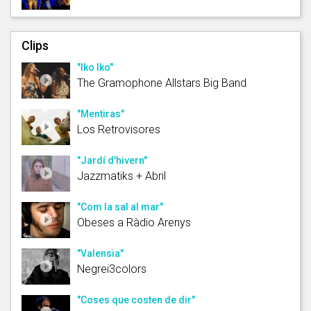
Clips
"Iko Iko"
The Gramophone Allstars Big Band
"Mentiras"
Los Retrovisores
"Jardí d'hivern"
Jazzmatiks + Abril
"Com la sal al mar"
Obeses a Ràdio Arenys
"Valensia"
Negrei3colors
"Coses que costen de dir"