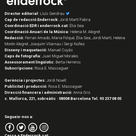
Director editorial:
Lluís Gendrau
Cap de redacció Enderrock:
Jordi Martí Fabra
Coordinació EDR i enderrock.cat:
Èlia Gea
Coordinació Anuari de la Música:
Helena M. Alegret
Redacció:
Ferran Amado, Maria Folqué, Èlia Gea, Jordi Martí, Helena
Morén Alegret, Joaquim Vilarnau i Sergi Núñez
Disseny i maquetació:
Manuel Cuyàs
Caps de fotografia:
Juan Miguel Morales
Assessorament lingüístic:
Berta Herreros
Subscripcions:
Rosa E. Massaguer
Gerència i projectes:
Jordi Novell
Publicitat i producció:
Rosa E. Massaguer
Direcció financera i administració:
Anna Gris
c. Mallorca, 221, sobreàtic · 08008 Barcelona Tel. 93 237 08 05
Segueix-nos a:
Cerca a Enderrock.cat: