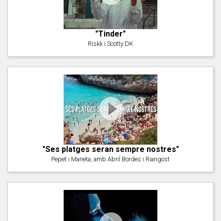
"Tinder"
Riskk i Scotty DK
"Ses platges seran sempre nostres"
Pepet i Marieta, amb Abril Bordes i Riangost