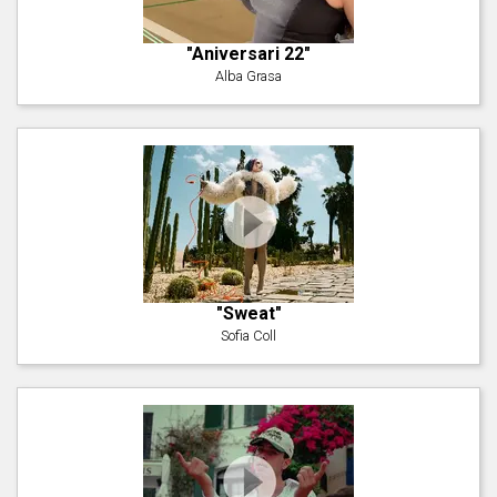
"Aniversari 22"
Alba Grasa
"Sweat"
Sofia Coll