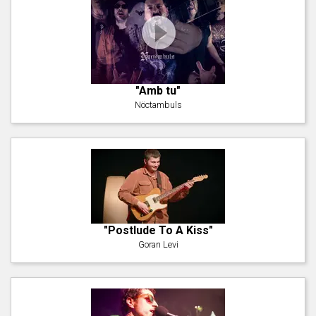
"Amb tu"
Nöctambuls
"Postlude To A Kiss"
Goran Levi