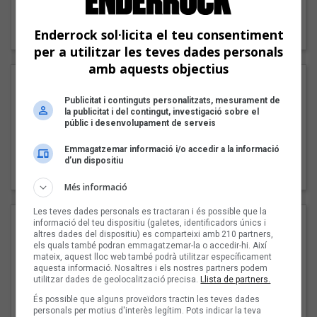
"Lo bueno y lo malo"
Carmen y María
Enderrock sol·licita el teu consentiment
per a utilitzar les teves dades personals
amb aquests objectius
Publicitat i continguts personalitzats, mesurament de
la publicitat i del contingut, investigació sobre el
públic i desenvolupament de serveis
Emmagatzemar informació i/o accedir a la informació
"Posidònia"
d’un dispositiu
Pep Álvarez amb Joan Muntaner (Xanguito)
Més informació
Les teves dades personals es tractaran i és possible que la
informació del teu dispositiu (galetes, identificadors únics i
altres dades del dispositiu) es comparteixi amb 210 partners,
els quals també podran emmagatzemar-la o accedir-hi. Així
mateix, aquest lloc web també podrà utilitzar específicament
aquesta informació. Nosaltres i els nostres partners podem
utilitzar dades de geolocalització precisa.
Llista de partners.
És possible que alguns proveïdors tractin les teves dades
personals per motius d'interès legítim. Pots indicar la teva