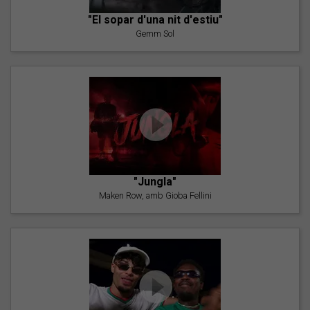
"El sopar d'una nit d'estiu"
Gemm Sol
"Jungla"
Maken Row, amb Gioba Fellini