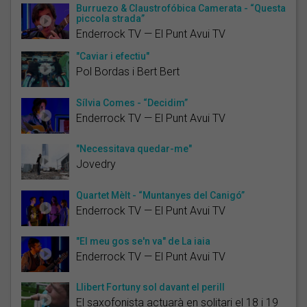
Burruezo & Claustrofóbica Camerata - “Questa
piccola strada”
Enderrock TV — El Punt Avui TV
"Caviar i efectiu"
Pol Bordas i Bert Bert
Sílvia Comes - “Decidim”
Enderrock TV — El Punt Avui TV
"Necessitava quedar-me"
Jovedry
Quartet Mèlt - “Muntanyes del Canigó”
Enderrock TV — El Punt Avui TV
"El meu gos se'n va" de La iaia
Enderrock TV — El Punt Avui TV
Llibert Fortuny sol davant el perill
El saxofonista actuarà en solitari el 18 i 19