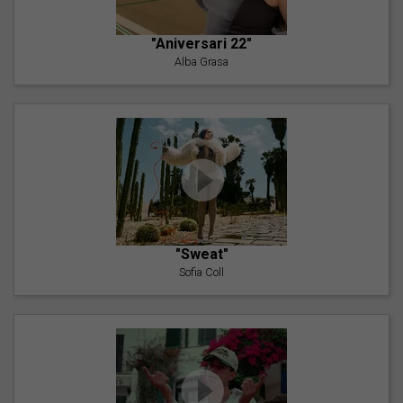
"Aniversari 22"
Alba Grasa
"Sweat"
Sofia Coll