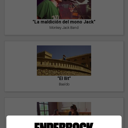
"La maldición del mono Jack"
Monkey Jack Band
"El llit"
Baaldo