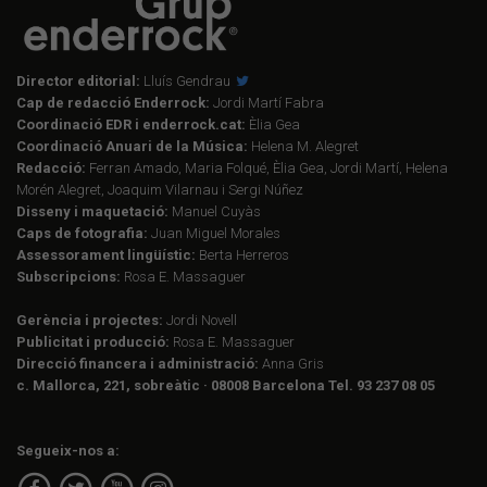
Director editorial:
Lluís Gendrau
Cap de redacció Enderrock:
Jordi Martí Fabra
Coordinació EDR i enderrock.cat:
Èlia Gea
Coordinació Anuari de la Música:
Helena M. Alegret
Redacció:
Ferran Amado, Maria Folqué, Èlia Gea, Jordi Martí, Helena
Morén Alegret, Joaquim Vilarnau i Sergi Núñez
Disseny i maquetació:
Manuel Cuyàs
Caps de fotografia:
Juan Miguel Morales
Assessorament lingüístic:
Berta Herreros
Subscripcions:
Rosa E. Massaguer
Gerència i projectes:
Jordi Novell
Publicitat i producció:
Rosa E. Massaguer
Direcció financera i administració:
Anna Gris
c. Mallorca, 221, sobreàtic · 08008 Barcelona Tel. 93 237 08 05
Segueix-nos a: