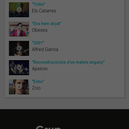
"Tintin"
Els Catarres
"Ens hem alçat"
Obeses
"2001"
Alfred Garcia
"Reconstruccions d'un mateix engany"
Apeiron
"Estiu"
Zoo