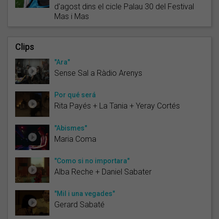
d'agost dins el cicle Palau 30 del Festival
Mas i Mas
Clips
"Ara"
Sense Sal a Ràdio Arenys
Por qué será
Rita Payés + La Tania + Yeray Cortés
"Abismes"
Maria Coma
"Como si no importara"
Alba Reche + Daniel Sabater
"Mil i una vegades"
Gerard Sabaté