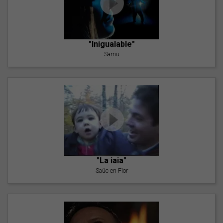
"Inigualable"
Samu
"La iaia"
Saüc en Flor