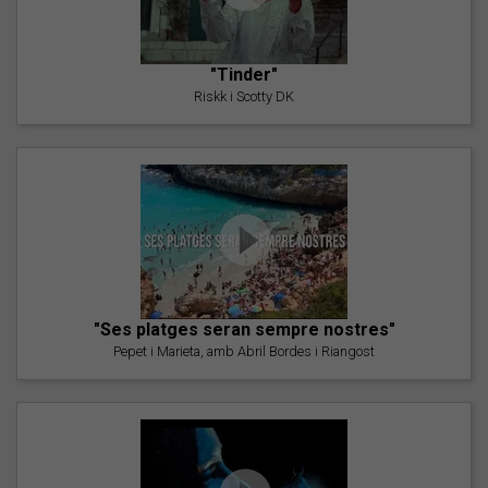
"Tinder"
Riskk i Scotty DK
"Ses platges seran sempre nostres"
Pepet i Marieta, amb Abril Bordes i Riangost