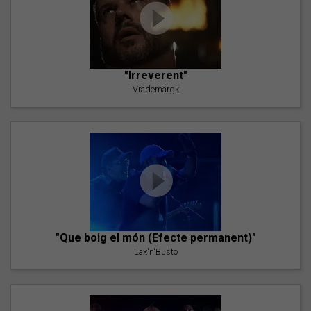
"Irreverent"
Vrademargk
"Que boig el món (Efecte permanent)"
Lax'n'Busto