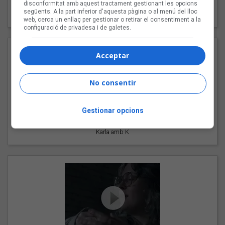
"Les cabres"
disconformitat amb aquest tractament gestionant les opcions
següents. A la part inferior d'aquesta pàgina o al menú del lloc
94 Rules amb Compte
web, cerca un enllaç per gestionar o retirar el consentiment a la
configuració de privadesa i de galetes.
Acceptar
No consentir
Gestionar opcions
"Pols d'estrelles"
Karla amb K