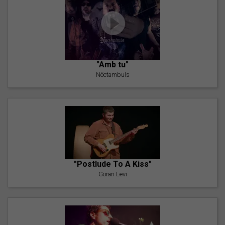
"Amb tu"
Nöctambuls
"Postlude To A Kiss"
Goran Levi