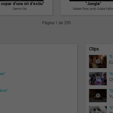
l sopar d'una nit d'estiu"
"Jungla"
Gemm Sol
Maken Row, amb Gioba Fellin
Pàgina 1 de 295
Clips
"E
Ei
sus”
"A
Ch
irio”
"Q
Yu
"P