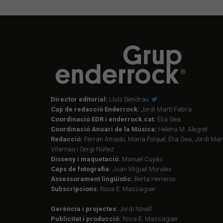
Director editorial:
Lluís Gendrau
Cap de redacció Enderrock:
Jordi Martí Fabra
Coordinació EDR i enderrock.cat:
Èlia Gea
Coordinació Anuari de la Música:
Helena M. Alegret
Redacció:
Ferran Amado, Maria Folqué, Èlia Gea, Jordi Mart
Vilarnau i Sergi Núñez
Disseny i maquetació:
Manuel Cuyàs
Caps de fotografia:
Juan Miguel Morales
Assessorament lingüístic:
Berta Herreros
Subscripcions:
Rosa E. Massaguer
Gerència i projectes:
Jordi Novell
Publicitat i producció:
Rosa E. Massaguer