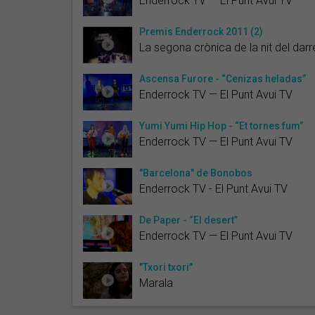
Enderrock TV — El Punt Avui TV
Premis Enderrock 2011 (2)
La segona crònica de la nit del darr
Ascensa Furore - “Cenizas heladas”
Enderrock TV — El Punt Avui TV
Yumi Yumi Hip Hop - “Et tornes fum”
Enderrock TV — El Punt Avui TV
"Barcelona" de Bonobos
Enderrock TV - El Punt Avui TV
De Paper - “El desert”
Enderrock TV — El Punt Avui TV
"Txori txori"
Marala