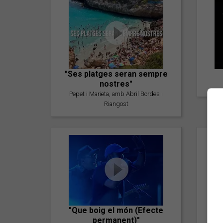
"Ses platges seran sempre
nostres"
Pepet i Marieta, amb Abril Bordes i
Riangost
"Que boig el món (Efecte
permanent)"