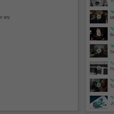
T
"M
er any
Mu
"V
Bi
"A
Se
"L
Pa
"I
To
"E
J