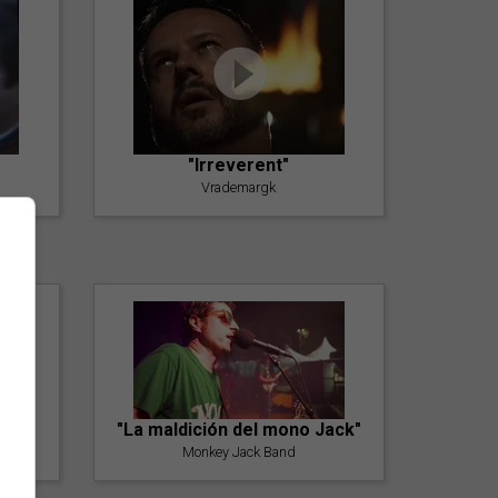
"Irreverent"
Vrademargk
"La maldición del mono Jack"
Monkey Jack Band