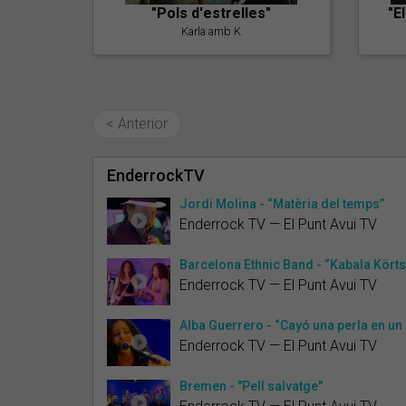
"Pols d'estrelles"
"E
Karla amb K
< Anterior
EnderrockTV
Jordi Molina - “Matèria del temps”
Enderrock TV — El Punt Avui TV
Barcelona Ethnic Band - “Kabala Kört
Enderrock TV — El Punt Avui TV
Alba Guerrero - “Cayó una perla en un l
Enderrock TV — El Punt Avui TV
Bremen - "Pell salvatge"