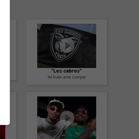
er
"Les cabres"
94 Rules amb Compte