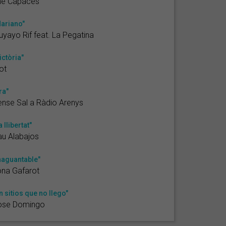
he Capaces
ariano"
yayo Rif feat. La Pegatina
ictòria"
ot
ra"
nse Sal a Ràdio Arenys
a llibertat"
u Alabajos
naguantable"
na Gafarot
n sitios que no llego"
ose Domingo