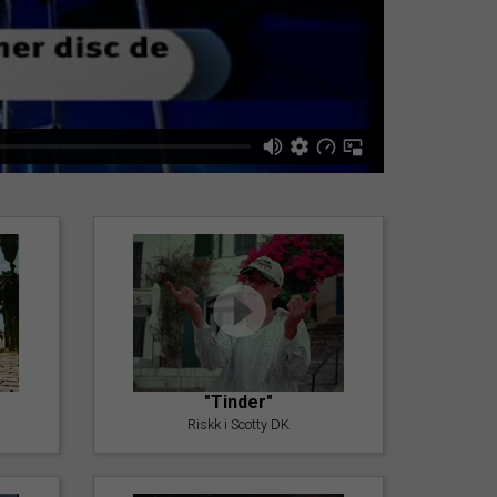
"Tinder"
Riskk i Scotty DK