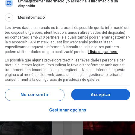
Emmagatzemar informació i/o accedir a la informació d’un
dispositiu
Més informació
Les teves dades personals es tractaran i és possible que la informació del
teu dispositiu (galetes, identificadors únics i altres dades del dispositiu)
es comparteixi amb 210 partners, els quals també podran emmagatzemar-
la o accedir-hi. Així mateix, aquest lloc web també podrà utilitzar
específicament aquesta informació. Nosaltres i els nostres partners
podem utilitzar dades de geolocalització precisa.
Llista de partners.
"Lo bueno y lo malo"
"Posidònia"
És possible que alguns proveïdors tractin les teves dades personals per
Carmen y María
Pep Álvarez amb Joan Muntan
motius d'interès legítim. Pots indicar la teva disconformitat amb aquest
(Xanguito)
tractament gestionant les opcions següents. A la part inferior d'aquesta
pàgina o al menú del lloc web, cerca un enllaç per gestionar o retirar el
consentiment a la configuració de privadesa i de galetes.
No consentir
Acceptar
Gestionar opcions