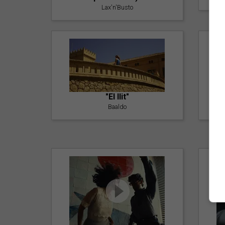
Lax'n'Busto
"El llit"
Baaldo