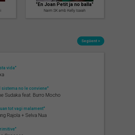
"En Joan Petit ja no balla"
i
Naim SK amb Kelly Isaiah
Següent >
sta vida"
xa
l sistema no le conviene"
e Sudaka feat. Burro Mocho
uan tot vagi malament"
ng Rajola + Selva Nua
rimitive"