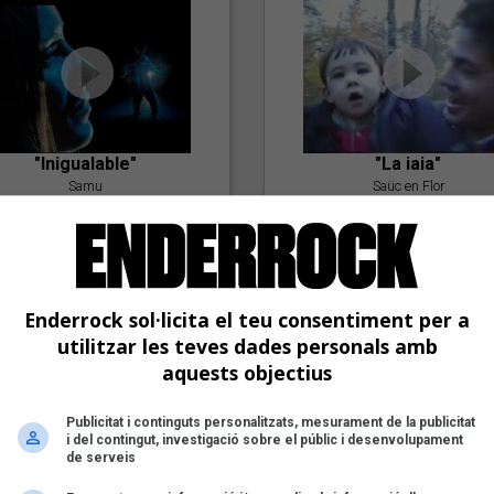
"Inigualable"
"La iaia"
Samu
Saüc en Flor
Enderrock sol·licita el teu consentiment per a
utilitzar les teves dades personals amb
aquests objectius
Publicitat i continguts personalitzats, mesurament de la publicitat
"Postlude To A Kiss"
i del contingut, investigació sobre el públic i desenvolupament
Goran Levi
de serveis
"Amb tu"
Nöctambuls