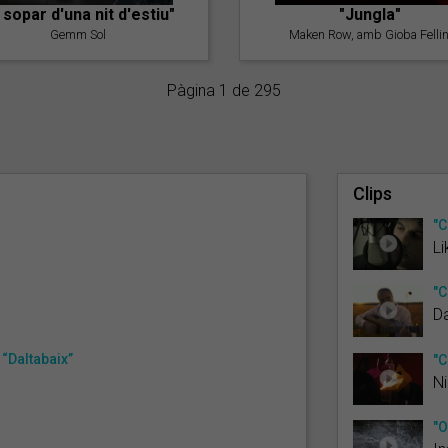
l sopar d'una nit d'estiu"
"Jungla"
Gemm Sol
Maken Row, amb Gioba Fellin
Pàgina 1 de 295
Clips
"C
Li
"C
D
“Daltabaix”
"C
Ni
"O