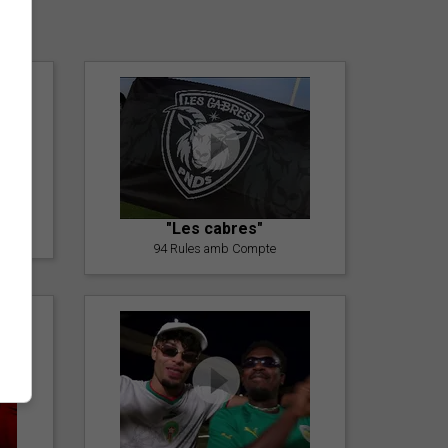
er
"Les cabres"
94 Rules amb Compte