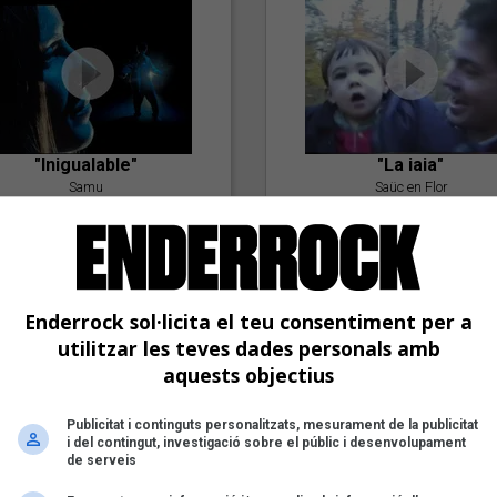
"Inigualable"
"La iaia"
Samu
Saüc en Flor
Enderrock sol·licita el teu consentiment per a
utilitzar les teves dades personals amb
aquests objectius
Publicitat i continguts personalitzats, mesurament de la publicitat
"Postlude To A Kiss"
i del contingut, investigació sobre el públic i desenvolupament
Goran Levi
de serveis
"Amb tu"
Nöctambuls