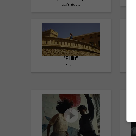
Lax'n'Busto
"El llit"
Baaldo