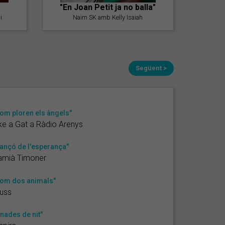
"En Joan Petit ja no balla"
i
Naim SK amb Kelly Isaiah
Següent >
om ploren els àngels"
ke a Gat a Ràdio Arenys
ançó de l'esperança"
amià Timoner
om dos animals"
uss
nades de nit"