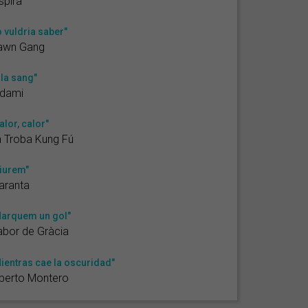
spira
o vuldria saber"
awn Gang
 la sang"
ldami
alor, calor"
 Troba Kung Fú
iurem"
aranta
arquem un gol"
bor de Gràcia
ientras cae la oscuridad"
berto Montero