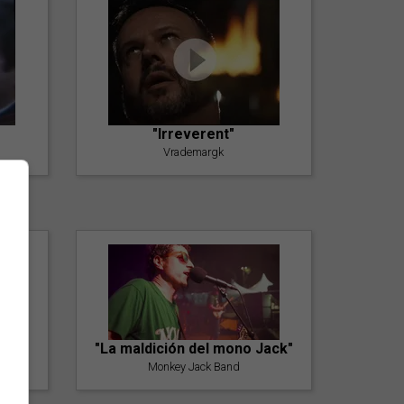
"Irreverent"
Vrademargk
"La maldición del mono Jack"
Monkey Jack Band