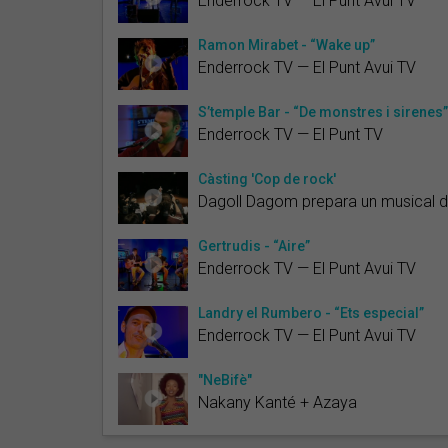
Enderrock TV — El Punt Avui TV
Ramon Mirabet - “Wake up”
Enderrock TV — El Punt Avui TV
S’temple Bar - “De monstres i sirenes”
Enderrock TV — El Punt TV
Càsting 'Cop de rock'
Dagoll Dagom prepara un musical d
Gertrudis - “Aire”
Enderrock TV — El Punt Avui TV
Landry el Rumbero - “Ets especial”
Enderrock TV — El Punt Avui TV
"NeBifè"
Nakany Kanté + Azaya