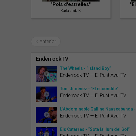
"Pols d'estrelles"
"E
Karla amb K
< Anterior
EnderrockTV
The Wheels - “Island Boy”
Enderrock TV — El Punt Avui TV
Toni Jiménez - "El escondite”
Enderrock TV — El Punt Avui TV
L’Abdominable Gallina Nauseabunda - 
Enderrock TV — El Punt Avui TV
Els Catarres - “Sota la llum del Sol”