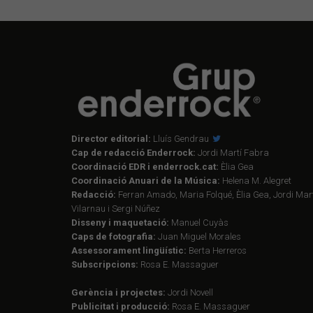
Director editorial:
Lluís Gendrau
Cap de redacció Enderrock:
Jordi Martí Fabra
Coordinació EDR i enderrock.cat:
Èlia Gea
Coordinació Anuari de la Música:
Helena M. Alegret
Redacció:
Ferran Amado, Maria Folqué, Èlia Gea, Jordi Mart
Vilarnau i Sergi Núñez
Disseny i maquetació:
Manuel Cuyàs
Caps de fotografia:
Juan Miguel Morales
Assessorament lingüístic:
Berta Herreros
Subscripcions:
Rosa E. Massaguer
Gerència i projectes:
Jordi Novell
Publicitat i producció:
Rosa E. Massaguer