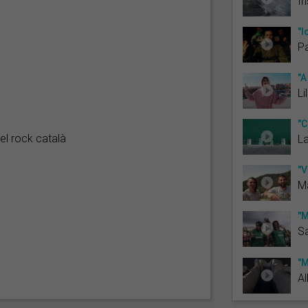
In
"I
P
"A
Li
"C
el rock català
La
"V
M
"M
Sa
"M
Al