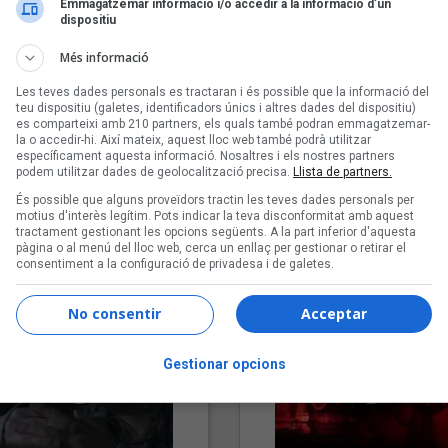
Emmagatzemar informació i/o accedir a la informació d’un
dispositiu
Més informació
Les teves dades personals es tractaran i és possible que la informació del
teu dispositiu (galetes, identificadors únics i altres dades del dispositiu)
es comparteixi amb 210 partners, els quals també podran emmagatzemar-
la o accedir-hi. Així mateix, aquest lloc web també podrà utilitzar
específicament aquesta informació. Nosaltres i els nostres partners
podem utilitzar dades de geolocalització precisa.
Llista de partners.
"Lo bueno y lo malo"
"Posidònia"
És possible que alguns proveïdors tractin les teves dades personals per
Carmen y María
Pep Álvarez amb Joan Muntan
motius d'interès legítim. Pots indicar la teva disconformitat amb aquest
tractament gestionant les opcions següents. A la part inferior d'aquesta
(Xanguito)
pàgina o al menú del lloc web, cerca un enllaç per gestionar o retirar el
consentiment a la configuració de privadesa i de galetes.
No consentir
Acceptar
Gestionar opcions