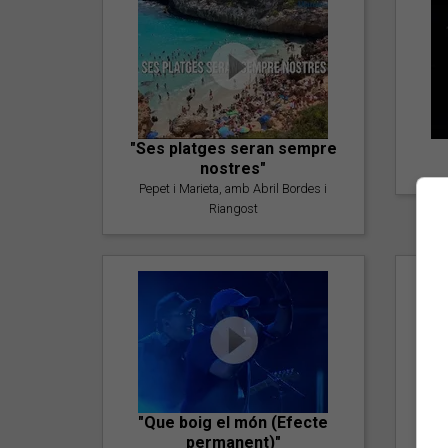
"Ses platges seran sempre
nostres"
Pepet i Marieta, amb Abril Bordes i
Riangost
"Que boig el món (Efecte
permanent)"