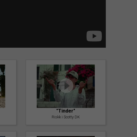
"Tinder"
Riskk i Scotty DK