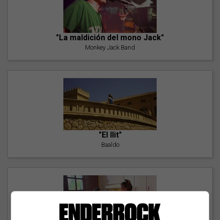
"La maldición del mono Jack"
Monkey Jack Band
"El llit"
Baaldo