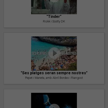
"Tinder"
Riskk i Scotty DK
"Ses platges seran sempre nostres"
Pepet i Marieta, amb Abril Bordes i Riangost