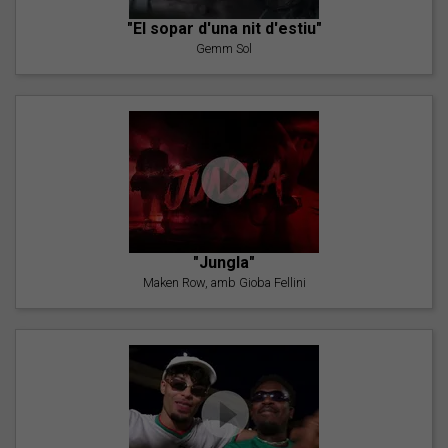
"El sopar d'una nit d'estiu"
Gemm Sol
"Jungla"
Maken Row, amb Gioba Fellini