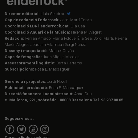
Director editorial:
Lluís Gendrau
Cap de redacció Enderrock:
Jordi Martí Fabra
Coordinació EDR i enderrock.cat:
Èlia Gea
Coordinació Anuari de la Música:
Helena M. Alegret
Redacció:
Ferran Amado, Maria Folqué, Èlia Gea, Jordi Martí, Helena
Morén Alegret, Joaquim Vilarnau i Sergi Núñez
Disseny i maquetació:
Manuel Cuyàs
Caps de fotografia:
Juan Miguel Morales
Assessorament lingüístic:
Berta Herreros
Subscripcions:
Rosa E. Massaguer
Gerència i projectes:
Jordi Novell
Publicitat i producció:
Rosa E. Massaguer
Direcció financera i administració:
Anna Gris
c. Mallorca, 221, sobreàtic · 08008 Barcelona Tel. 93 237 08 05
Segueix-nos a:
Cerca a Enderrock.cat: