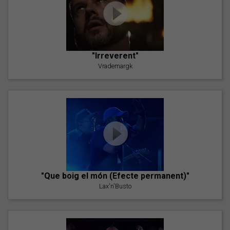
"Irreverent"
Vrademargk
"Que boig el món (Efecte permanent)"
Lax'n'Busto