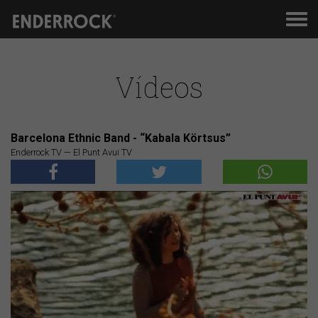
Men
de
nav
Vídeos
Barcelona Ethnic Band - “Kabala Körtsus”
Enderrock TV — El Punt Avui TV