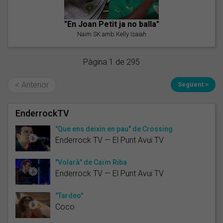
"En Joan Petit ja no balla"
Naim SK amb Kelly Isaiah
Pàgina 1 de 295
< Anterior
Següent >
EnderrockTV
"Que ens deixin en pau" de Crossing
Enderrock TV — El Punt Avui TV
"Volarà" de Caïm Riba
Enderrock TV — El Punt Avui TV
"Tardeo"
Coco