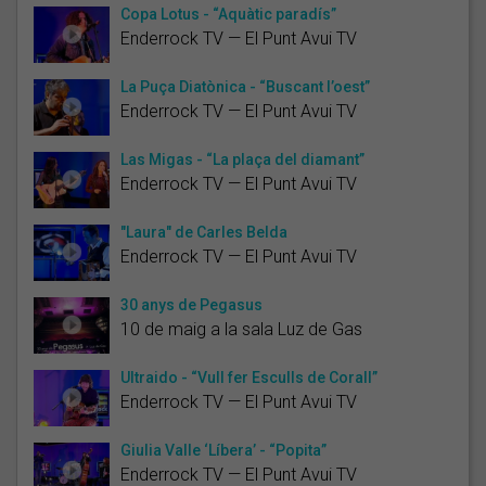
Copa Lotus - “Aquàtic paradís”
Enderrock TV — El Punt Avui TV
La Puça Diatònica - “Buscant l’oest”
Enderrock TV — El Punt Avui TV
Las Migas - “La plaça del diamant”
Enderrock TV — El Punt Avui TV
"Laura" de Carles Belda
Enderrock TV — El Punt Avui TV
30 anys de Pegasus
10 de maig a la sala Luz de Gas
Ultraido - “Vull fer Esculls de Corall”
Enderrock TV — El Punt Avui TV
Giulia Valle ‘Líbera’ - “Popita”
Enderrock TV — El Punt Avui TV