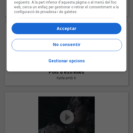
"Les cabres"
següents. A la part inferior d'aquesta pàgina o al menú del lloc
web, cerca un enllaç per gestionar o retirar el consentiment a la
94 Rules amb Compte
configuració de privadesa i de galetes.
Acceptar
No consentir
Gestionar opcions
"Pols d'estrelles"
Karla amb K