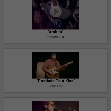
"Amb tu"
Nöctambuls
"Postlude To A Kiss"
Goran Levi