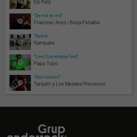
Els Pets
"De mà en mà"
Francesc Anyó i Borja Penalba
"Demà"
Rampaire
"Live Cuarentena Fest"
Papa Topo
"Nos fuimos"
Tarquim y Los Metales Preciosos