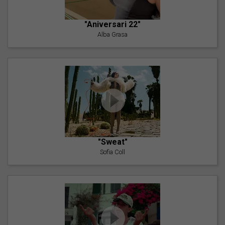
"Aniversari 22"
Alba Grasa
"Sweat"
Sofia Coll