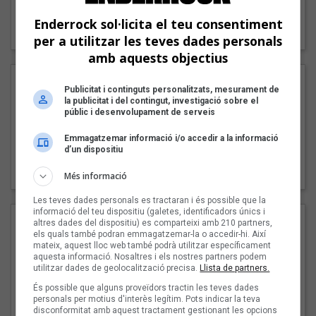
"Lo bueno y lo malo"
Enderrock sol·licita el teu consentiment
Carmen y María
per a utilitzar les teves dades personals
amb aquests objectius
Publicitat i continguts personalitzats, mesurament de
la publicitat i del contingut, investigació sobre el
públic i desenvolupament de serveis
Emmagatzemar informació i/o accedir a la informació
d’un dispositiu
"Posidònia"
Pep Álvarez amb Joan Muntaner (Xanguito)
Més informació
Les teves dades personals es tractaran i és possible que la
informació del teu dispositiu (galetes, identificadors únics i
altres dades del dispositiu) es comparteixi amb 210 partners,
els quals també podran emmagatzemar-la o accedir-hi. Així
mateix, aquest lloc web també podrà utilitzar específicament
aquesta informació. Nosaltres i els nostres partners podem
utilitzar dades de geolocalització precisa.
Llista de partners.
És possible que alguns proveïdors tractin les teves dades
personals per motius d'interès legítim. Pots indicar la teva
disconformitat amb aquest tractament gestionant les opcions