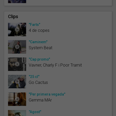
Clips
"Farts"
4 de copes
"Caminem"
System Beat
"Cap promo"
Vavner, Charly F i Poor Tramit
"25 cl"
Go Cactus
"Per primera vegada"
Gemma MAr
"Agost"