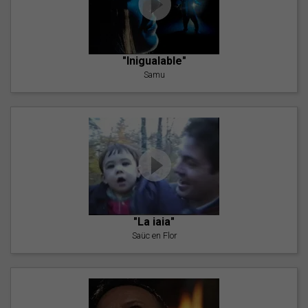
"Inigualable"
Samu
"La iaia"
Saüc en Flor