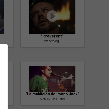
"Irreverent"
Vrademargk
"La maldición del mono Jack"
Monkey Jack Band