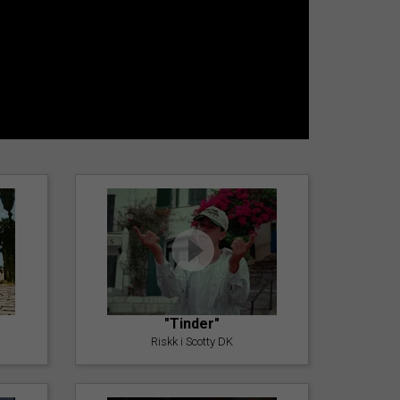
"Tinder"
Riskk i Scotty DK