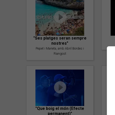
"Ses platges seran sempre
nostres"
Pepet i Marieta, amb Abril Bordes i
Riangost
"Que boig el món (Efecte
permanent)"