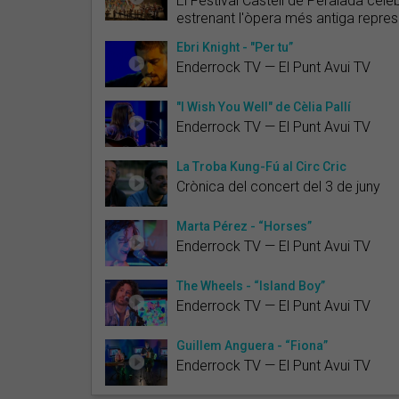
El Festival Castell de Peralada cele
estrenant l'òpera més antiga repre
Ebri Knight - "Per tu”
Enderrock TV — El Punt Avui TV
"I Wish You Well" de Cèlia Pallí
Enderrock TV — El Punt Avui TV
La Troba Kung-Fú al Circ Cric
Crònica del concert del 3 de juny
Marta Pérez - “Horses”
Enderrock TV — El Punt Avui TV
The Wheels - “Island Boy”
Enderrock TV — El Punt Avui TV
Guillem Anguera - “Fiona”
Enderrock TV — El Punt Avui TV