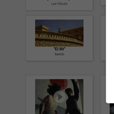
Lax'n'Busto
"El llit"
Baaldo