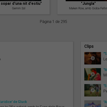
l sopar d'una nit d'estiu"
"Jungla"
Gemm Sol
Maken Row, amb Gioba Fellin
Pàgina 1 de 295
Clips
"T
ó
Le
"M
Ma
"E
Pe
Euridice' de Gluck
"A