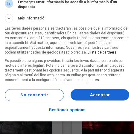
Emmagatzemar informació i/o accedir a la informació d’un
dispositiu
Més informació
Les teves dades personals es tractaran i és possible que la informació del
teu dispositiu (galetes, identificadors únics i altres dades del dispositiu)
es comparteixi amb 210 partners, els quals també podran emmagatzemar-
la o accedir-hi. Així mateix, aquest lloc web també podrà utilitzar
específicament aquesta informació. Nosaltres i els nostres partners
podem utilitzar dades de geolocalització precisa.
Llista de partners.
"Lo bueno y lo malo"
"Posidònia"
És possible que alguns proveïdors tractin les teves dades personals per
Carmen y María
Pep Álvarez amb Joan Muntan
motius d'interès legítim. Pots indicar la teva disconformitat amb aquest
(Xanguito)
tractament gestionant les opcions següents. A la part inferior d'aquesta
pàgina o al menú del lloc web, cerca un enllaç per gestionar o retirar el
consentiment a la configuració de privadesa i de galetes.
No consentir
Acceptar
Gestionar opcions