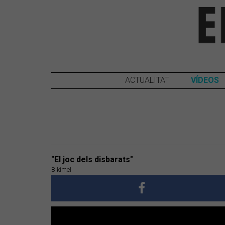
ACTUALITAT
VÍDEOS
"El joc dels disbarats"
Bikimel