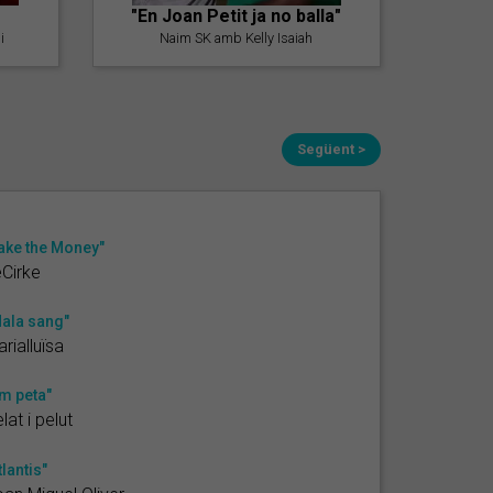
"En Joan Petit ja no balla"
i
Naim SK amb Kelly Isaiah
Següent >
ake the Money"
Cirke
ala sang"
rialluïsa
m peta"
lat i pelut
tlantis"