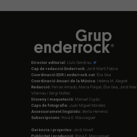
Director editorial:
Lluís Gendrau
Cap de redacció Enderrock:
Jordi Martí Fabra
Coordinació EDR i enderrock.cat:
Èlia Gea
Coordinació Anuari de la Música:
Helena M. Alegret
Redacció:
Ferran Amado, Maria Folqué, Èlia Gea, Jordi Mart
Vilarnau i Sergi Núñez
Disseny i maquetació:
Manuel Cuyàs
Caps de fotografia:
Juan Miguel Morales
Assessorament lingüístic:
Berta Herreros
Subscripcions:
Rosa E. Massaguer
Gerència i projectes:
Jordi Novell
Publicitat i producció:
Rosa E. Massaguer