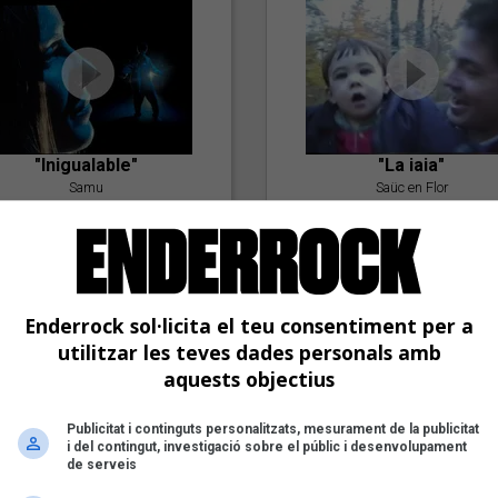
"Inigualable"
"La iaia"
Samu
Saüc en Flor
Enderrock sol·licita el teu consentiment per a
utilitzar les teves dades personals amb
aquests objectius
"Postlude To A Kiss"
Publicitat i continguts personalitzats, mesurament de la publicitat
i del contingut, investigació sobre el públic i desenvolupament
Goran Levi
de serveis
"Amb tu"
Nöctambuls