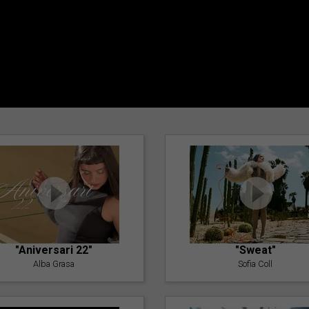
"Aniversari 22"
"Sweat"
Alba Grasa
Sofia Coll