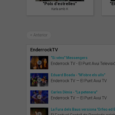
"Pols d'estrelles"
"E
Karla amb K
< Anterior
EnderrockTV
"Si véns" Messengers
Enderrock TV - El Punt Avui Televisi
Eduard Boada - "M'obre els ulls"
Enderrock TV — El Punt Avui TV
Carles Dènia - "La petenera"
Enderrock TV — El Punt Avui TV
La Fura dels Baus versiona 'Orfeo ed 