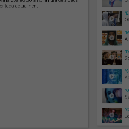
bra la 25a edició amb la Fura dels Baus
Jo
sentada actualment
"E
O
"M
A
"D
S
"S
A
"Q
S
"C
L