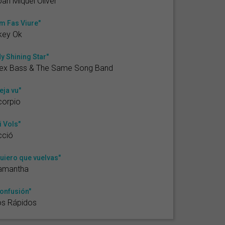
an Miquel Oliver
m Fas Viure"
key Ok
y Shining Star"
lex Bass & The Same Song Band
eja vu"
corpio
i Vols"
cció
uiero que vuelvas"
amantha
onfusión"
os Rápidos