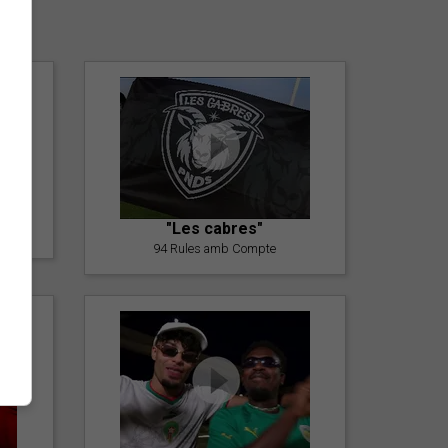
er
"Les cabres"
94 Rules amb Compte