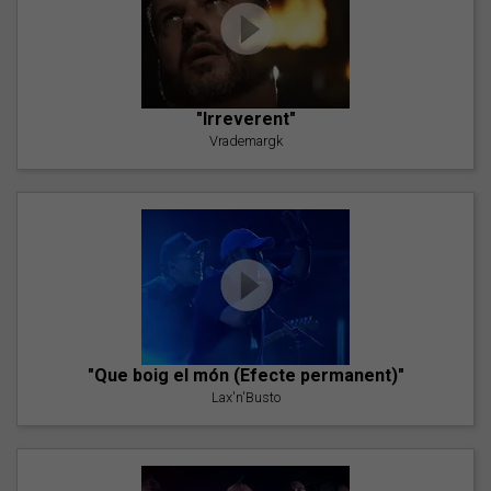
"Irreverent"
Vrademargk
"Que boig el món (Efecte permanent)"
Lax'n'Busto