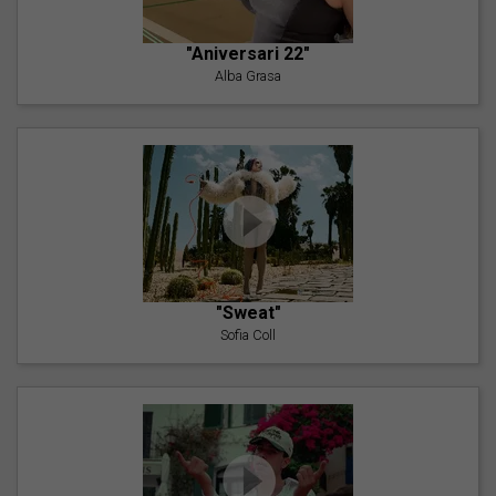
"Aniversari 22"
Alba Grasa
"Sweat"
Sofia Coll