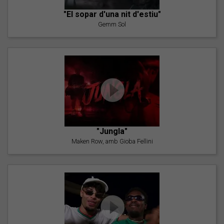
"El sopar d'una nit d'estiu"
Gemm Sol
"Jungla"
Maken Row, amb Gioba Fellini