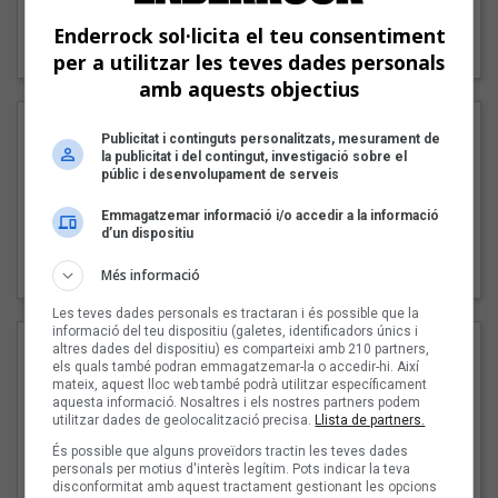
"Lo bueno y lo malo"
Enderrock sol·licita el teu consentiment
Carmen y María
per a utilitzar les teves dades personals
amb aquests objectius
Publicitat i continguts personalitzats, mesurament de
la publicitat i del contingut, investigació sobre el
públic i desenvolupament de serveis
Emmagatzemar informació i/o accedir a la informació
d’un dispositiu
"Posidònia"
Pep Álvarez amb Joan Muntaner (Xanguito)
Més informació
Les teves dades personals es tractaran i és possible que la
informació del teu dispositiu (galetes, identificadors únics i
altres dades del dispositiu) es comparteixi amb 210 partners,
els quals també podran emmagatzemar-la o accedir-hi. Així
mateix, aquest lloc web també podrà utilitzar específicament
aquesta informació. Nosaltres i els nostres partners podem
utilitzar dades de geolocalització precisa.
Llista de partners.
És possible que alguns proveïdors tractin les teves dades
personals per motius d'interès legítim. Pots indicar la teva
disconformitat amb aquest tractament gestionant les opcions