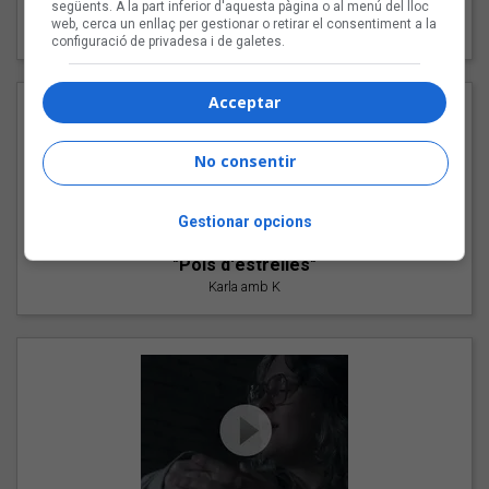
"Les cabres"
següents. A la part inferior d'aquesta pàgina o al menú del lloc
web, cerca un enllaç per gestionar o retirar el consentiment a la
94 Rules amb Compte
configuració de privadesa i de galetes.
Acceptar
No consentir
Gestionar opcions
"Pols d'estrelles"
Karla amb K