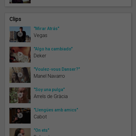
Clips
"Mirar Atrás"
Vegas
"Algo ha cambiado"
Deker
"Voulez-vous Danser?"
Manel Navarro
"Soy una pulga"
Arrels de Gràcia
"Llengües amb amics"
Cabot
"On ets"