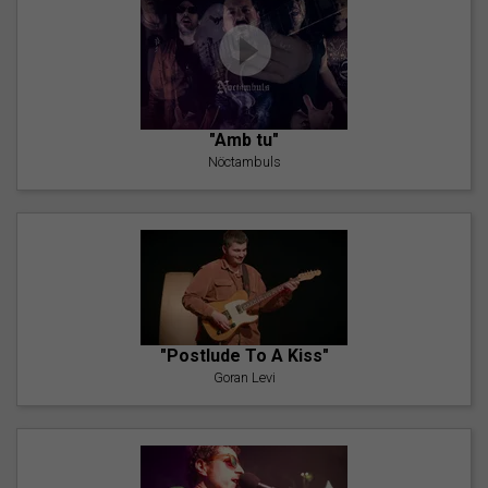
"Amb tu"
Nöctambuls
"Postlude To A Kiss"
Goran Levi