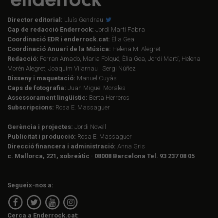
Director editorial:
Lluís Gendrau
Cap de redacció Enderrock:
Jordi Martí Fabra
Coordinació EDR i enderrock.cat:
Èlia Gea
Coordinació Anuari de la Música:
Helena M. Alegret
Redacció:
Ferran Amado, Maria Folqué, Èlia Gea, Jordi Martí, Helena
Morén Alegret, Joaquim Vilarnau i Sergi Núñez
Disseny i maquetació:
Manuel Cuyàs
Caps de fotografia:
Juan Miguel Morales
Assessorament lingüístic:
Berta Herreros
Subscripcions:
Rosa E. Massaguer
Gerència i projectes:
Jordi Novell
Publicitat i producció:
Rosa E. Massaguer
Direcció financera i administració:
Anna Gris
c. Mallorca, 221, sobreàtic · 08008 Barcelona Tel. 93 237 08 05
Segueix-nos a:
Cerca a Enderrock.cat: