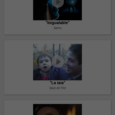
"Inigualable"
Samu
"La iaia"
Saüc en Flor