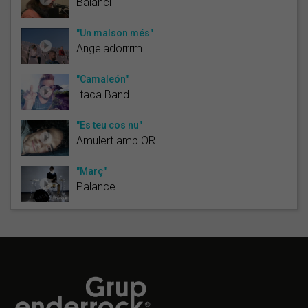
Balancí
"Un malson més"
Angeladorrrm
"Camaleón"
Itaca Band
"Es teu cos nu"
Amulert amb OR
"Març"
Palance