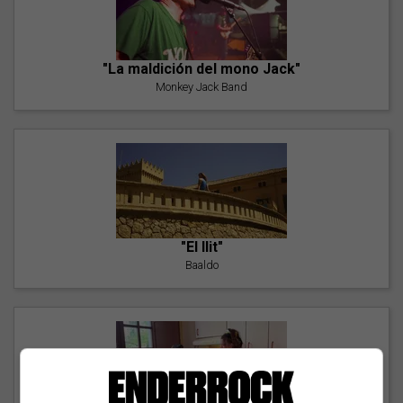
"La maldición del mono Jack"
Monkey Jack Band
"El llit"
Baaldo