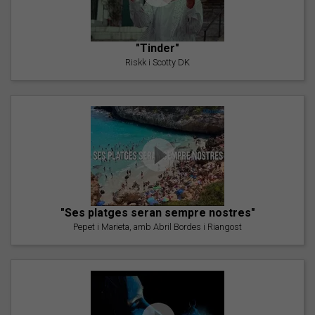
"Tinder"
Riskk i Scotty DK
"Ses platges seran sempre nostres"
Pepet i Marieta, amb Abril Bordes i Riangost