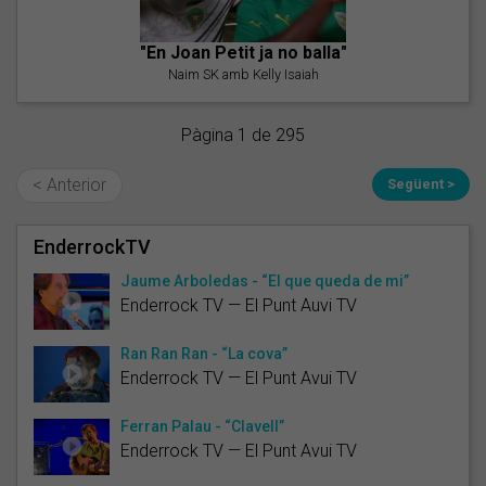
"En Joan Petit ja no balla"
Naim SK amb Kelly Isaiah
Pàgina 1 de 295
< Anterior
Següent >
EnderrockTV
Jaume Arboledas - “El que queda de mi”
Enderrock TV — El Punt Auvi TV
Ran Ran Ran - “La cova”
Enderrock TV — El Punt Avui TV
Ferran Palau - “Clavell”
Enderrock TV — El Punt Avui TV