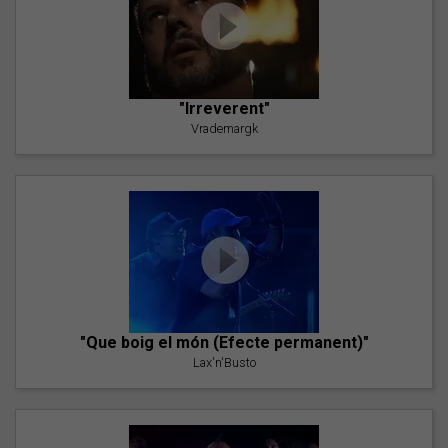
"Irreverent"
Vrademargk
"Que boig el món (Efecte permanent)"
Lax'n'Busto