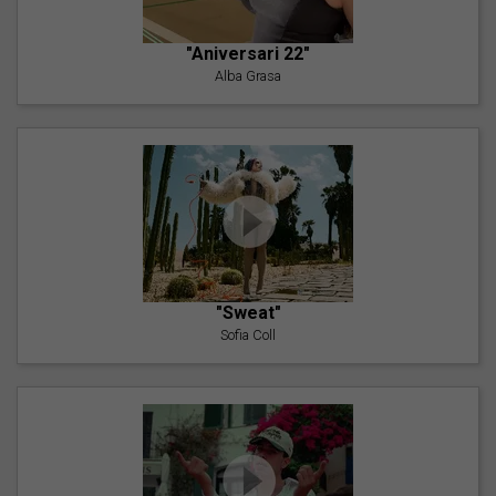
"Aniversari 22"
Alba Grasa
"Sweat"
Sofia Coll