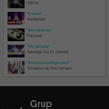
Still Inc
"El necio"
Inadaptats
"Burn America"
Pacosan
"Flor de fusta"
Salvatge Cor Ft. Ginestà
"Piccolíssima Migjornera"
Sonadors de Son Camaró