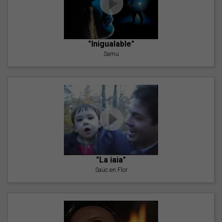
"Inigualable"
Samu
"La iaia"
Saüc en Flor