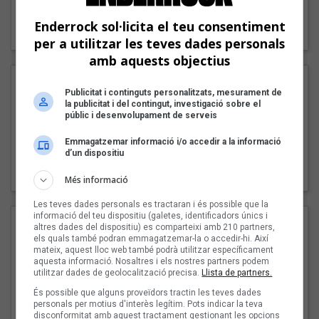
"Lo bueno y lo malo"
Enderrock sol·licita el teu consentiment
Carmen y María
per a utilitzar les teves dades personals
amb aquests objectius
Publicitat i continguts personalitzats, mesurament de
la publicitat i del contingut, investigació sobre el
públic i desenvolupament de serveis
Emmagatzemar informació i/o accedir a la informació
d’un dispositiu
"Posidònia"
Pep Álvarez amb Joan Muntaner (Xanguito)
Més informació
Les teves dades personals es tractaran i és possible que la
informació del teu dispositiu (galetes, identificadors únics i
altres dades del dispositiu) es comparteixi amb 210 partners,
els quals també podran emmagatzemar-la o accedir-hi. Així
mateix, aquest lloc web també podrà utilitzar específicament
aquesta informació. Nosaltres i els nostres partners podem
utilitzar dades de geolocalització precisa.
Llista de partners.
És possible que alguns proveïdors tractin les teves dades
personals per motius d'interès legítim. Pots indicar la teva
disconformitat amb aquest tractament gestionant les opcions