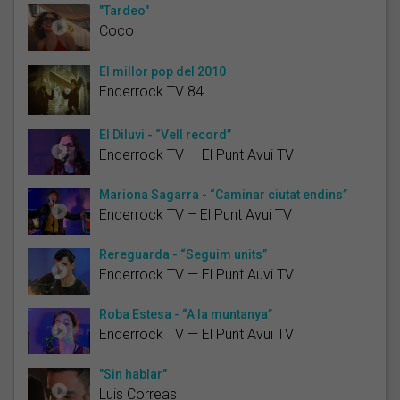
"Tardeo"
Coco
El millor pop del 2010
Enderrock TV 84
El Diluvi - “Vell record”
Enderrock TV — El Punt Avui TV
Mariona Sagarra - “Caminar ciutat endins”
Enderrock TV – El Punt Avui TV
Rereguarda - “Seguim units”
Enderrock TV — El Punt Auvi TV
Roba Estesa - “A la muntanya”
Enderrock TV — El Punt Avui TV
"Sin hablar"
Luis Correas