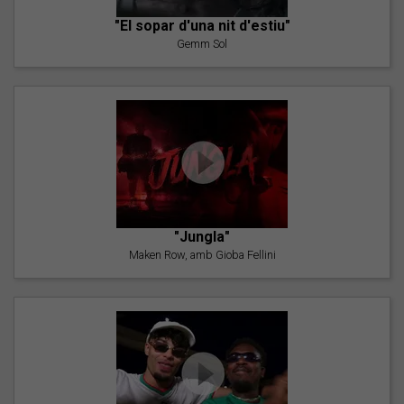
"El sopar d'una nit d'estiu"
Gemm Sol
"Jungla"
Maken Row, amb Gioba Fellini