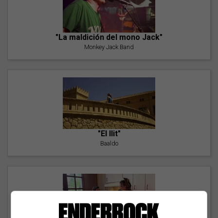
"La maldición del mono Jack"
Monkey Jack Band
"El llit"
Baaldo