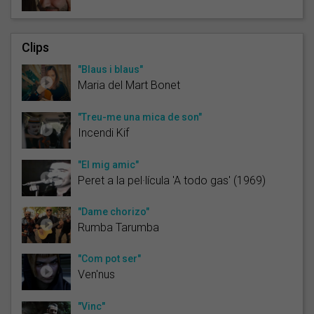
Clips
"Blaus i blaus"
Maria del Mart Bonet
"Treu-me una mica de son"
Incendi Kif
"El mig amic"
Peret a la pel·lícula 'A todo gas' (1969)
"Dame chorizo"
Rumba Tarumba
"Com pot ser"
Ven'nus
"Vinc"