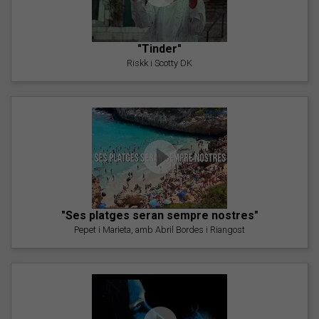
"Tinder"
Riskk i Scotty DK
"Ses platges seran sempre nostres"
Pepet i Marieta, amb Abril Bordes i Riangost