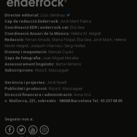
Director editorial:
Lluís Gendrau
Cap de redacció Enderrock:
Jordi Martí Fabra
Coordinació EDR i enderrock.cat:
Èlia Gea
Coordinació Anuari de la Música:
Helena M. Alegret
Redacció:
Ferran Amado, Maria Folqué, Èlia Gea, Jordi Martí, Helena
Morén Alegret, Joaquim Vilarnau i Sergi Núñez
Disseny i maquetació:
Manuel Cuyàs
Caps de fotografia:
Juan Miguel Morales
Assessorament lingüístic:
Berta Herreros
Subscripcions:
Rosa E. Massaguer
Gerència i projectes:
Jordi Novell
Publicitat i producció:
Rosa E. Massaguer
Direcció financera i administració:
Anna Gris
c. Mallorca, 221, sobreàtic · 08008 Barcelona Tel. 93 237 08 05
Segueix-nos a: