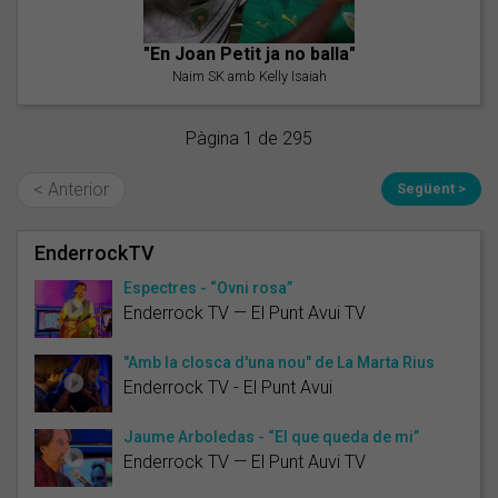
"En Joan Petit ja no balla"
Naim SK amb Kelly Isaiah
Pàgina 1 de 295
< Anterior
Següent >
EnderrockTV
Espectres - “Ovni rosa”
Enderrock TV — El Punt Avui TV
"Amb la closca d'una nou" de La Marta Rius
Enderrock TV - El Punt Avui
Jaume Arboledas - “El que queda de mi”
Enderrock TV — El Punt Auvi TV