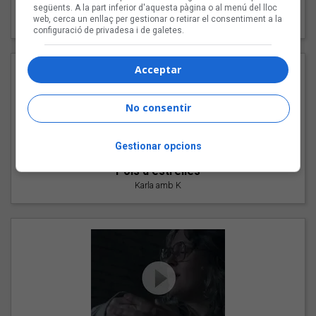
"Les cabres"
següents. A la part inferior d'aquesta pàgina o al menú del lloc
web, cerca un enllaç per gestionar o retirar el consentiment a la
94 Rules amb Compte
configuració de privadesa i de galetes.
Acceptar
No consentir
Gestionar opcions
"Pols d'estrelles"
Karla amb K