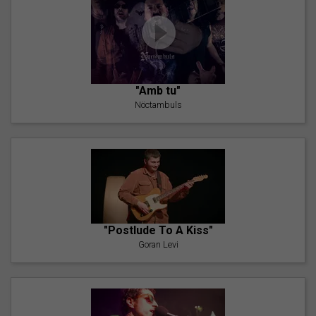
"Amb tu"
Nöctambuls
"Postlude To A Kiss"
Goran Levi