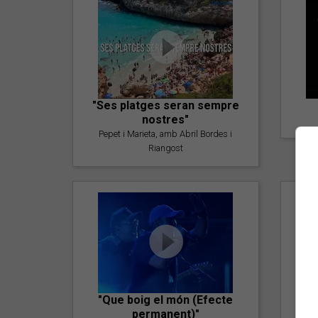
"Ses platges seran sempre
nostres"
Pepet i Marieta, amb Abril Bordes i
Riangost
"Que boig el món (Efecte
permanent)"