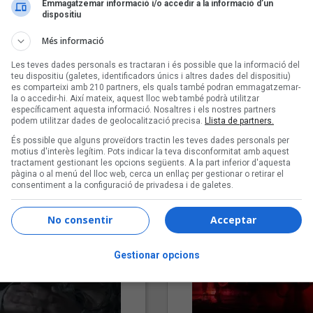
Emmagatzemar informació i/o accedir a la informació d’un
dispositiu
Més informació
Les teves dades personals es tractaran i és possible que la informació del
teu dispositiu (galetes, identificadors únics i altres dades del dispositiu)
es comparteixi amb 210 partners, els quals també podran emmagatzemar-
la o accedir-hi. Així mateix, aquest lloc web també podrà utilitzar
específicament aquesta informació. Nosaltres i els nostres partners
podem utilitzar dades de geolocalització precisa.
Llista de partners.
"Lo bueno y lo malo"
"Posidònia"
És possible que alguns proveïdors tractin les teves dades personals per
Carmen y María
Pep Álvarez amb Joan Muntan
motius d'interès legítim. Pots indicar la teva disconformitat amb aquest
(Xanguito)
tractament gestionant les opcions següents. A la part inferior d'aquesta
pàgina o al menú del lloc web, cerca un enllaç per gestionar o retirar el
consentiment a la configuració de privadesa i de galetes.
No consentir
Acceptar
Gestionar opcions