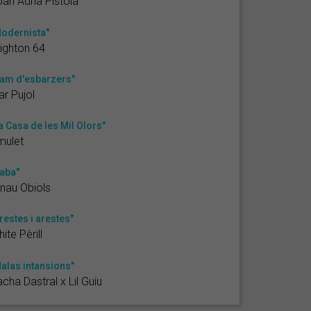
an Adrià Pistola
odernista"
ighton 64
am d'esbarzers"
r Pujol
a Casa de les Mil Olors"
mulet
aba"
nau Obiols
restes i arestes"
ite Pèrill
alas intansions"
cha Dastral x Lil Guiu