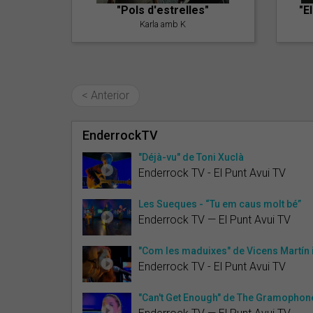
"Pols d'estrelles"
"E
Karla amb K
< Anterior
EnderrockTV
"Déjà-vu" de Toni Xuclà
Enderrock TV - El Punt Avui TV
Les Sueques - “Tu em caus molt bé”
Enderrock TV — El Punt Avui TV
"Com les maduixes" de Vicens Martín
Enderrock TV - El Punt Avui TV
"Can't Get Enough" de The Gramophone