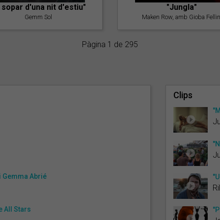
l sopar d'una nit d'estiu"
"Jungla"
Gemm Sol
Maken Row, amb Gioba Fellin
Pàgina 1 de 295
Clips
"M
Ju
"N
Ju
 i Gemma Abrié
"U
Ri
 All Stars
"P