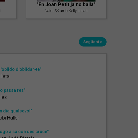
"En Joan Petit ja no balla"
i
Naim SK amb Kelly Isaiah
Següent >
'oblido d'oblidar-te"
lieta
o passa res"
les
n dia qualsevol"
bbi Haller
ogo a sa coa des cruce"