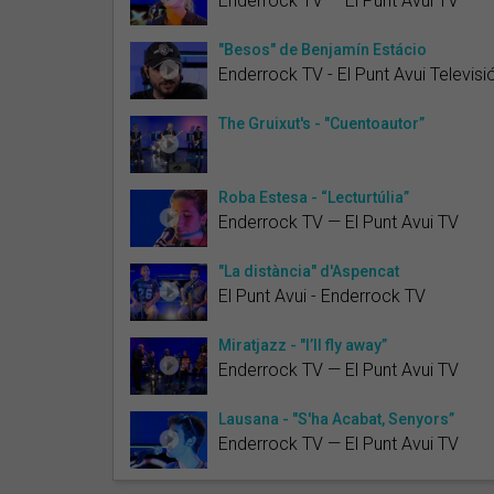
Enderrock TV — El Punt Avui TV
"Besos" de Benjamín Estácio
Enderrock TV - El Punt Avui Televisi
The Gruixut's - "Cuentoautor”
Roba Estesa - “Lecturtúlia”
Enderrock TV — El Punt Avui TV
"La distància" d'Aspencat
El Punt Avui - Enderrock TV
Miratjazz - "I’ll fly away”
Enderrock TV — El Punt Avui TV
Lausana - "S'ha Acabat, Senyors”
Enderrock TV — El Punt Avui TV