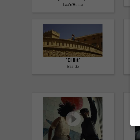
Lax'n'Busto
"El llit"
Baaldo