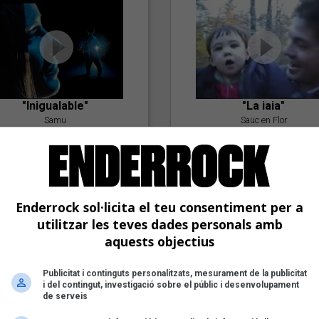
"Inigualable"
"La iaia"
Samu
Saüc en Flor
Enderrock sol·licita el teu consentiment per a
utilitzar les teves dades personals amb
aquests objectius
Publicitat i continguts personalitzats, mesurament de la publicitat
"Postlude To A Kiss"
i del contingut, investigació sobre el públic i desenvolupament
Goran Levi
de serveis
"Amb tu"
Nöctambuls