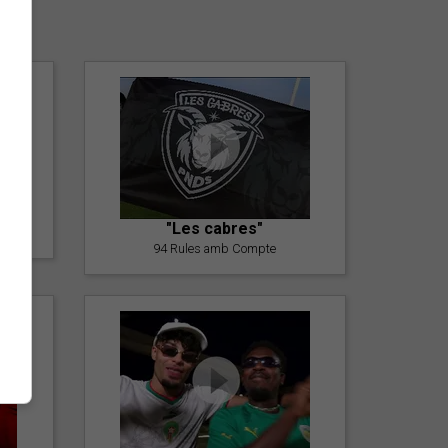
er
"Les cabres"
94 Rules amb Compte