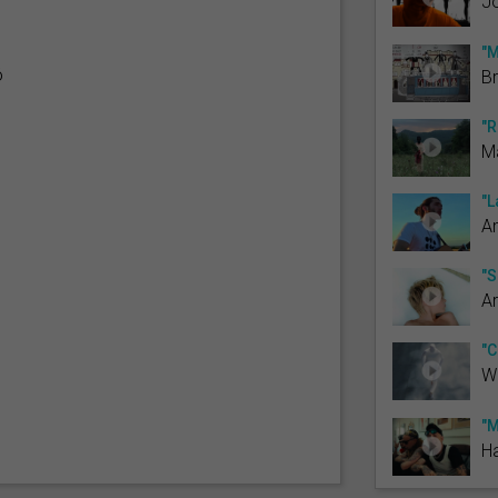
Jo
"M
ó
Br
"R
Ma
"L
A
"S
Ar
"C
Wh
"M
Ha