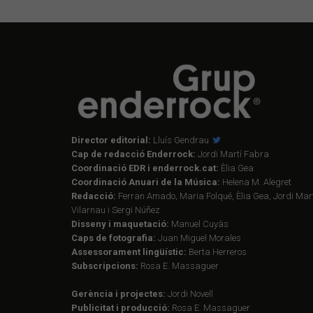
Director editorial:
Lluís Gendrau
Cap de redacció Enderrock:
Jordi Martí Fabra
Coordinació EDR i enderrock.cat:
Èlia Gea
Coordinació Anuari de la Música:
Helena M. Alegret
Redacció:
Ferran Amado, Maria Folqué, Èlia Gea, Jordi Mart
Vilarnau i Sergi Núñez
Disseny i maquetació:
Manuel Cuyàs
Caps de fotografia:
Juan Miguel Morales
Assessorament lingüístic:
Berta Herreros
Subscripcions:
Rosa E. Massaguer
Gerència i projectes:
Jordi Novell
Publicitat i producció:
Rosa E. Massaguer