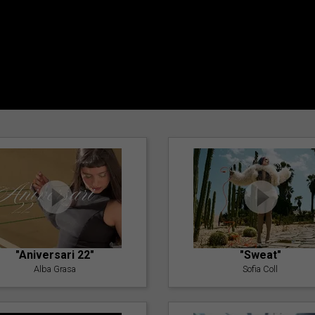
"Aniversari 22"
"Sweat"
Alba Grasa
Sofia Coll