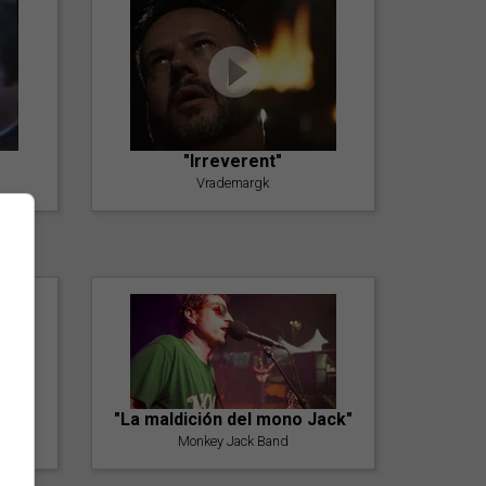
"Irreverent"
Vrademargk
"La maldición del mono Jack"
Monkey Jack Band