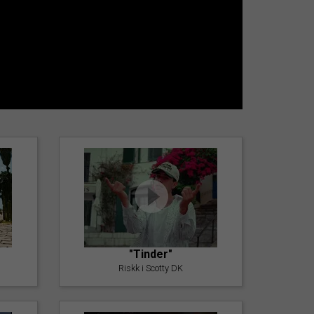
"Tinder"
Riskk i Scotty DK