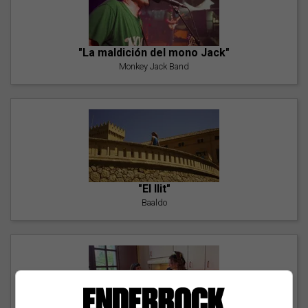
"La maldición del mono Jack"
Monkey Jack Band
"El llit"
Baaldo