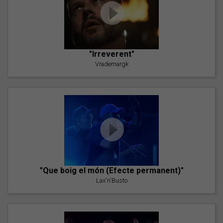
"Irreverent"
Vrademargk
"Que boig el món (Efecte permanent)"
Lax'n'Busto