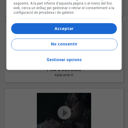
"Les cabres"
següents. A la part inferior d'aquesta pàgina o al menú del lloc
94 Rules amb Compte
web, cerca un enllaç per gestionar o retirar el consentiment a la
configuració de privadesa i de galetes.
Acceptar
No consentir
Gestionar opcions
"Pols d'estrelles"
Karla amb K