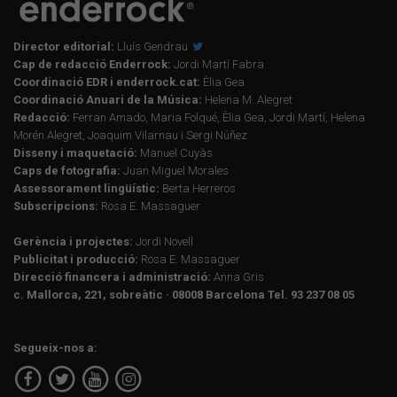
Director editorial:
Lluís Gendrau
Cap de redacció Enderrock:
Jordi Martí Fabra
Coordinació EDR i enderrock.cat:
Èlia Gea
Coordinació Anuari de la Música:
Helena M. Alegret
Redacció:
Ferran Amado, Maria Folqué, Èlia Gea, Jordi Martí, Helena
Morén Alegret, Joaquim Vilarnau i Sergi Núñez
Disseny i maquetació:
Manuel Cuyàs
Caps de fotografia:
Juan Miguel Morales
Assessorament lingüístic:
Berta Herreros
Subscripcions:
Rosa E. Massaguer
Gerència i projectes:
Jordi Novell
Publicitat i producció:
Rosa E. Massaguer
Direcció financera i administració:
Anna Gris
c. Mallorca, 221, sobreàtic · 08008 Barcelona Tel. 93 237 08 05
Segueix-nos a: