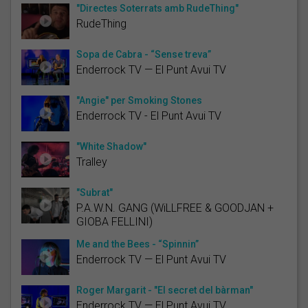
"Directes Soterrats amb RudeThing"
RudeThing
Sopa de Cabra - “Sense treva”
Enderrock TV — El Punt Avui TV
"Angie" per Smoking Stones
Enderrock TV - El Punt Avui TV
"White Shadow"
Tralley
"Subrat"
P.A.W.N. GANG (WiLLFREE & GOODJAN +
GIOBA FELLINI)
Me and the Bees - “Spinnin”
Enderrock TV — El Punt Avui TV
Roger Margarit - "El secret del bàrman"
Enderrock TV — El Punt Avui TV