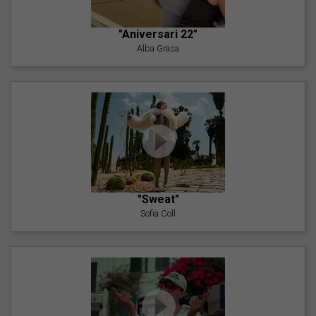
"Aniversari 22"
Alba Grasa
"Sweat"
Sofia Coll