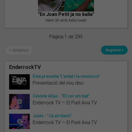
"En Joan Petit ja no balla"
Naim SK amb Kelly Isaiah
Pàgina 1 de 295
< Anterior
Següent >
EnderrockTV
Eina presenta 'L'estat i la revolució'
Presentació del nou disc
Celeste Alías - “El cor em bat”
Enderrock TV — El Punt Avui TV
Jules - "Ja arribem"
Enderrock TV — El Punt Avui TV