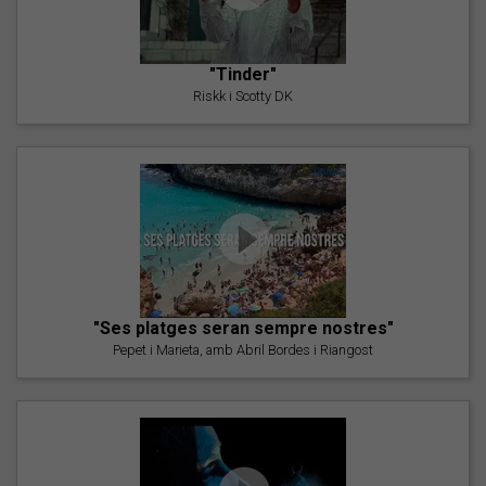
"Tinder"
Riskk i Scotty DK
"Ses platges seran sempre nostres"
Pepet i Marieta, amb Abril Bordes i Riangost