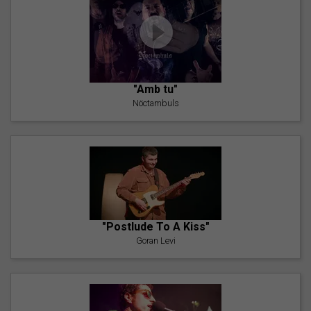
"Amb tu"
Nöctambuls
"Postlude To A Kiss"
Goran Levi