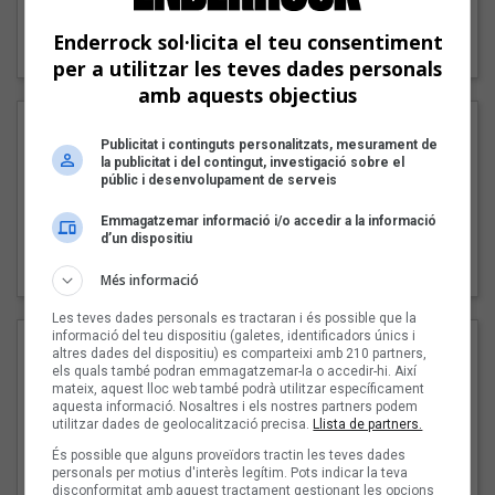
"Lo bueno y lo malo"
Enderrock sol·licita el teu consentiment
Carmen y María
per a utilitzar les teves dades personals
amb aquests objectius
Publicitat i continguts personalitzats, mesurament de
la publicitat i del contingut, investigació sobre el
públic i desenvolupament de serveis
Emmagatzemar informació i/o accedir a la informació
d’un dispositiu
"Posidònia"
Pep Álvarez amb Joan Muntaner (Xanguito)
Més informació
Les teves dades personals es tractaran i és possible que la
informació del teu dispositiu (galetes, identificadors únics i
altres dades del dispositiu) es comparteixi amb 210 partners,
els quals també podran emmagatzemar-la o accedir-hi. Així
mateix, aquest lloc web també podrà utilitzar específicament
aquesta informació. Nosaltres i els nostres partners podem
utilitzar dades de geolocalització precisa.
Llista de partners.
És possible que alguns proveïdors tractin les teves dades
personals per motius d'interès legítim. Pots indicar la teva
disconformitat amb aquest tractament gestionant les opcions