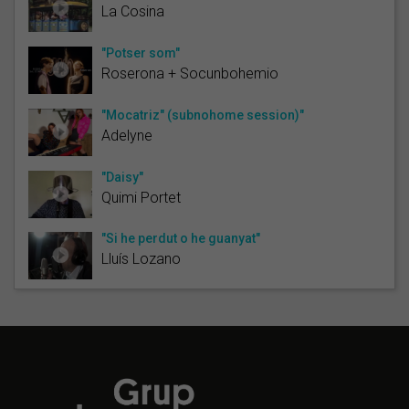
La Cosina
"Potser som"
Roserona + Socunbohemio
"Mocatriz" (subnohome session)"
Adelyne
"Daisy"
Quimi Portet
"Si he perdut o he guanyat"
Lluís Lozano