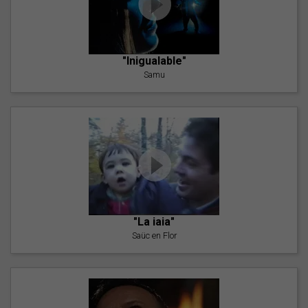
"Inigualable"
Samu
"La iaia"
Saüc en Flor