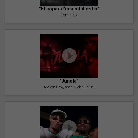
"El sopar d'una nit d'estiu"
Gemm Sol
"Jungla"
Maken Row, amb Gioba Fellini