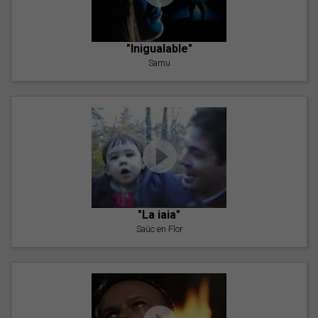
"Inigualable"
Samu
"La iaia"
Saüc en Flor