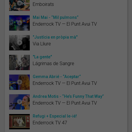
Emboirats
Mai Mai - “Mil pulmons”
Enderrock TV — El Punt Avui TV
"Justícia en pròpia mà"
Via Lliure
"La gente"
Lágrimas de Sangre
Gemma Abrié - “Aceptar”
Enderrock TV — El Punt Avui TV
Andrea Motis - “He’s Funny That Way”
Enderrock TV — El Punt Avui TV
Refugi + Especial Ie-ié!
Enderrock TV 47