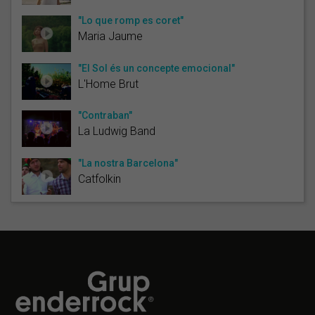
"Lo que romp es coret"
Maria Jaume
"El Sol és un concepte emocional"
L'Home Brut
"Contraban"
La Ludwig Band
"La nostra Barcelona"
Catfolkin