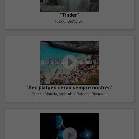
"Tinder"
Riskk i Scotty DK
"Ses platges seran sempre nostres"
Pepet i Marieta, amb Abril Bordes i Riangost