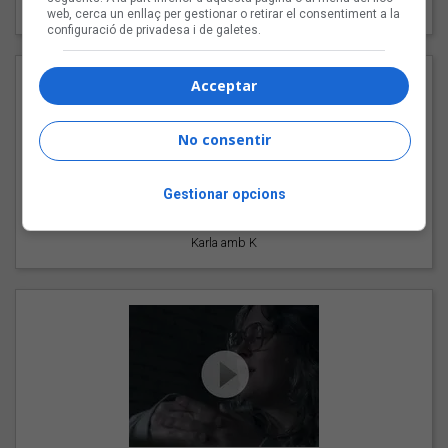
94 Rules amb Compte
web, cerca un enllaç per gestionar o retirar el consentiment a la
configuració de privadesa i de galetes.
Acceptar
No consentir
Gestionar opcions
"Pols d'estrelles"
Karla amb K