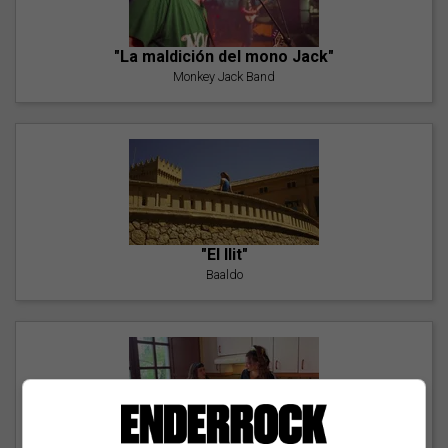
"La maldición del mono Jack"
Monkey Jack Band
"El llit"
Baaldo