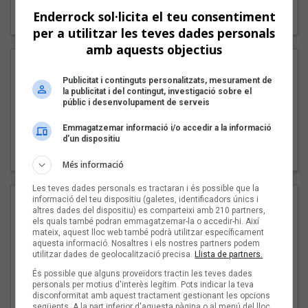
"Lo bueno y lo malo"
Enderrock sol·licita el teu consentiment
Carmen y María
per a utilitzar les teves dades personals
amb aquests objectius
Publicitat i continguts personalitzats, mesurament de
la publicitat i del contingut, investigació sobre el
públic i desenvolupament de serveis
Emmagatzemar informació i/o accedir a la informació
"Posidònia"
d’un dispositiu
Pep Álvarez amb Joan Muntaner (Xanguito)
Més informació
Les teves dades personals es tractaran i és possible que la
informació del teu dispositiu (galetes, identificadors únics i
altres dades del dispositiu) es comparteixi amb 210 partners,
els quals també podran emmagatzemar-la o accedir-hi. Així
mateix, aquest lloc web també podrà utilitzar específicament
aquesta informació. Nosaltres i els nostres partners podem
utilitzar dades de geolocalització precisa.
Llista de partners.
És possible que alguns proveïdors tractin les teves dades
personals per motius d'interès legítim. Pots indicar la teva
disconformitat amb aquest tractament gestionant les opcions
"Les cabres"
següents. A la part inferior d'aquesta pàgina o al menú del lloc