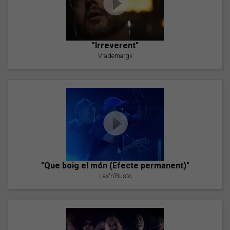
"Irreverent"
Vrademargk
"Que boig el món (Efecte permanent)"
Lax'n'Busto