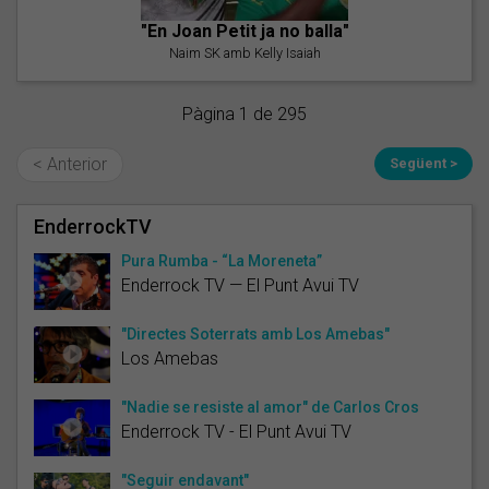
"En Joan Petit ja no balla"
Naim SK amb Kelly Isaiah
Pàgina 1 de 295
< Anterior
Següent >
EnderrockTV
Pura Rumba - “La Moreneta”
Enderrock TV — El Punt Avui TV
"Directes Soterrats amb Los Amebas"
Los Amebas
"Nadie se resiste al amor" de Carlos Cros
Enderrock TV - El Punt Avui TV
"Seguir endavant"