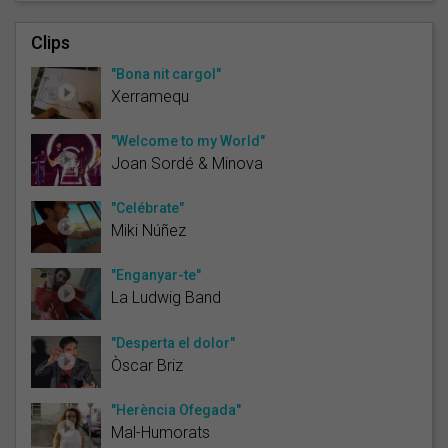
Clips
"Bona nit cargol"
Xerramequ
"Welcome to my World"
Joan Sordé & Minova
"Celébrate"
Miki Núñez
"Enganyar-te"
La Ludwig Band
"Desperta el dolor"
Òscar Briz
"Herència Ofegada"
Mal-Humorats