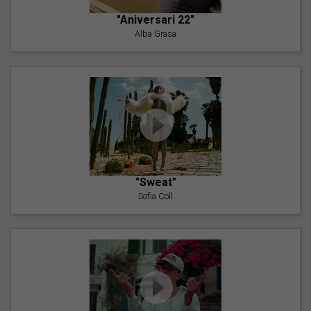
"Aniversari 22"
Alba Grasa
"Sweat"
Sofia Coll