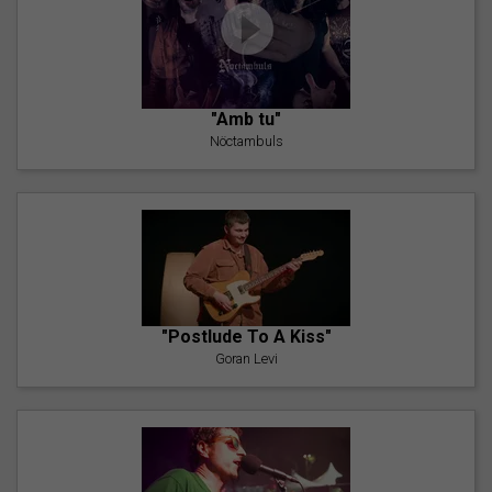
"Amb tu"
Nöctambuls
"Postlude To A Kiss"
Goran Levi