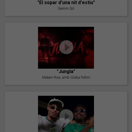
"El sopar d'una nit d'estiu"
Gemm Sol
"Jungla"
Maken Row, amb Gioba Fellini