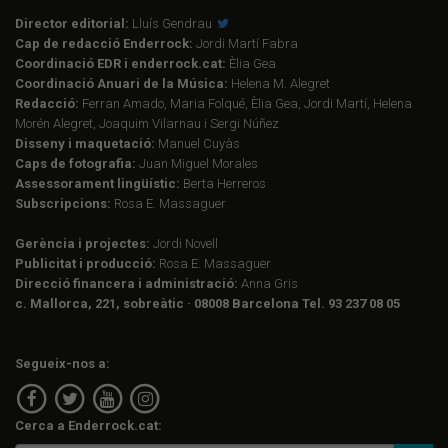
Director editorial:
Lluís Gendrau
Cap de redacció Enderrock:
Jordi Martí Fabra
Coordinació EDR i enderrock.cat:
Èlia Gea
Coordinació Anuari de la Música:
Helena M. Alegret
Redacció:
Ferran Amado, Maria Folqué, Èlia Gea, Jordi Martí, Helena
Morén Alegret, Joaquim Vilarnau i Sergi Núñez
Disseny i maquetació:
Manuel Cuyàs
Caps de fotografia:
Juan Miguel Morales
Assessorament lingüístic:
Berta Herreros
Subscripcions:
Rosa E. Massaguer
Gerència i projectes:
Jordi Novell
Publicitat i producció:
Rosa E. Massaguer
Direcció financera i administració:
Anna Gris
c. Mallorca, 221, sobreàtic · 08008 Barcelona Tel. 93 237 08 05
Segueix-nos a:
Cerca a Enderrock.cat: