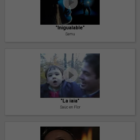
"Inigualable"
Samu
"La iaia"
Saüc en Flor