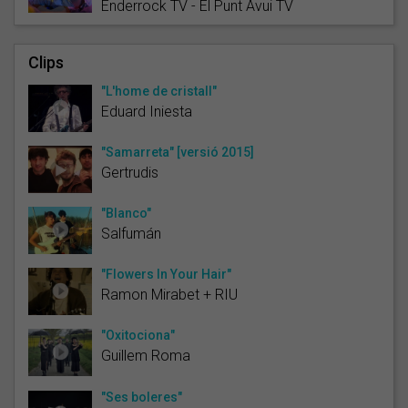
Enderrock TV - El Punt Avui TV
Clips
"L'home de cristall"
Eduard Iniesta
"Samarreta" [versió 2015]
Gertrudis
"Blanco"
Salfumán
"Flowers In Your Hair"
Ramon Mirabet + RIU
"Oxitociona"
Guillem Roma
"Ses boleres"