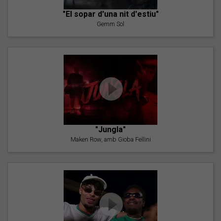
"El sopar d'una nit d'estiu"
Gemm Sol
"Jungla"
Maken Row, amb Gioba Fellini