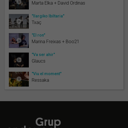
Marta Elka + David Ordinas
"Ilargiko Ibiltaria"
Txaç
"El ron"
Marina Freixas + Boo21
"Va ser ahir"
Glaucs
"Viu el moment"
Ressaka