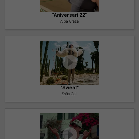
"Aniversari 22"
Alba Grasa
"Sweat"
Sofia Coll