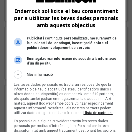
"Lo bueno y lo malo"
Enderrock sol·licita el teu consentiment
Carmen y María
per a utilitzar les teves dades personals
amb aquests objectius
Publicitat i continguts personalitzats, mesurament de
la publicitat i del contingut, investigació sobre el
públic i desenvolupament de serveis
Emmagatzemar informació i/o accedir a la informació
d’un dispositiu
"Posidònia"
Pep Álvarez amb Joan Muntaner (Xanguito)
Més informació
Les teves dades personals es tractaran i és possible que la
informació del teu dispositiu (galetes, identificadors únics i
altres dades del dispositiu) es comparteixi amb 210 partners,
els quals també podran emmagatzemar-la o accedir-hi. Així
mateix, aquest lloc web també podrà utilitzar específicament
aquesta informació. Nosaltres i els nostres partners podem
utilitzar dades de geolocalització precisa.
Llista de partners.
És possible que alguns proveïdors tractin les teves dades
personals per motius d'interès legítim. Pots indicar la teva
disconformitat amb aquest tractament gestionant les opcions