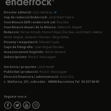
Director editorial:
Lluís Gendrau
Cap de redacció Enderrock:
Jordi Martí Fabra
Coordinació EDR i enderrock.cat:
Èlia Gea
Coordinació Anuari de la Música:
Helena M. Alegret
Redacció:
Ferran Amado, Maria Folqué, Èlia Gea, Jordi Martí, Helena
Morén Alegret, Joaquim Vilarnau i Sergi Núñez
Disseny i maquetació:
Manuel Cuyàs
Caps de fotografia:
Juan Miguel Morales
Assessorament lingüístic:
Berta Herreros
Subscripcions:
Rosa E. Massaguer
Gerència i projectes:
Jordi Novell
Publicitat i producció:
Rosa E. Massaguer
Direcció financera i administració:
Anna Gris
c. Mallorca, 221, sobreàtic · 08008 Barcelona Tel. 93 237 08 05
Segueix-nos a: