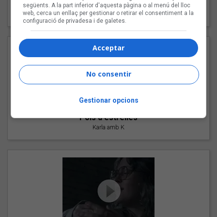
"Les cabres"
següents. A la part inferior d'aquesta pàgina o al menú del lloc
web, cerca un enllaç per gestionar o retirar el consentiment a la
94 Rules amb Compte
configuració de privadesa i de galetes.
Acceptar
No consentir
Gestionar opcions
"Pols d'estrelles"
Karla amb K