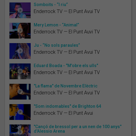
Somboits - “I riu”
Enderrock TV — El Punt Avui TV
Mery Lemon - “Animal”
Enderrock TV — El Punt Auvi TV
Ju - “No sols paraules”
Enderrock TV — El Punt Avui TV
Eduard Boada - "M'obre els ulls"
Enderrock TV — El Punt Avui TV
"La flama" de Novembre Elèctric
Enderrock TV — El Punt Avui TV
"Som indomables" de Brighton 64
Enderrock TV — El Punt Avui
"Cançó de bressol per a un nen de 100 anys"
d'Alessio Arena