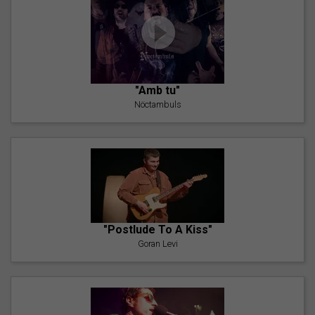
"Amb tu"
Nöctambuls
"Postlude To A Kiss"
Goran Levi