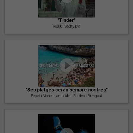
"Tinder"
Riskk i Scotty DK
"Ses platges seran sempre nostres"
Pepet i Marieta, amb Abril Bordes i Riangost