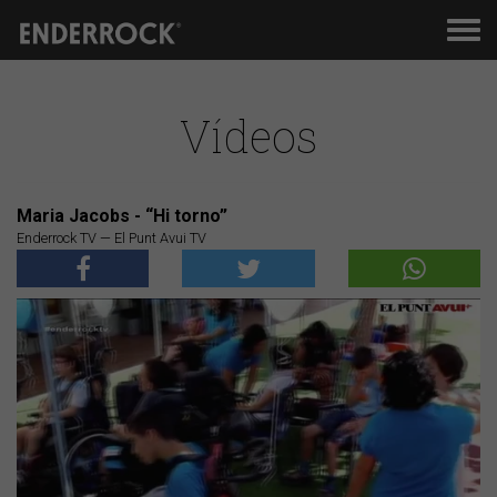
Men
de
nav
Vídeos
Maria Jacobs - “Hi torno”
Enderrock TV — El Punt Avui TV