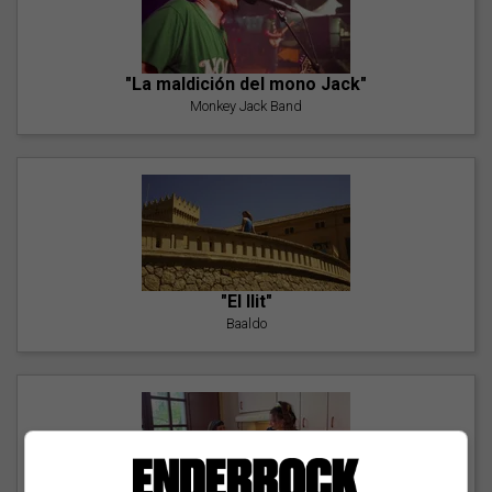
"La maldición del mono Jack"
Monkey Jack Band
"El llit"
Baaldo