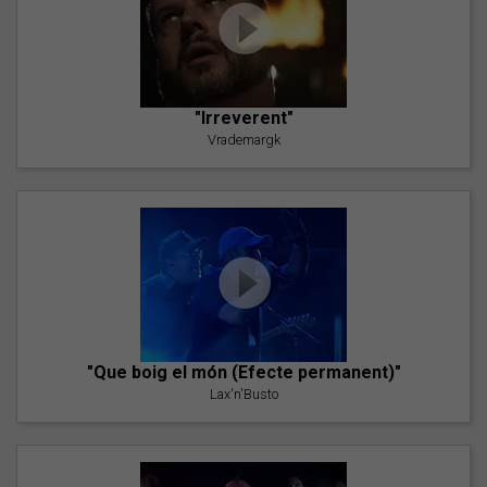
"Irreverent"
Vrademargk
"Que boig el món (Efecte permanent)"
Lax'n'Busto