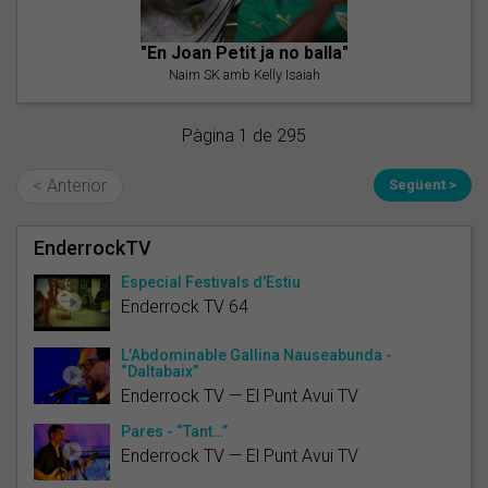
"En Joan Petit ja no balla"
Naim SK amb Kelly Isaiah
Pàgina 1 de 295
< Anterior
Següent >
EnderrockTV
Especial Festivals d'Estiu
Enderrock TV 64
L’Abdominable Gallina Nauseabunda -
“Daltabaix”
Enderrock TV — El Punt Avui TV
Pares - “Tant…”
Enderrock TV — El Punt Avui TV