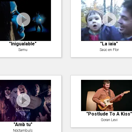
"Inigualable"
"La iaia"
Samu
Saüc en Flor
"Postlude To A Kiss"
Goran Levi
"Amb tu"
Nöctambuls