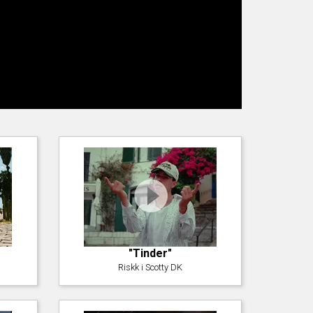
"Tinder"
Riskk i Scotty DK