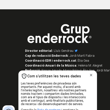
Director editorial:
Lluís Gendrau
Cap de redacció Enderrock:
Jordi Martí Fabra
Coordinació EDR i enderrock.cat:
Èlia Gea
Coordinació Anuari de la Música:
Helena M. Alegret
Redacció:
Ferran Amado, Maria Folqué, Èlia Gea, Jordi Mart
Vilarnau i Sergi Núñez
Disseny i maquetació:
Manuel Cuyàs
Caps de fotografia:
Juan Miguel Morales
Assessorament lingüístic:
Berta Herreros
Subscripcions:
Rosa E. Massaguer
Gerència i projectes:
Jordi Novell
Publicitat i producció:
Rosa E. Massaguer