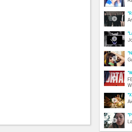
R
"R
An
"L
J
"N
G
"W
F
We
"X
Ai
"P
La