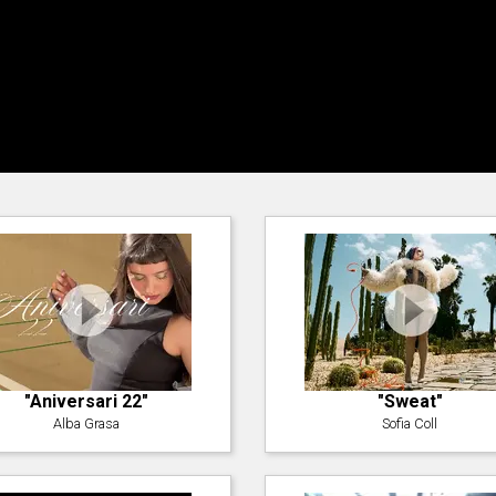
"Aniversari 22"
"Sweat"
Alba Grasa
Sofia Coll