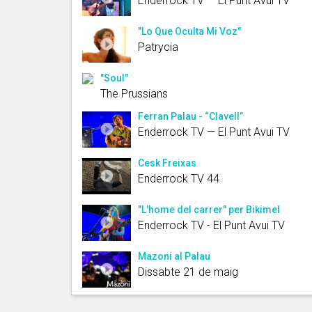
Enderrock TV — El Punt Avui TV
"Lo Que Oculta Mi Voz"
Patrycia
"Soul"
The Prussians
Ferran Palau - “Clavell”
Enderrock TV — El Punt Avui TV
Cesk Freixas
Enderrock TV 44
"L'home del carrer" per Bikimel
Enderrock TV - El Punt Avui TV
Mazoni al Palau
Dissabte 21 de maig