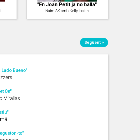
"En Joan Petit ja no balla"
i
Naim SK amb Kelly Isaiah
Següent >
l Lado Bueno"
zzers
et On"
c Mirallas
stiu"
_mä
egueton-to"