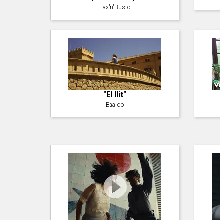
Lax'n'Busto
"El llit"
Baaldo