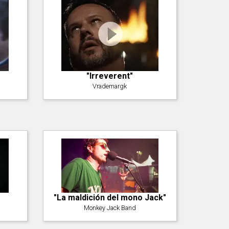
"Irreverent"
Vrademargk
"La maldición del mono Jack"
Monkey Jack Band