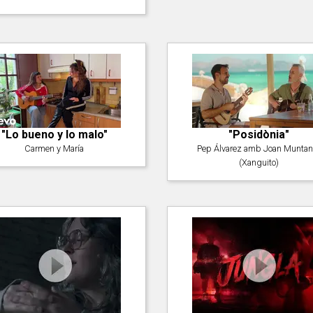
"Lo bueno y lo malo"
"Posidònia"
Carmen y María
Pep Álvarez amb Joan Muntan
(Xanguito)