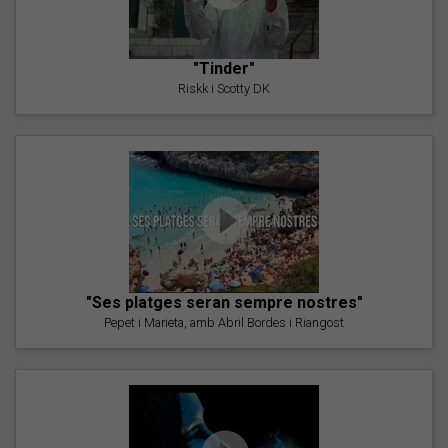
"Tinder"
Riskk i Scotty DK
"Ses platges seran sempre nostres"
Pepet i Marieta, amb Abril Bordes i Riangost