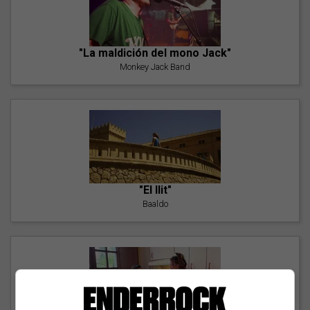
"La maldición del mono Jack"
Monkey Jack Band
"El llit"
Baaldo