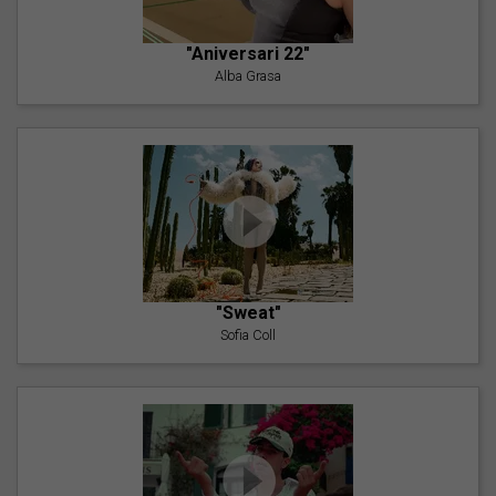
"Aniversari 22"
Alba Grasa
"Sweat"
Sofia Coll