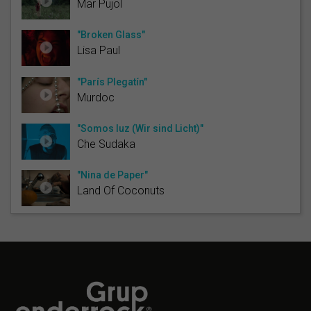
Mar Pujol
"Broken Glass"
Lisa Paul
"París Plegatín"
Murdoc
"Somos luz (Wir sind Licht)"
Che Sudaka
"Nina de Paper"
Land Of Coconuts