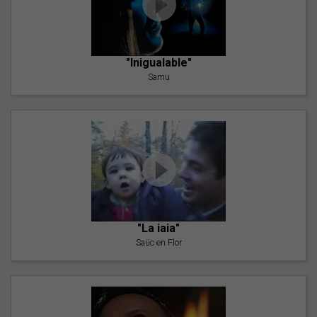
"Inigualable"
Samu
"La iaia"
Saüc en Flor