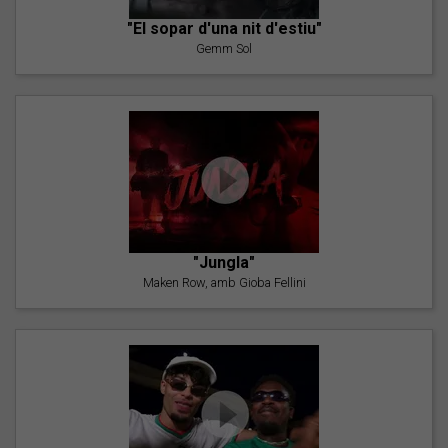
"El sopar d'una nit d'estiu"
Gemm Sol
"Jungla"
Maken Row, amb Gioba Fellini