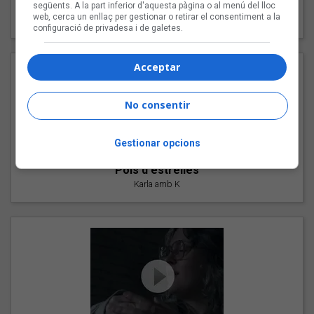
"Les cabres"
següents. A la part inferior d'aquesta pàgina o al menú del lloc
web, cerca un enllaç per gestionar o retirar el consentiment a la
94 Rules amb Compte
configuració de privadesa i de galetes.
Acceptar
No consentir
Gestionar opcions
"Pols d'estrelles"
Karla amb K