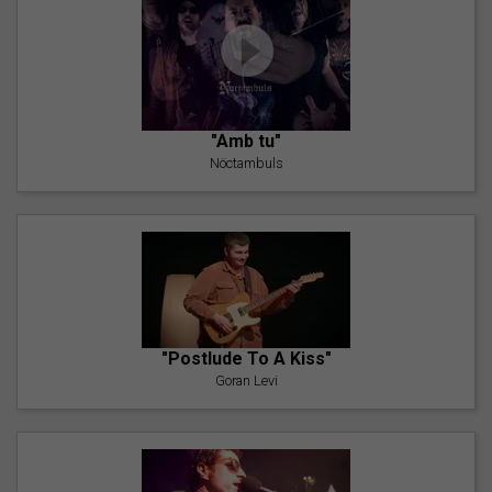
"Amb tu"
Nöctambuls
"Postlude To A Kiss"
Goran Levi