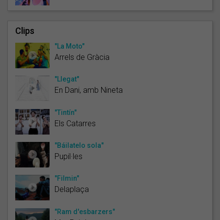
Clips
"La Moto"
Arrels de Gràcia
"Llegat"
En Dani, amb Nineta
"Tintín"
Els Catarres
"Báilatelo sola"
Pupil·les
"Filmin"
Delaplaça
"Ram d'esbarzers"