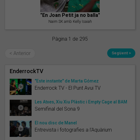
"En Joan Petit ja no balla"
Naim SK amb Kelly Isaiah
Pàgina 1 de 295
< Anterior
Següent >
EnderrockTV
"Este instante" de Marta Gómez
Enderrock TV - El Punt Avui TV
Les Atxes, Xiu Xiu Plàstic i Empty Cage al BAM
Semifinal del Sona 9
El nou disc de Manel
Entrevista i fotografies a l'Aquàrium