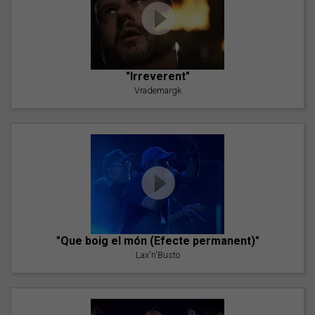
"Irreverent"
Vrademargk
"Que boig el món (Efecte permanent)"
Lax'n'Busto