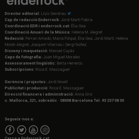
Director editorial:
Lluís Gendrau
Cap de redacció Enderrock:
Jordi Martí Fabra
Coordinació EDR i enderrock.cat:
Èlia Gea
Coordinació Anuari de la Música:
Helena M. Alegret
Redacció:
Ferran Amado, Maria Folqué, Èlia Gea, Jordi Martí, Helena
Morén Alegret, Joaquim Vilarnau i Sergi Núñez
Disseny i maquetació:
Manuel Cuyàs
Caps de fotografia:
Juan Miguel Morales
Assessorament lingüístic:
Berta Herreros
Subscripcions:
Rosa E. Massaguer
Gerència i projectes:
Jordi Novell
Publicitat i producció:
Rosa E. Massaguer
Direcció financera i administració:
Anna Gris
c. Mallorca, 221, sobreàtic · 08008 Barcelona Tel. 93 237 08 05
Segueix-nos a:
Cerca a Enderrock.cat: