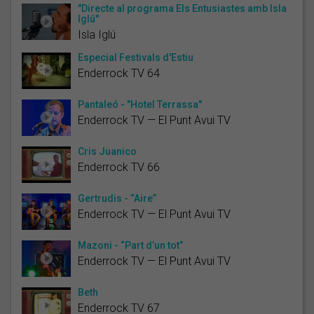
"Directe al programa Els Entusiastes amb Isla
Iglú"
Isla Iglú
Especial Festivals d'Estiu
Enderrock TV 64
Pantaleó - "Hotel Terrassa"
Enderrock TV — El Punt Avui TV
Cris Juanico
Enderrock TV 66
Gertrudis - “Aire”
Enderrock TV — El Punt Avui TV
Mazoni - “Part d’un tot”
Enderrock TV — El Punt Avui TV
Beth
Enderrock TV 67