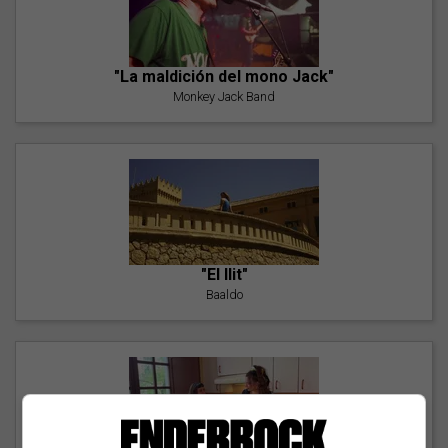
"La maldición del mono Jack"
Monkey Jack Band
"El llit"
Baaldo