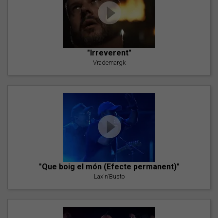
"Irreverent"
Vrademargk
"Que boig el món (Efecte permanent)"
Lax'n'Busto