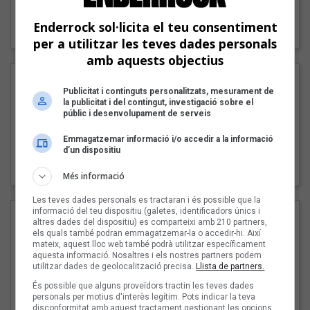
"Lo bueno y lo malo"
Enderrock sol·licita el teu consentiment
Carmen y María
per a utilitzar les teves dades personals
amb aquests objectius
Publicitat i continguts personalitzats, mesurament de
la publicitat i del contingut, investigació sobre el
públic i desenvolupament de serveis
Emmagatzemar informació i/o accedir a la informació
d’un dispositiu
"Posidònia"
Pep Álvarez amb Joan Muntaner (Xanguito)
Més informació
Les teves dades personals es tractaran i és possible que la
informació del teu dispositiu (galetes, identificadors únics i
altres dades del dispositiu) es comparteixi amb 210 partners,
els quals també podran emmagatzemar-la o accedir-hi. Així
mateix, aquest lloc web també podrà utilitzar específicament
aquesta informació. Nosaltres i els nostres partners podem
utilitzar dades de geolocalització precisa.
Llista de partners.
És possible que alguns proveïdors tractin les teves dades
personals per motius d'interès legítim. Pots indicar la teva
disconformitat amb aquest tractament gestionant les opcions