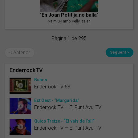
"En Joan Petit ja no balla"
Naim SK amb Kelly Isaiah
Pàgina 1 de 295
< Anterior
Següent >
EnderrockTV
Buhos
Enderrock TV 63
Est Oest - “Margarida”
Enderrock TV — El Punt Avui TV
Quico Tretze - “El vals de l’oli”
Enderrock TV — El Punt Avui TV