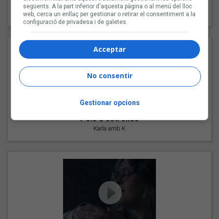
"Les cabres"
següents. A la part inferior d'aquesta pàgina o al menú del lloc
94 Rules amb Compte
web, cerca un enllaç per gestionar o retirar el consentiment a la
configuració de privadesa i de galetes.
Acceptar
No consentir
Gestionar opcions
"Pols d'estrelles"
Karla amb K