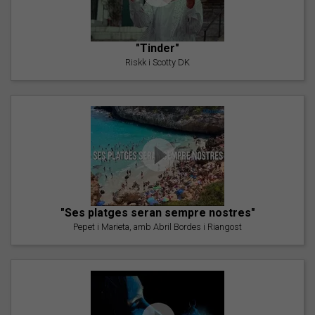
"Tinder"
Riskk i Scotty DK
"Ses platges seran sempre nostres"
Pepet i Marieta, amb Abril Bordes i Riangost