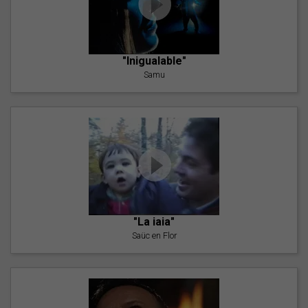
"Inigualable"
Samu
"La iaia"
Saüc en Flor