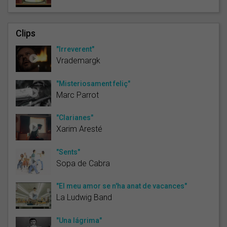
Clips
"Irreverent"
Vrademargk
"Misteriosament feliç"
Marc Parrot
"Clarianes"
Xarim Aresté
"Sents"
Sopa de Cabra
"El meu amor se n'ha anat de vacances"
La Ludwig Band
"Una lágrima"