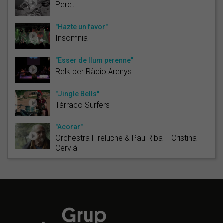
Peret
"Hazte un favor"
Insomnia
"Esser de llum perenne"
Relk per Ràdio Arenys
"Jingle Bells"
Tàrraco Surfers
"Acorar"
Orchestra Fireluche & Pau Riba + Cristina
Cervià