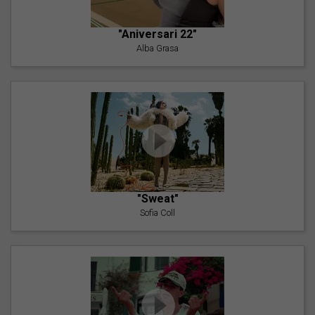
"Aniversari 22"
Alba Grasa
"Sweat"
Sofia Coll