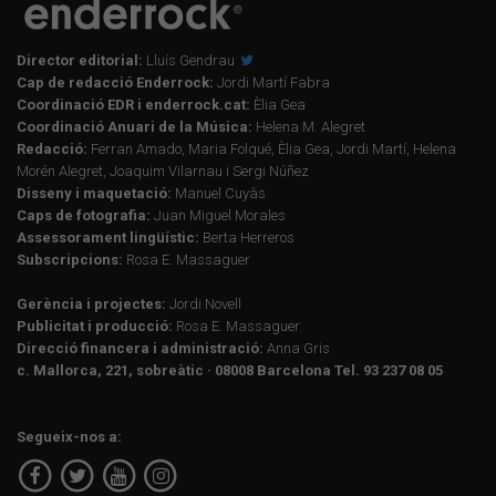
Director editorial:
Lluís Gendrau
Cap de redacció Enderrock:
Jordi Martí Fabra
Coordinació EDR i enderrock.cat:
Èlia Gea
Coordinació Anuari de la Música:
Helena M. Alegret
Redacció:
Ferran Amado, Maria Folqué, Èlia Gea, Jordi Martí, Helena
Morén Alegret, Joaquim Vilarnau i Sergi Núñez
Disseny i maquetació:
Manuel Cuyàs
Caps de fotografia:
Juan Miguel Morales
Assessorament lingüístic:
Berta Herreros
Subscripcions:
Rosa E. Massaguer
Gerència i projectes:
Jordi Novell
Publicitat i producció:
Rosa E. Massaguer
Direcció financera i administració:
Anna Gris
c. Mallorca, 221, sobreàtic · 08008 Barcelona Tel. 93 237 08 05
Segueix-nos a: