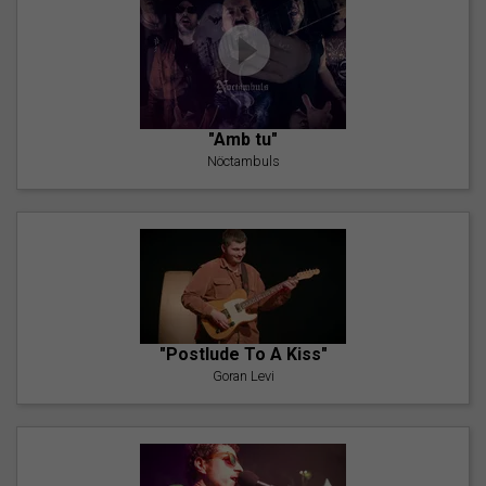
"Amb tu"
Nöctambuls
"Postlude To A Kiss"
Goran Levi