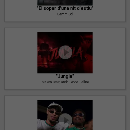
"El sopar d'una nit d'estiu"
Gemm Sol
"Jungla"
Maken Row, amb Gioba Fellini