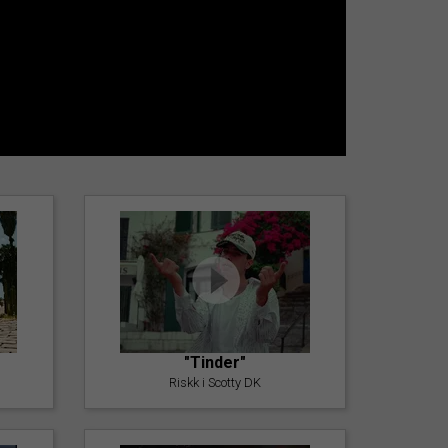
"Tinder"
Riskk i Scotty DK