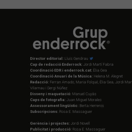
Director editorial:
Lluís Gendrau
Cap de redacció Enderrock:
Jordi Martí Fabra
Coordinació EDR i enderrock.cat:
Èlia Gea
Coordinació Anuari de la Música:
Helena M. Alegret
Redacció:
Ferran Amado, Maria Folqué, Èlia Gea, Jordi Mart
Vilarnau i Sergi Núñez
Disseny i maquetació:
Manuel Cuyàs
Caps de fotografia:
Juan Miguel Morales
Assessorament lingüístic:
Berta Herreros
Subscripcions:
Rosa E. Massaguer
Gerència i projectes:
Jordi Novell
Publicitat i producció:
Rosa E. Massaguer