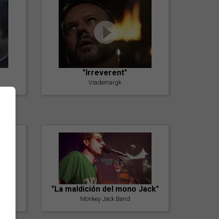
"Irreverent"
Vrademargk
"La maldición del mono Jack"
Monkey Jack Band