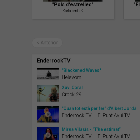
"Pols d'estrelles"
"E
Karla amb K
< Anterior
EnderrockTV
"Blackened Waves"
Helevorn
Xavi Coral
Crack 29
"Quan tot està per fer" d'Albert Jordà
Enderrock TV — El Punt Avui TV
Mirna Vilasís - “T’he estimat”
Enderrock TV — El Punt Avui TV