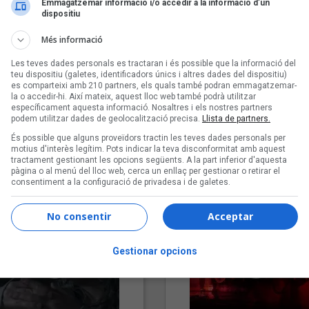
Emmagatzemar informació i/o accedir a la informació d’un
dispositiu
Més informació
Les teves dades personals es tractaran i és possible que la informació del
teu dispositiu (galetes, identificadors únics i altres dades del dispositiu)
es comparteixi amb 210 partners, els quals també podran emmagatzemar-
la o accedir-hi. Així mateix, aquest lloc web també podrà utilitzar
específicament aquesta informació. Nosaltres i els nostres partners
podem utilitzar dades de geolocalització precisa.
Llista de partners.
"Lo bueno y lo malo"
"Posidònia"
És possible que alguns proveïdors tractin les teves dades personals per
Carmen y María
Pep Álvarez amb Joan Muntan
motius d'interès legítim. Pots indicar la teva disconformitat amb aquest
tractament gestionant les opcions següents. A la part inferior d'aquesta
(Xanguito)
pàgina o al menú del lloc web, cerca un enllaç per gestionar o retirar el
consentiment a la configuració de privadesa i de galetes.
No consentir
Acceptar
Gestionar opcions