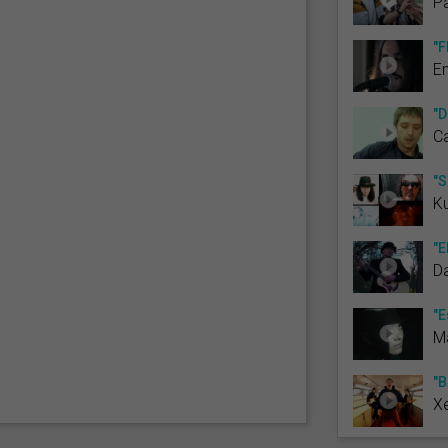
P
"F
E
"D
Ca
"S
Ku
"E
Da
"E
Ma
"B
Xe