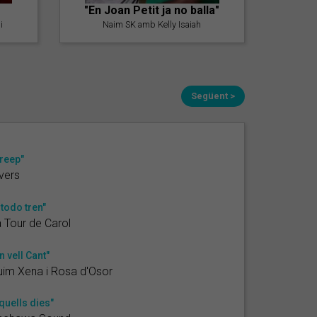
"En Joan Petit ja no balla"
i
Naim SK amb Kelly Isaiah
Següent >
reep"
vers
 todo tren"
 Tour de Carol
n vell Cant"
im Xena i Rosa d'Osor
quells dies"