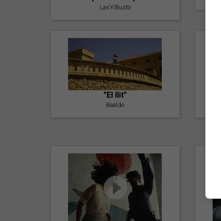
Lax'n'Busto
"El llit"
Baaldo