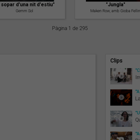
l sopar d'una nit d'estiu"
"Jungla"
Gemm Sol
Maken Row, amb Gioba Fellin
Pàgina 1 de 295
Clips
"C
In
"A
La
"U
Qu
"A