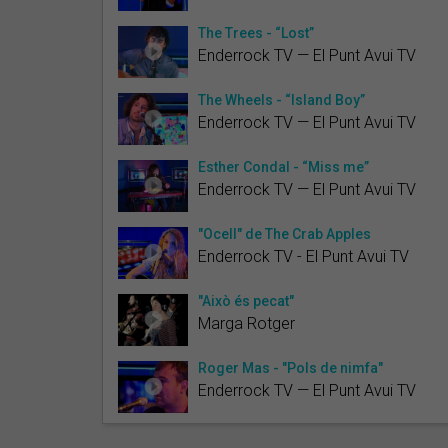
The Trees - “Lost”
Enderrock TV — El Punt Avui TV
The Wheels - “Island Boy”
Enderrock TV — El Punt Avui TV
Esther Condal - “Miss me”
Enderrock TV — El Punt Avui TV
"Ocell" de The Crab Apples
Enderrock TV - El Punt Avui TV
"Això és pecat"
Marga Rotger
Roger Mas - "Pols de nimfa"
Enderrock TV — El Punt Avui TV