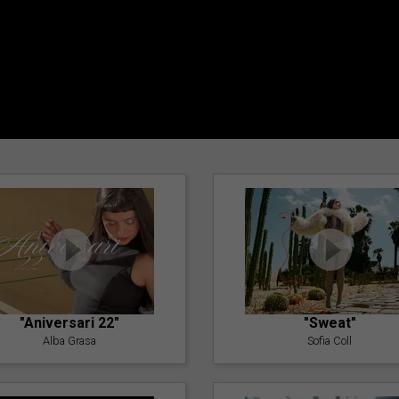
"Aniversari 22"
"Sweat"
Alba Grasa
Sofia Coll