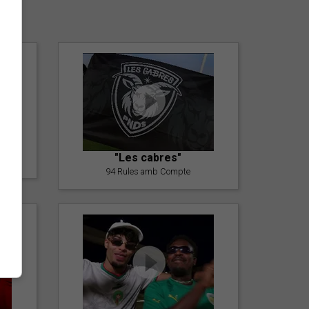
er
"Les cabres"
94 Rules amb Compte