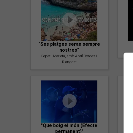
"Ses platges seran sempre
nostres"
Pepet i Marieta, amb Abril Bordes i
Riangost
"Que boig el món (Efecte
permanent)"