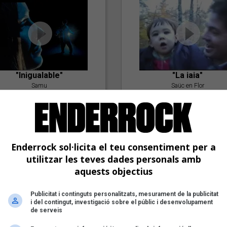
"Inigualable"
"La iaia"
Samu
Saüc en Flor
Enderrock sol·licita el teu consentiment per a
utilitzar les teves dades personals amb
aquests objectius
Publicitat i continguts personalitzats, mesurament de la publicitat
"Postlude To A Kiss"
i del contingut, investigació sobre el públic i desenvolupament
Goran Levi
de serveis
"Amb tu"
Nöctambuls