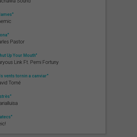
achawa Sound
lames"
nemic
ona"
rles Pastor
hut Up Your Mouth"
ryous Link Ft. Pemi Fortuny
ls vents tornin a canviar"
vid Torné
strès"
rialluïsa
atecs"
ic!