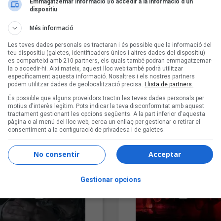
Emmagatzemar informació i/o accedir a la informació d’un
dispositiu
Més informació
Les teves dades personals es tractaran i és possible que la informació del
teu dispositiu (galetes, identificadors únics i altres dades del dispositiu)
es comparteixi amb 210 partners, els quals també podran emmagatzemar-
la o accedir-hi. Així mateix, aquest lloc web també podrà utilitzar
específicament aquesta informació. Nosaltres i els nostres partners
podem utilitzar dades de geolocalització precisa.
Llista de partners.
"Lo bueno y lo malo"
"Posidònia"
És possible que alguns proveïdors tractin les teves dades personals per
Carmen y María
Pep Álvarez amb Joan Muntan
motius d'interès legítim. Pots indicar la teva disconformitat amb aquest
tractament gestionant les opcions següents. A la part inferior d'aquesta
(Xanguito)
pàgina o al menú del lloc web, cerca un enllaç per gestionar o retirar el
consentiment a la configuració de privadesa i de galetes.
No consentir
Acceptar
Gestionar opcions