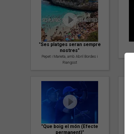
"Ses platges seran sempre
nostres"
Pepet i Marieta, amb Abril Bordes i
Riangost
"Que boig el món (Efecte
permanent)"