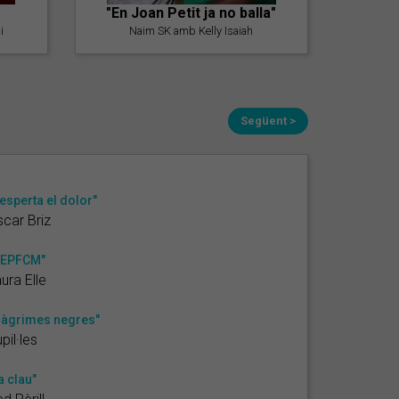
"En Joan Petit ja no balla"
i
Naim SK amb Kelly Isaiah
Següent >
esperta el dolor"
car Briz
NEPFCM"
ura Elle
làgrimes negres"
pil·les
a clau"