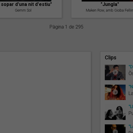
l sopar d'una nit d'estiu"
"Jungla"
Gemm Sol
Maken Row, amb Gioba Fellin
Pàgina 1 de 295
Clips
"D
Òs
"
La
"L
Pu
"L