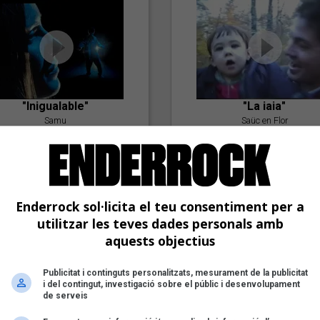
"Inigualable"
"La iaia"
Samu
Saüc en Flor
Enderrock sol·licita el teu consentiment per a
utilitzar les teves dades personals amb
aquests objectius
Publicitat i continguts personalitzats, mesurament de la publicitat
"Postlude To A Kiss"
i del contingut, investigació sobre el públic i desenvolupament
Goran Levi
de serveis
"Amb tu"
Nöctambuls