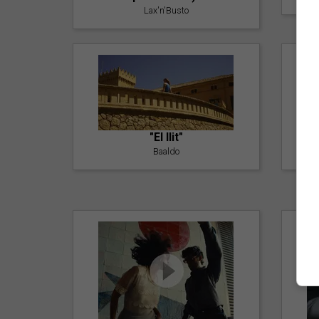
Lax'n'Busto
"El llit"
Baaldo