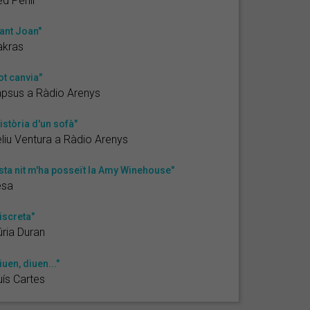
d Pèrill
ant Joan"
akras
ot canvia"
psus a Ràdio Arenys
istòria d'un sofà"
liu Ventura a Ràdio Arenys
sta nit m'ha posseït la Amy Winehouse"
esa
iscreta"
ria Duran
iuen, diuen..."
uís Cartes