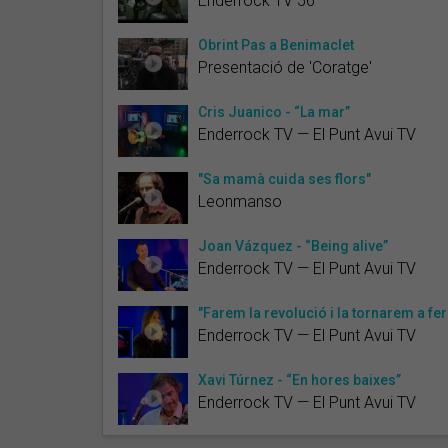
Enderrock TV 56
Obrint Pas a Benimaclet
Presentació de 'Coratge'
Cris Juanico - “La mar”
Enderrock TV — El Punt Avui TV
"Sa mamà cuida ses flors"
Leonmanso
Joan Vázquez - “Being alive”
Enderrock TV — El Punt Avui TV
"Farem la revolució i la tornarem a fer
Enderrock TV — El Punt Avui TV
Xavi Túrnez - “En hores baixes”
Enderrock TV — El Punt Avui TV