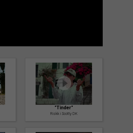
"Tinder"
Riskk i Scotty DK