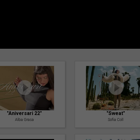
"Aniversari 22"
"Sweat"
Alba Grasa
Sofia Coll