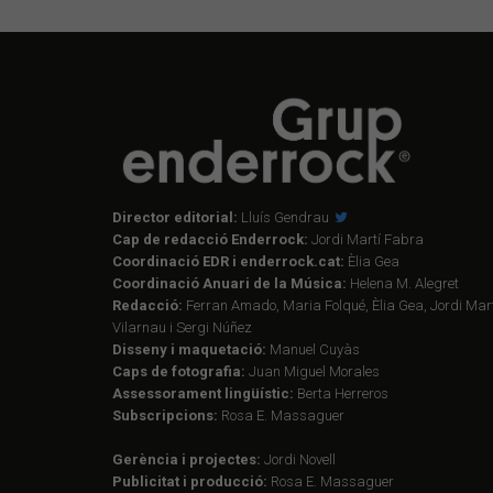
Director editorial:
Lluís Gendrau
Cap de redacció Enderrock:
Jordi Martí Fabra
Coordinació EDR i enderrock.cat:
Èlia Gea
Coordinació Anuari de la Música:
Helena M. Alegret
Redacció:
Ferran Amado, Maria Folqué, Èlia Gea, Jordi Mart
Vilarnau i Sergi Núñez
Disseny i maquetació:
Manuel Cuyàs
Caps de fotografia:
Juan Miguel Morales
Assessorament lingüístic:
Berta Herreros
Subscripcions:
Rosa E. Massaguer
Gerència i projectes:
Jordi Novell
Publicitat i producció:
Rosa E. Massaguer