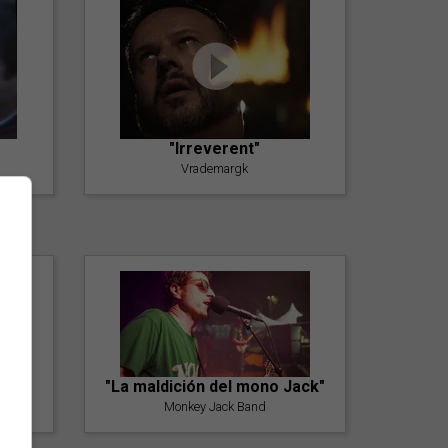
"Irreverent"
Vrademargk
"La maldición del mono Jack"
Monkey Jack Band