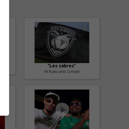
er
"Les cabres"
94 Rules amb Compte