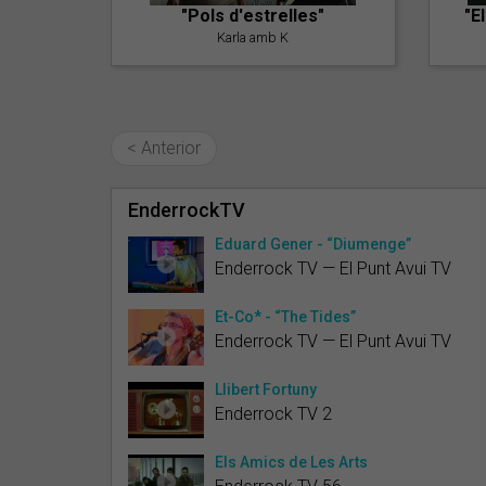
"Pols d'estrelles"
"E
Karla amb K
< Anterior
EnderrockTV
Eduard Gener - “Diumenge”
Enderrock TV — El Punt Avui TV
Et-Co* - “The Tides”
Enderrock TV — El Punt Avui TV
Llibert Fortuny
Enderrock TV 2
Els Amics de Les Arts