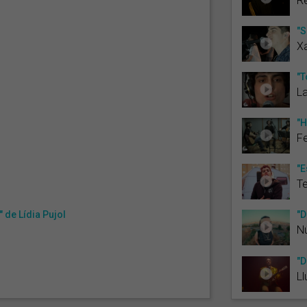
Re
"S
X
"T
La
"H
Fe
"E
T
" de Lídia Pujol
"D
Nú
"D
Ll