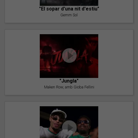
"El sopar d'una nit d'estiu"
Gemm Sol
"Jungla"
Maken Row, amb Gioba Fellini