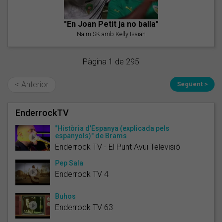
"En Joan Petit ja no balla"
Naim SK amb Kelly Isaiah
Pàgina 1 de 295
< Anterior
Següent >
EnderrockTV
"Història d'Espanya (explicada pels
espanyols)" de Brams
Enderrock TV - El Punt Avui Televisió
Pep Sala
Enderrock TV 4
Buhos
Enderrock TV 63