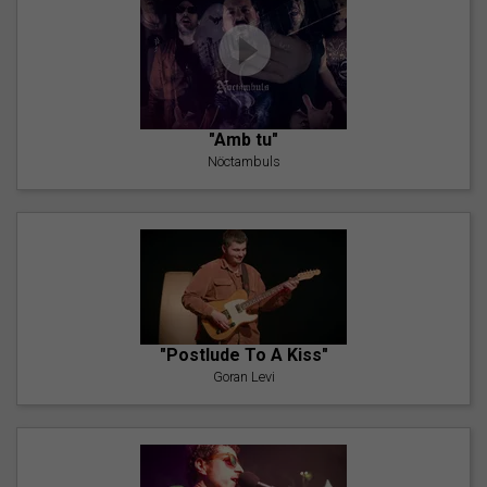
"Amb tu"
Nöctambuls
"Postlude To A Kiss"
Goran Levi