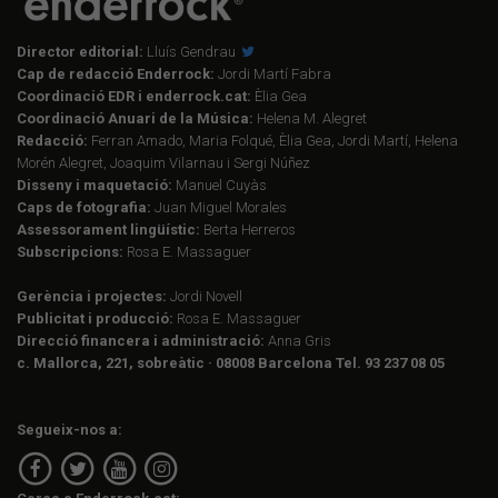
Director editorial:
Lluís Gendrau
Cap de redacció Enderrock:
Jordi Martí Fabra
Coordinació EDR i enderrock.cat:
Èlia Gea
Coordinació Anuari de la Música:
Helena M. Alegret
Redacció:
Ferran Amado, Maria Folqué, Èlia Gea, Jordi Martí, Helena
Morén Alegret, Joaquim Vilarnau i Sergi Núñez
Disseny i maquetació:
Manuel Cuyàs
Caps de fotografia:
Juan Miguel Morales
Assessorament lingüístic:
Berta Herreros
Subscripcions:
Rosa E. Massaguer
Gerència i projectes:
Jordi Novell
Publicitat i producció:
Rosa E. Massaguer
Direcció financera i administració:
Anna Gris
c. Mallorca, 221, sobreàtic · 08008 Barcelona Tel. 93 237 08 05
Segueix-nos a: