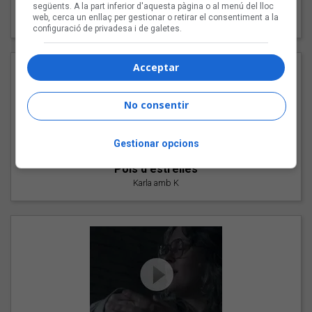
"Les cabres"
següents. A la part inferior d'aquesta pàgina o al menú del lloc
web, cerca un enllaç per gestionar o retirar el consentiment a la
94 Rules amb Compte
configuració de privadesa i de galetes.
Acceptar
No consentir
Gestionar opcions
"Pols d'estrelles"
Karla amb K