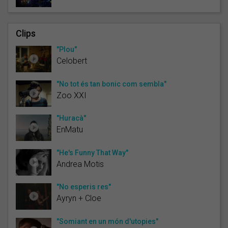
Clips
"Plou"
Celobert
"No tot és tan bonic com sembla"
Zoo XXI
"Huracà"
EnMatu
"He's Funny That Way"
Andrea Motis
"No esperis res"
Ayryn + Cloe
"Somiant en un món d'utopies"