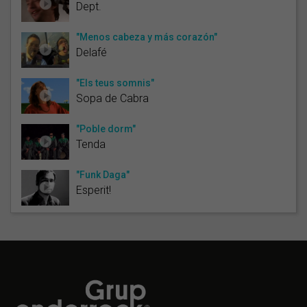
Dept.
"Menos cabeza y más corazón"
Delafé
"Els teus somnis"
Sopa de Cabra
"Poble dorm"
Tenda
"Funk Daga"
Esperit!