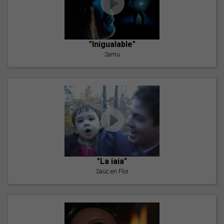
"Inigualable"
Samu
"La iaia"
Saüc en Flor