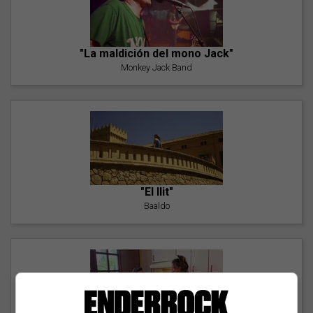
"La maldición del mono Jack"
Monkey Jack Band
"El llit"
Baaldo