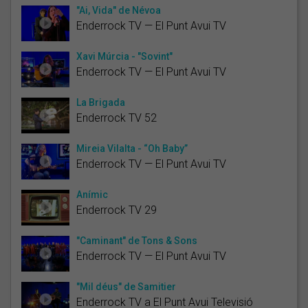
"Ai, Vida" de Névoa
Enderrock TV — El Punt Avui TV
Xavi Múrcia - "Sovint"
Enderrock TV — El Punt Avui TV
La Brigada
Enderrock TV 52
Mireia Vilalta - “Oh Baby”
Enderrock TV — El Punt Avui TV
Anímic
Enderrock TV 29
"Caminant" de Tons & Sons
Enderrock TV — El Punt Avui TV
"Mil déus" de Samitier
Enderrock TV a El Punt Avui Televisió