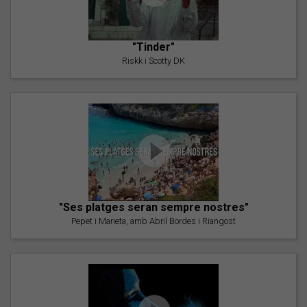
"Tinder"
Riskk i Scotty DK
"Ses platges seran sempre nostres"
Pepet i Marieta, amb Abril Bordes i Riangost