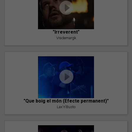
"Irreverent"
Vrademargk
"Que boig el món (Efecte permanent)"
Lax'n'Busto