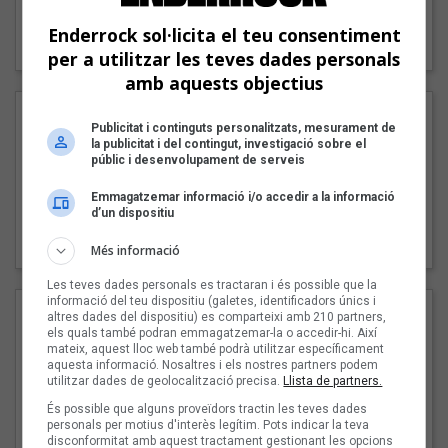
"Lo bueno y lo malo"
Enderrock sol·licita el teu consentiment
Carmen y María
per a utilitzar les teves dades personals
amb aquests objectius
Publicitat i continguts personalitzats, mesurament de
la publicitat i del contingut, investigació sobre el
públic i desenvolupament de serveis
Emmagatzemar informació i/o accedir a la informació
d’un dispositiu
"Posidònia"
Pep Álvarez amb Joan Muntaner (Xanguito)
Més informació
Les teves dades personals es tractaran i és possible que la
informació del teu dispositiu (galetes, identificadors únics i
altres dades del dispositiu) es comparteixi amb 210 partners,
els quals també podran emmagatzemar-la o accedir-hi. Així
mateix, aquest lloc web també podrà utilitzar específicament
aquesta informació. Nosaltres i els nostres partners podem
utilitzar dades de geolocalització precisa.
Llista de partners.
És possible que alguns proveïdors tractin les teves dades
personals per motius d'interès legítim. Pots indicar la teva
disconformitat amb aquest tractament gestionant les opcions