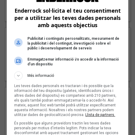
"Lo bueno y lo malo"
Enderrock sol·licita el teu consentiment
Carmen y María
per a utilitzar les teves dades personals
amb aquests objectius
Publicitat i continguts personalitzats, mesurament de
la publicitat i del contingut, investigació sobre el
públic i desenvolupament de serveis
Emmagatzemar informació i/o accedir a la informació
d’un dispositiu
"Posidònia"
Pep Álvarez amb Joan Muntaner (Xanguito)
Més informació
Les teves dades personals es tractaran i és possible que la
informació del teu dispositiu (galetes, identificadors únics i
altres dades del dispositiu) es comparteixi amb 210 partners,
els quals també podran emmagatzemar-la o accedir-hi. Així
mateix, aquest lloc web també podrà utilitzar específicament
aquesta informació. Nosaltres i els nostres partners podem
utilitzar dades de geolocalització precisa.
Llista de partners.
És possible que alguns proveïdors tractin les teves dades
personals per motius d'interès legítim. Pots indicar la teva
disconformitat amb aquest tractament gestionant les opcions