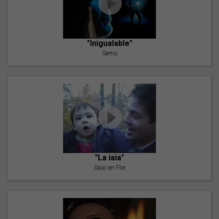
"Inigualable"
Samu
"La iaia"
Saüc en Flor