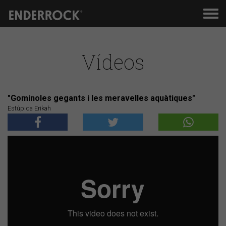
Men
de
nav
Vídeos
"Gominoles gegants i les meravelles aquàtiques"
Estúpida Erikah