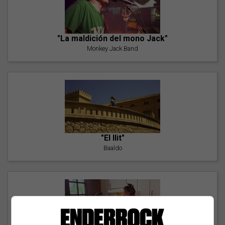
"La maldición del mono Jack"
Monkey Jack Band
"El llit"
Baaldo