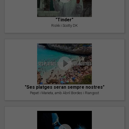
"Tinder"
Riskk i Scotty DK
"Ses platges seran sempre nostres"
Pepet i Marieta, amb Abril Bordes i Riangost