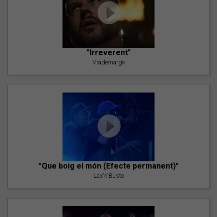
"Irreverent"
Vrademargk
"Que boig el món (Efecte permanent)"
Lax'n'Busto