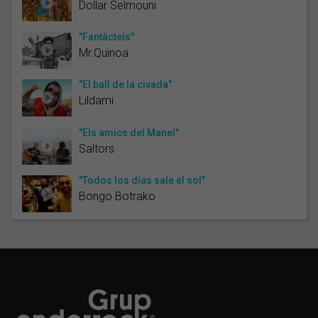
Dollar Selmouni
"Fantàctels"
Mr.Quinoa
"El ball de la civada"
Lildami
"Els amics del Manel"
Saltors
"Todos los días sale el sol"
Bongo Botrako