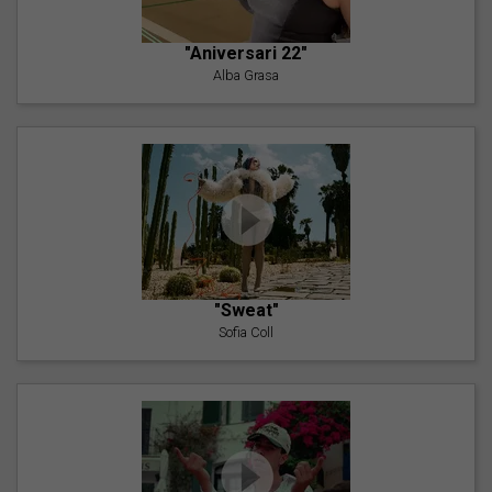
"Aniversari 22"
Alba Grasa
"Sweat"
Sofia Coll