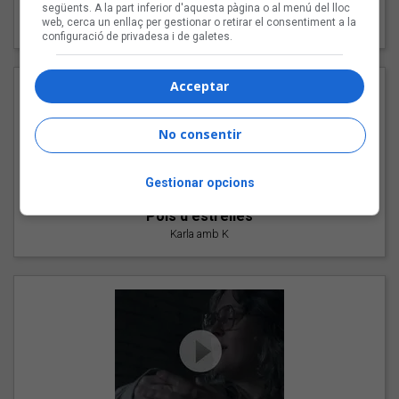
"Les cabres"
següents. A la part inferior d'aquesta pàgina o al menú del lloc
web, cerca un enllaç per gestionar o retirar el consentiment a la
94 Rules amb Compte
configuració de privadesa i de galetes.
Acceptar
No consentir
Gestionar opcions
"Pols d'estrelles"
Karla amb K