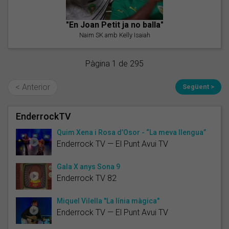
"En Joan Petit ja no balla"
Naim SK amb Kelly Isaiah
Pàgina 1 de 295
< Anterior
Següent >
EnderrockTV
Quim Xena i Rosa d’Osor - “La meva llengua”
Enderrock TV — El Punt Avui TV
Gala X anys Sona 9
Enderrock TV 82
Miquel Vilella "La línia màgica"
Enderrock TV — El Punt Avui TV