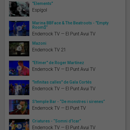
"Elements"
Espígol
Marina BBFace & The Beatroots - "Empty
Room$”
Enderrock TV — El Punt Avui TV
Mazoni
Enderrock TV 21
"Efímer" de Roger Martínez
Enderrock TV — El Punt Avui TV
"Infinitas calles" de Gala Cortés
Enderrock TV — El Punt Avui TV
S’temple Bar - “De monstres i sirenes”
Enderrock TV — El Punt TV
Criatures - “Somni d’Ícar”
Enderrock TV — El Punt Avui TV