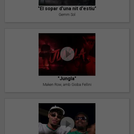
"El sopar d'una nit d'estiu"
Gemm Sol
"Jungla"
Maken Row, amb Gioba Fellini