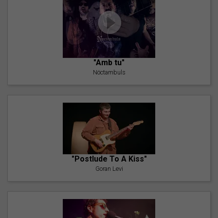
"Amb tu"
Nöctambuls
"Postlude To A Kiss"
Goran Levi