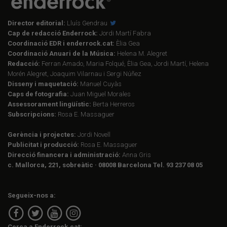
Director editorial:
Lluís Gendrau
Cap de redacció Enderrock:
Jordi Martí Fabra
Coordinació EDR i enderrock.cat:
Èlia Gea
Coordinació Anuari de la Música:
Helena M. Alegret
Redacció:
Ferran Amado, Maria Folqué, Èlia Gea, Jordi Martí, Helena
Morén Alegret, Joaquim Vilarnau i Sergi Núñez
Disseny i maquetació:
Manuel Cuyàs
Caps de fotografia:
Juan Miguel Morales
Assessorament lingüístic:
Berta Herreros
Subscripcions:
Rosa E. Massaguer
Gerència i projectes:
Jordi Novell
Publicitat i producció:
Rosa E. Massaguer
Direcció financera i administració:
Anna Gris
c. Mallorca, 221, sobreàtic · 08008 Barcelona Tel. 93 237 08 05
Segueix-nos a:
Cerca a Enderrock.cat: