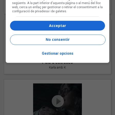
"Les cabres"
següents. A la part inferior d'aquesta pàgina o al menú del lloc
web, cerca un enllaç per gestionar o retirar el consentiment a la
94 Rules amb Compte
configuració de privadesa i de galetes.
Acceptar
No consentir
Gestionar opcions
"Pols d'estrelles"
Karla amb K