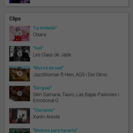
Clips
"La invitada"
Chiara
"Vull"
Les Claus de Jade
"Moriré de sed"
JazzWoman ft Hien, AGS i Del Olmo
"Da igual"
Slim Samurai, Tauro, Las Bajas Pasiones i
Emotional G
"Clarianes"
Xarim Aresté
"Motivos para hacerlo"