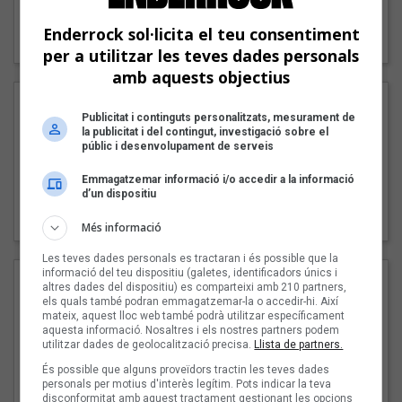
"Lo bueno y lo malo"
Enderrock sol·licita el teu consentiment
Carmen y María
per a utilitzar les teves dades personals
amb aquests objectius
Publicitat i continguts personalitzats, mesurament de
la publicitat i del contingut, investigació sobre el
públic i desenvolupament de serveis
Emmagatzemar informació i/o accedir a la informació
d’un dispositiu
"Posidònia"
Pep Álvarez amb Joan Muntaner (Xanguito)
Més informació
Les teves dades personals es tractaran i és possible que la
informació del teu dispositiu (galetes, identificadors únics i
altres dades del dispositiu) es comparteixi amb 210 partners,
els quals també podran emmagatzemar-la o accedir-hi. Així
mateix, aquest lloc web també podrà utilitzar específicament
aquesta informació. Nosaltres i els nostres partners podem
utilitzar dades de geolocalització precisa.
Llista de partners.
És possible que alguns proveïdors tractin les teves dades
personals per motius d'interès legítim. Pots indicar la teva
disconformitat amb aquest tractament gestionant les opcions