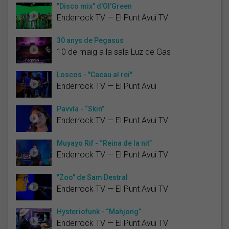
"Disco mix" d'Ol'Green
Enderrock TV — El Punt Avui TV
30 anys de Pegasus
10 de maig a la sala Luz de Gas
Loscos - "Cacau al rei"
Enderrock TV — El Punt Avui
Pavvla - “Skin”
Enderrock TV — El Punt Avui TV
Muyayo Rif - “Reina de la nit”
Enderrock TV — El Punt Avui TV
"Zoo" de Sam Destral
Enderrock TV — El Punt Avui TV
Hysteriofunk - “Mahjong”
Enderrock TV — El Punt Avui TV