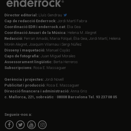
Director editorial:
Lluís Gendrau
Cap de redacció Enderrock:
Jordi Martí Fabra
Coordinació EDR i enderrock.cat:
Èlia Gea
Coordinació Anuari de la Música:
Helena M. Alegret
Redacció:
Ferran Amado, Maria Folqué, Èlia Gea, Jordi Martí, Helena
Morén Alegret, Joaquim Vilarnau i Sergi Núñez
Disseny i maquetació:
Manuel Cuyàs
Caps de fotografia:
Juan Miguel Morales
Assessorament lingüístic:
Berta Herreros
Subscripcions:
Rosa E. Massaguer
Gerència i projectes:
Jordi Novell
Publicitat i producció:
Rosa E. Massaguer
Direcció financera i administració:
Anna Gris
c. Mallorca, 221, sobreàtic · 08008 Barcelona Tel. 93 237 08 05
Segueix-nos a: