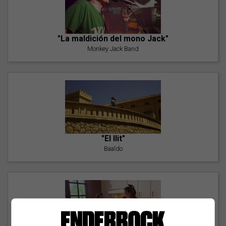
"La maldición del mono Jack"
Monkey Jack Band
"El llit"
Baaldo