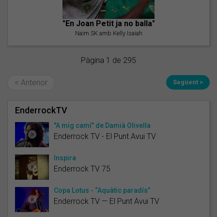
"En Joan Petit ja no balla"
Naim SK amb Kelly Isaiah
Pàgina 1 de 295
< Anterior
Següent >
EnderrockTV
"A mig camí" de Damià Olivella
Enderrock TV - El Punt Avui TV
Inspira
Enderrock TV 75
Copa Lotus - “Aquàtic paradís”
Enderrock TV — El Punt Avui TV