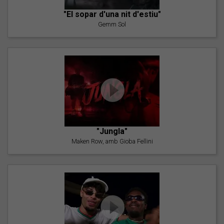
"El sopar d'una nit d'estiu"
Gemm Sol
"Jungla"
Maken Row, amb Gioba Fellini