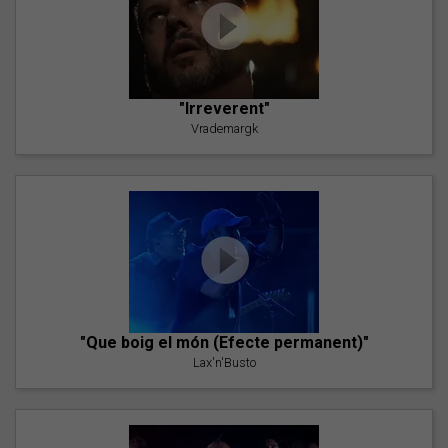
"Irreverent"
Vrademargk
"Que boig el món (Efecte permanent)"
Lax'n'Busto