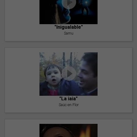
"Inigualable"
Samu
"La iaia"
Saüc en Flor