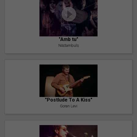
"Amb tu"
Nöctambuls
"Postlude To A Kiss"
Goran Levi