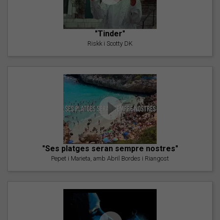
"Tinder"
Riskk i Scotty DK
"Ses platges seran sempre nostres"
Pepet i Marieta, amb Abril Bordes i Riangost