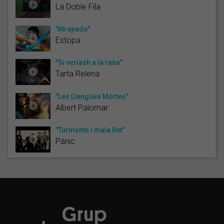
La Doble Fila
"Atrapado"
Estopa
"Si veriash a la rana"
Tarta Relena
"Les Llengües Mortes"
Albert Palomar
"Turments i mala llet"
Pànic