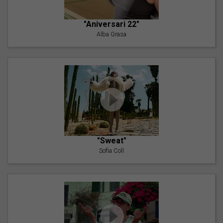
"Aniversari 22"
Alba Grasa
"Sweat"
Sofia Coll