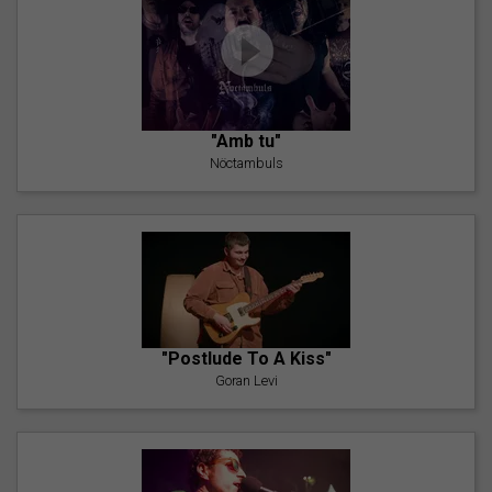
"Amb tu"
Nöctambuls
"Postlude To A Kiss"
Goran Levi