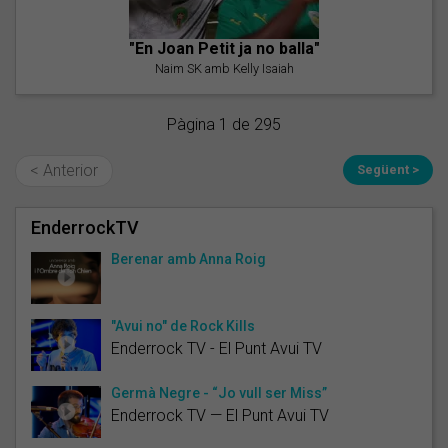
"En Joan Petit ja no balla"
Naim SK amb Kelly Isaiah
Pàgina 1 de 295
< Anterior
Següent >
EnderrockTV
Berenar amb Anna Roig
"Avui no" de Rock Kills
Enderrock TV - El Punt Avui TV
Germà Negre - “Jo vull ser Miss”
Enderrock TV — El Punt Avui TV