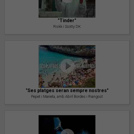
"Tinder"
Riskk i Scotty DK
"Ses platges seran sempre nostres"
Pepet i Marieta, amb Abril Bordes i Riangost