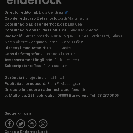
Director editorial:
Lluís Gendrau
Cap de redacció Enderrock:
Jordi Martí Fabra
Coordinació EDR i enderrock.cat:
Èlia Gea
Coordinació Anuari de la Música:
Helena M. Alegret
Redacció:
Ferran Amado, Maria Folqué, Èlia Gea, Jordi Martí, Helena
Morén Alegret, Joaquim Vilarnau i Sergi Núñez
Disseny i maquetació:
Manuel Cuyàs
Caps de fotografia:
Juan Miguel Morales
Assessorament lingüístic:
Berta Herreros
Subscripcions:
Rosa E. Massaguer
Gerència i projectes:
Jordi Novell
Publicitat i producció:
Rosa E. Massaguer
Direcció financera i administració:
Anna Gris
c. Mallorca, 221, sobreàtic · 08008 Barcelona Tel. 93 237 08 05
Segueix-nos a:
Cerca a Enderrock.cat: