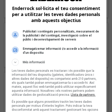
"Lo bueno y lo malo"
Enderrock sol·licita el teu consentiment
Carmen y María
per a utilitzar les teves dades personals
amb aquests objectius
Publicitat i continguts personalitzats, mesurament de
la publicitat i del contingut, investigació sobre el
públic i desenvolupament de serveis
Emmagatzemar informació i/o accedir a la informació
d’un dispositiu
"Posidònia"
Pep Álvarez amb Joan Muntaner (Xanguito)
Més informació
Les teves dades personals es tractaran i és possible que la
informació del teu dispositiu (galetes, identificadors únics i
altres dades del dispositiu) es comparteixi amb 210 partners,
els quals també podran emmagatzemar-la o accedir-hi. Així
mateix, aquest lloc web també podrà utilitzar específicament
aquesta informació. Nosaltres i els nostres partners podem
utilitzar dades de geolocalització precisa.
Llista de partners.
És possible que alguns proveïdors tractin les teves dades
personals per motius d'interès legítim. Pots indicar la teva
disconformitat amb aquest tractament gestionant les opcions