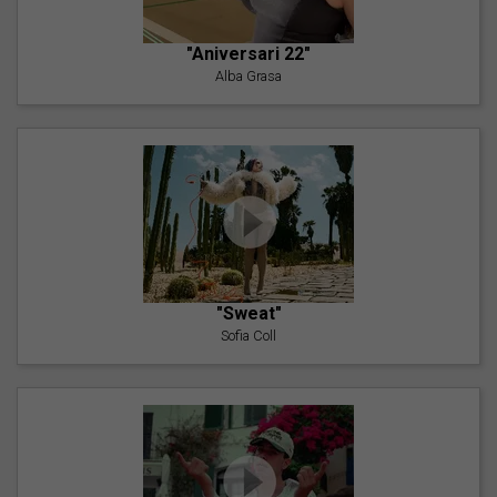
"Aniversari 22"
Alba Grasa
"Sweat"
Sofia Coll