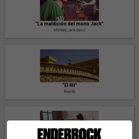
"La maldición del mono Jack"
Monkey Jack Band
"El llit"
Baaldo