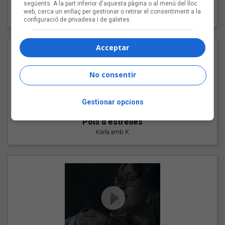
"Les cabres"
següents. A la part inferior d'aquesta pàgina o al menú del lloc
web, cerca un enllaç per gestionar o retirar el consentiment a la
94 Rules amb Compte
configuració de privadesa i de galetes.
Acceptar
No consentir
Gestionar opcions
"Pols d'estrelles"
Karla amb K