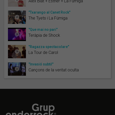
Àlex Blat + Esther + La Fúmiga
"Txarango al Canet Rock"
The Tyets i La Fúmiga
"Que mai no pari"
Teràpia de Shock
"Ragazza spectacolare"
La Tour de Carol
"Invasió subtil"
Cançons de la veritat oculta