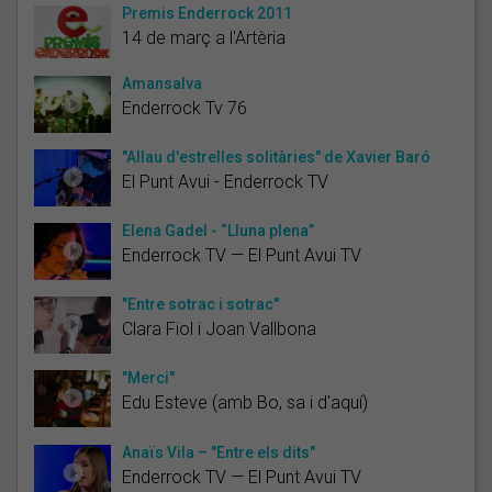
Premis Enderrock 2011
14 de març a l'Artèria
Amansalva
Enderrock Tv 76
"Allau d'estrelles solitàries" de Xavier Baró
El Punt Avui - Enderrock TV
Elena Gadel - “Lluna plena”
Enderrock TV — El Punt Avui TV
"Entre sotrac i sotrac"
Clara Fiol i Joan Vallbona
"Merci"
Edu Esteve (amb Bo, sa i d'aquí)
Anaïs Vila – "Entre els dits"
Enderrock TV — El Punt Avui TV