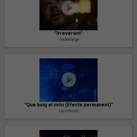
"Irreverent"
Vrademargk
"Que boig el món (Efecte permanent)"
Lax'n'Busto