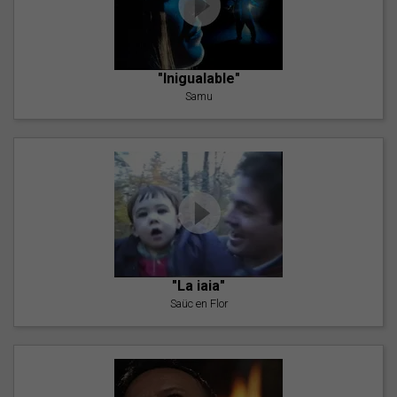
"Inigualable"
Samu
"La iaia"
Saüc en Flor