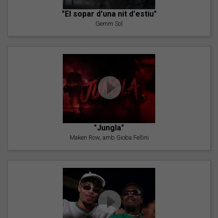
"El sopar d'una nit d'estiu"
Gemm Sol
"Jungla"
Maken Row, amb Gioba Fellini