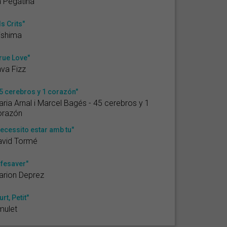
 Pegatina
ls Crits"
ishima
rue Love"
va Fizz
5 cerebros y 1 corazón"
ria Arnal i Marcel Bagés - 45 cerebros y 1
orazón
ecessito estar amb tu"
avid Tormé
ifesaver"
arion Deprez
urt, Petit"
mulet