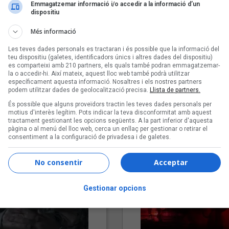
Emmagatzemar informació i/o accedir a la informació d’un
dispositiu
Més informació
Les teves dades personals es tractaran i és possible que la informació del
teu dispositiu (galetes, identificadors únics i altres dades del dispositiu)
es comparteixi amb 210 partners, els quals també podran emmagatzemar-
la o accedir-hi. Així mateix, aquest lloc web també podrà utilitzar
específicament aquesta informació. Nosaltres i els nostres partners
podem utilitzar dades de geolocalització precisa.
Llista de partners.
"Lo bueno y lo malo"
"Posidònia"
És possible que alguns proveïdors tractin les teves dades personals per
Carmen y María
Pep Álvarez amb Joan Muntan
motius d'interès legítim. Pots indicar la teva disconformitat amb aquest
(Xanguito)
tractament gestionant les opcions següents. A la part inferior d'aquesta
pàgina o al menú del lloc web, cerca un enllaç per gestionar o retirar el
consentiment a la configuració de privadesa i de galetes.
No consentir
Acceptar
Gestionar opcions