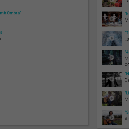
La
 amb Ombra"
"E
M
as
"T
ó
La
"4
Ma
c
"N
D
"L
M
"S
A