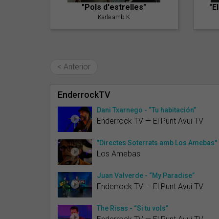
"Pols d'estrelles"
"E
Karla amb K
< Anterior
EnderrockTV
Dani Txarnego - “Tu habitación”
Enderrock TV — El Punt Avui TV
"Directes Soterrats amb Los Amebas"
Los Amebas
Juan Valverde - “My Paradise”
Enderrock TV — El Punt Avui TV
The Risas - “Si tu vols”