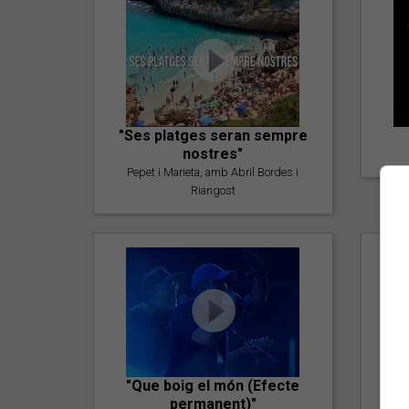
"Ses platges seran sempre
nostres"
Pepet i Marieta, amb Abril Bordes i
Riangost
"Que boig el món (Efecte
permanent)"