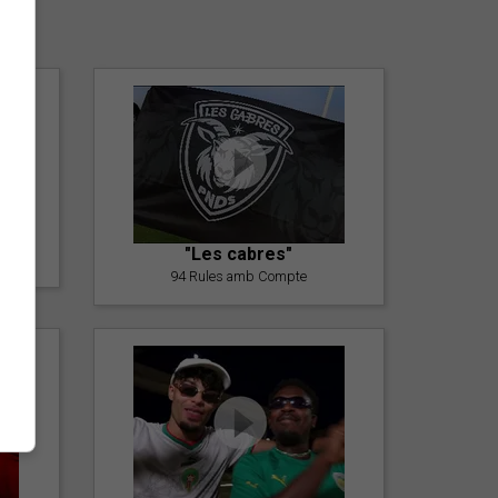
er
"Les cabres"
94 Rules amb Compte