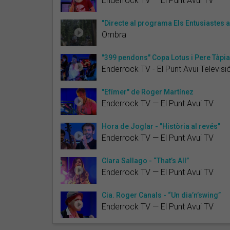
Enderrock TV — El Punt Avui TV
"Directe al programa Els Entusiastes
Ombra
"399 pendons" Copa Lotus i Pere Tàpi
Enderrock TV - El Punt Avui Televisi
"Efímer" de Roger Martínez
Enderrock TV — El Punt Avui TV
Hora de Joglar - "Història al revés"
Enderrock TV — El Punt Avui TV
Clara Sallago - “That’s All”
Enderrock TV — El Punt Avui TV
Cia. Roger Canals - “Un dia’n’swing”
Enderrock TV — El Punt Avui TV