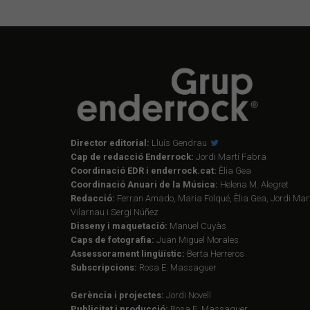
Director editorial:
Lluís Gendrau
Cap de redacció Enderrock:
Jordi Martí Fabra
Coordinació EDR i enderrock.cat:
Èlia Gea
Coordinació Anuari de la Música:
Helena M. Alegret
Redacció:
Ferran Amado, Maria Folqué, Èlia Gea, Jordi Mart
Vilarnau i Sergi Núñez
Disseny i maquetació:
Manuel Cuyàs
Caps de fotografia:
Juan Miguel Morales
Assessorament lingüístic:
Berta Herreros
Subscripcions:
Rosa E. Massaguer
Gerència i projectes:
Jordi Novell
Publicitat i producció:
Rosa E. Massaguer