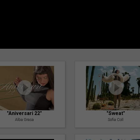
"Aniversari 22"
"Sweat"
Alba Grasa
Sofia Coll