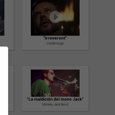
"Irreverent"
Vrademargk
"La maldición del mono Jack"
Monkey Jack Band