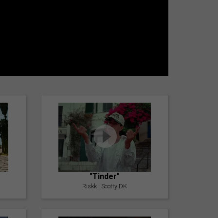
"Tinder"
Riskk i Scotty DK