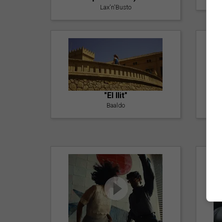
Lax'n'Busto
"El llit"
Baaldo