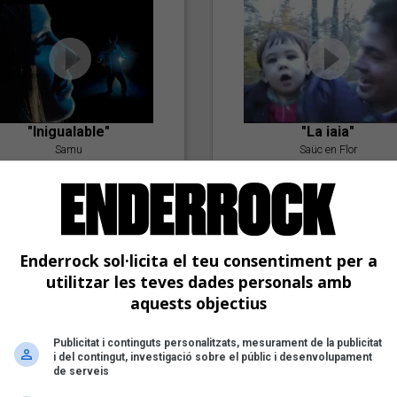
"Inigualable"
"La iaia"
Samu
Saüc en Flor
Enderrock sol·licita el teu consentiment per a
utilitzar les teves dades personals amb
aquests objectius
"Postlude To A Kiss"
Publicitat i continguts personalitzats, mesurament de la publicitat
i del contingut, investigació sobre el públic i desenvolupament
Goran Levi
de serveis
"Amb tu"
Nöctambuls