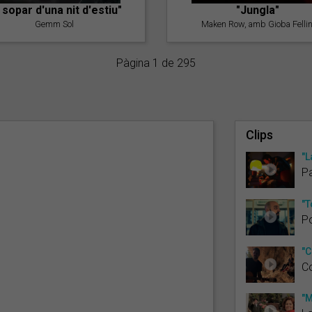
l sopar d'una nit d'estiu"
"Jungla"
Gemm Sol
Maken Row, amb Gioba Fellin
Pàgina 1 de 295
Clips
"L
Pa
"T
Po
"C
C
"M