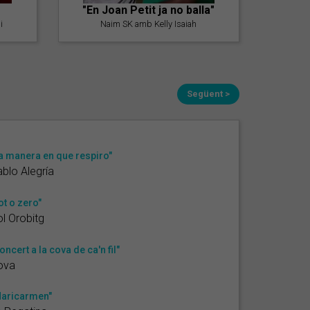
"En Joan Petit ja no balla"
i
Naim SK amb Kelly Isaiah
Següent >
a manera en que respiro"
blo Alegría
ot o zero"
l Orobitg
oncert a la cova de ca'n fil"
ova
aricarmen"