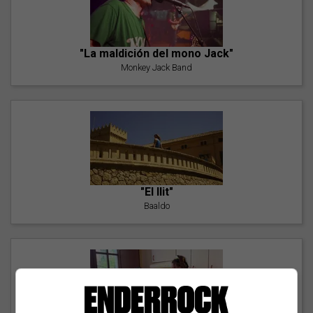
"La maldición del mono Jack"
Monkey Jack Band
"El llit"
Baaldo