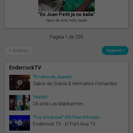
"En Joan Petit ja no balla"
Naim SK amb Kelly Isaiah
Pàgina 1 de 295
< Anterior
Següent >
EnderrockTV
"El ritmo de Juanito"
Sabor de Gracia & Hermanos Fernandez
"Hielito"
Oli amb Las Marikarmen
"Foc al tribunal" d'El Pont d'Arcalís
Enderrock TV - El Punt Avui TV