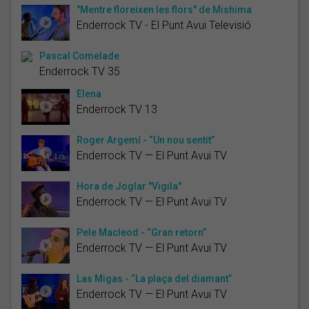
"Mentre floreixen les flors" de Mishima
Enderrock TV - El Punt Avui Televisió
Pascal Comelade
Enderrock TV 35
Èlena
Enderrock TV 13
Roger Argemí - “Un nou sentit”
Enderrock TV — El Punt Avui TV
Hora de Joglar "Vigila"
Enderrock TV — El Punt Avui TV
Pele Macleod - “Gran retorn”
Enderrock TV — El Punt Avui TV
Las Migas - “La plaça del diamant”
Enderrock TV — El Punt Avui TV