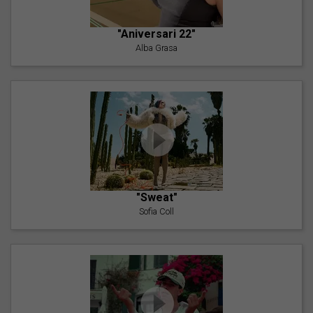
"Aniversari 22"
Alba Grasa
"Sweat"
Sofia Coll