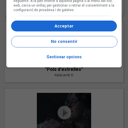
següents. A la part inferior d'aquesta pàgina o al menú del lloc
"Les cabres"
web, cerca un enllaç per gestionar o retirar el consentiment a la
94 Rules amb Compte
configuració de privadesa i de galetes.
Acceptar
No consentir
Gestionar opcions
"Pols d'estrelles"
Karla amb K