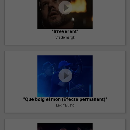
"Irreverent"
Vrademargk
"Que boig el món (Efecte permanent)"
Lax'n'Busto