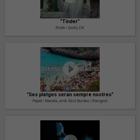
"Tinder"
Riskk i Scotty DK
"Ses platges seran sempre nostres"
Pepet i Marieta, amb Abril Bordes i Riangost