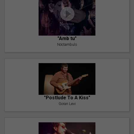
"Amb tu"
Nöctambuls
"Postlude To A Kiss"
Goran Levi