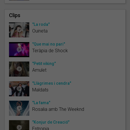
Clips
"La roda"
Ouineta
"Que mai no pari"
Teràpia de Shock
"Petit viking"
Amulet
"Llàgrimes i cendra"
Maldats
"La fama"
Rosalia amb The Weeknd
"Konjur de Creació"
Entropia