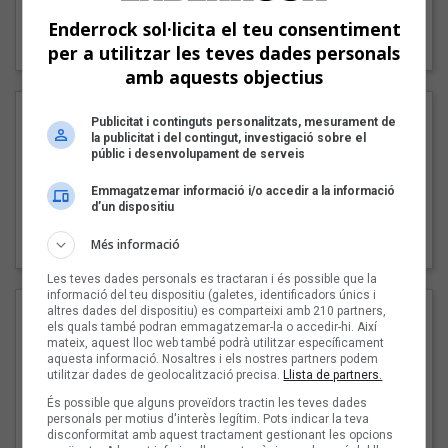
"Lo bueno y lo malo"
Enderrock sol·licita el teu consentiment
Carmen y María
per a utilitzar les teves dades personals
amb aquests objectius
Publicitat i continguts personalitzats, mesurament de
la publicitat i del contingut, investigació sobre el
públic i desenvolupament de serveis
Emmagatzemar informació i/o accedir a la informació
d’un dispositiu
"Posidònia"
Pep Álvarez amb Joan Muntaner (Xanguito)
Més informació
Les teves dades personals es tractaran i és possible que la
informació del teu dispositiu (galetes, identificadors únics i
altres dades del dispositiu) es comparteixi amb 210 partners,
els quals també podran emmagatzemar-la o accedir-hi. Així
mateix, aquest lloc web també podrà utilitzar específicament
aquesta informació. Nosaltres i els nostres partners podem
utilitzar dades de geolocalització precisa.
Llista de partners.
És possible que alguns proveïdors tractin les teves dades
personals per motius d'interès legítim. Pots indicar la teva
disconformitat amb aquest tractament gestionant les opcions