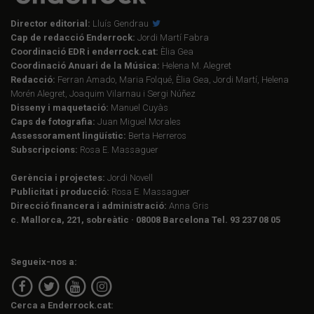
Director editorial:
Lluís Gendrau
Cap de redacció Enderrock:
Jordi Martí Fabra
Coordinació EDR i enderrock.cat:
Èlia Gea
Coordinació Anuari de la Música:
Helena M. Alegret
Redacció:
Ferran Amado, Maria Folqué, Èlia Gea, Jordi Martí, Helena
Morén Alegret, Joaquim Vilarnau i Sergi Núñez
Disseny i maquetació:
Manuel Cuyàs
Caps de fotografia:
Juan Miguel Morales
Assessorament lingüístic:
Berta Herreros
Subscripcions:
Rosa E. Massaguer
Gerència i projectes:
Jordi Novell
Publicitat i producció:
Rosa E. Massaguer
Direcció financera i administració:
Anna Gris
c. Mallorca, 221, sobreàtic · 08008 Barcelona Tel. 93 237 08 05
Segueix-nos a:
Cerca a Enderrock.cat: