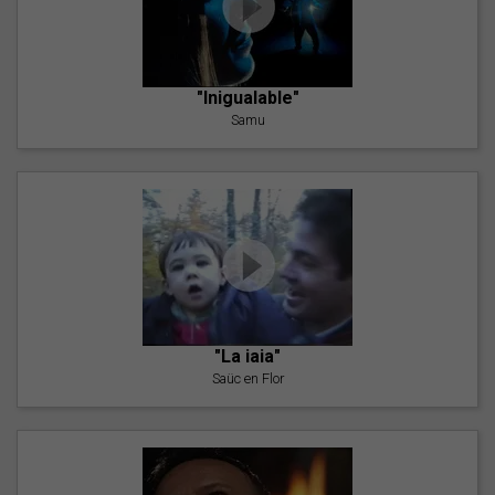
"Inigualable"
Samu
"La iaia"
Saüc en Flor