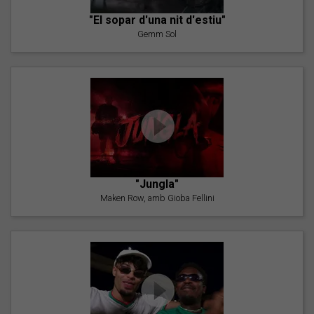
"El sopar d'una nit d'estiu"
Gemm Sol
"Jungla"
Maken Row, amb Gioba Fellini