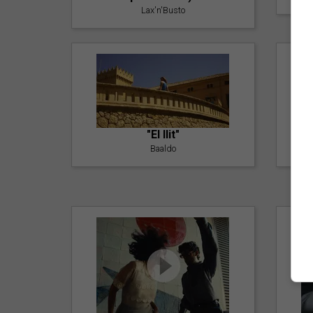
Lax'n'Busto
"El llit"
Baaldo