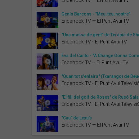
Enderrock TV — El Punt Avui TV
Genís Barcons - "Meu, teu, nostre"
Enderrock TV — El Punt Avui TV
"Una massa de gent" de Teràpia de S
Enderrock TV - El Punt Avui TV
Eva del Canto - “A Change Gonna Com
Enderrock TV – El Punt Avui TV
"Quan tot s'enlaira" (Txarango) de De
Enderrock TV - El Punt Avui Televisi
"El fill del golf de Roses" de Rusó Sala
Enderrock TV - El Punt Avui Televisi
"Cau" de Lexu's
Enderrock TV — El Punt Avui TV