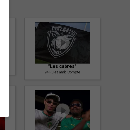
er
"Les cabres"
94 Rules amb Compte