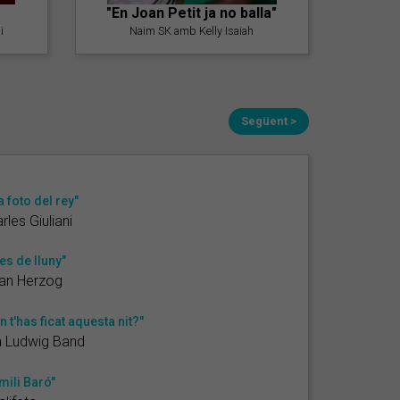
"En Joan Petit ja no balla"
i
Naim SK amb Kelly Isaiah
Següent >
a foto del rey"
rles Giuliani
es de lluny"
an Herzog
n t'has ficat aquesta nit?"
a Ludwig Band
mili Baró"