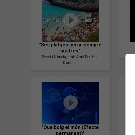
"Ses platges seran sempre
nostres"
Pepet i Marieta, amb Abril Bordes i
Riangost
"Que boig el món (Efecte
permanent)"