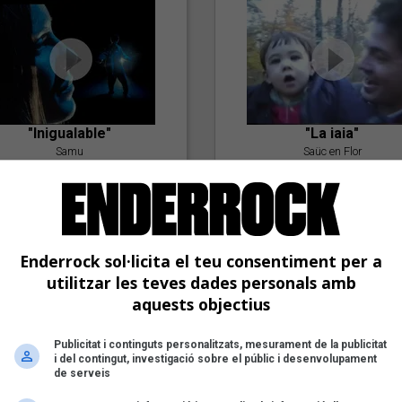
"Inigualable"
"La iaia"
Samu
Saüc en Flor
Enderrock sol·licita el teu consentiment per a
utilitzar les teves dades personals amb
aquests objectius
Publicitat i continguts personalitzats, mesurament de la publicitat
"Postlude To A Kiss"
i del contingut, investigació sobre el públic i desenvolupament
Goran Levi
de serveis
"Amb tu"
Nöctambuls