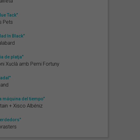
lifeta
lue Tack"
s Pets
lad In Black"
labard
ia de platja"
ni Xuclà amb Pemi Fortuny
adal"
uand
a máquina del tiempo"
tain + Xisco Albéniz
erdedors"
rasters