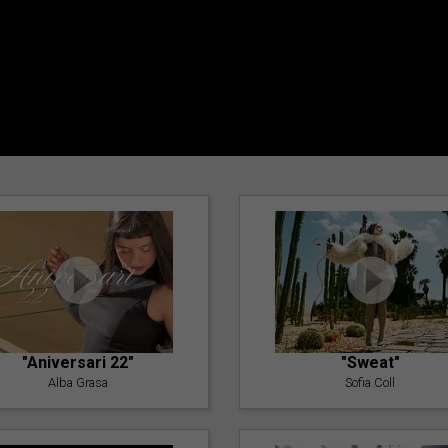
"Aniversari 22"
"Sweat"
Alba Grasa
Sofia Coll