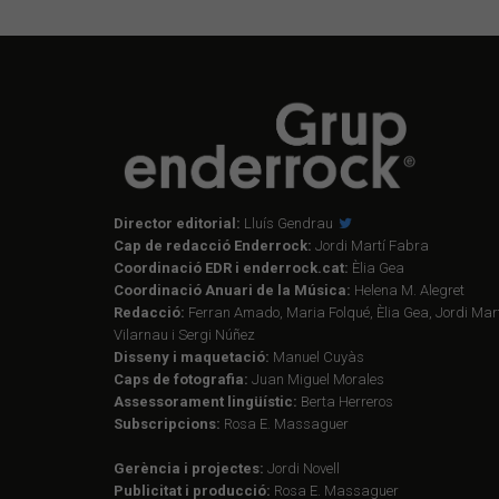
Director editorial:
Lluís Gendrau
Cap de redacció Enderrock:
Jordi Martí Fabra
Coordinació EDR i enderrock.cat:
Èlia Gea
Coordinació Anuari de la Música:
Helena M. Alegret
Redacció:
Ferran Amado, Maria Folqué, Èlia Gea, Jordi Mart
Vilarnau i Sergi Núñez
Disseny i maquetació:
Manuel Cuyàs
Caps de fotografia:
Juan Miguel Morales
Assessorament lingüístic:
Berta Herreros
Subscripcions:
Rosa E. Massaguer
Gerència i projectes:
Jordi Novell
Publicitat i producció:
Rosa E. Massaguer