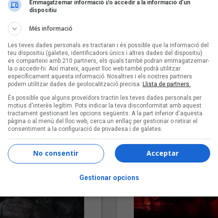
Emmagatzemar informació i/o accedir a la informació d’un
dispositiu
Més informació
Les teves dades personals es tractaran i és possible que la informació del
teu dispositiu (galetes, identificadors únics i altres dades del dispositiu)
es comparteixi amb 210 partners, els quals també podran emmagatzemar-
la o accedir-hi. Així mateix, aquest lloc web també podrà utilitzar
específicament aquesta informació. Nosaltres i els nostres partners
podem utilitzar dades de geolocalització precisa.
Llista de partners.
"Lo bueno y lo malo"
"Posidònia"
És possible que alguns proveïdors tractin les teves dades personals per
Carmen y María
Pep Álvarez amb Joan Muntan
motius d'interès legítim. Pots indicar la teva disconformitat amb aquest
(Xanguito)
tractament gestionant les opcions següents. A la part inferior d'aquesta
pàgina o al menú del lloc web, cerca un enllaç per gestionar o retirar el
consentiment a la configuració de privadesa i de galetes.
No consentir
Acceptar
Gestionar opcions