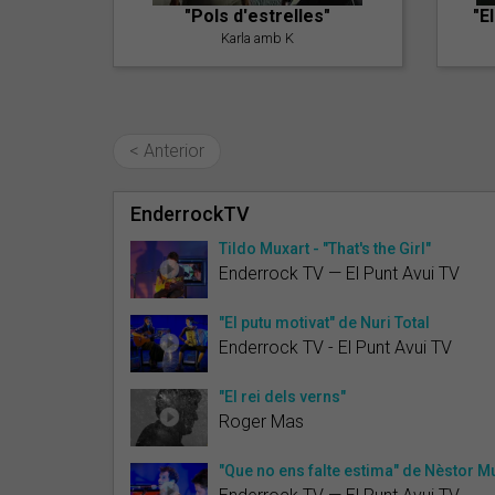
"Pols d'estrelles"
"E
Karla amb K
< Anterior
EnderrockTV
Tildo Muxart - "That's the Girl"
Enderrock TV — El Punt Avui TV
"El putu motivat" de Nuri Total
Enderrock TV - El Punt Avui TV
"El rei dels verns"
Roger Mas
"Que no ens falte estima" de Nèstor M