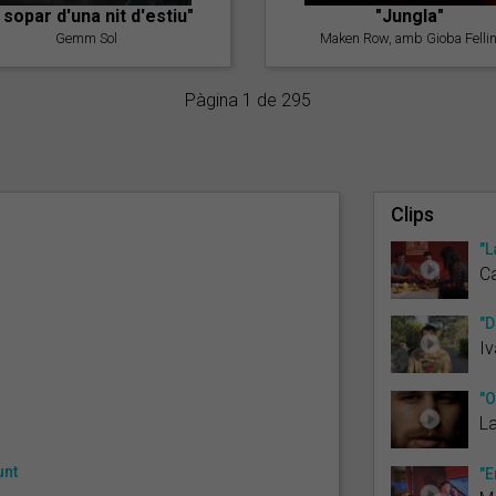
l sopar d'una nit d'estiu"
"Jungla"
Gemm Sol
Maken Row, amb Gioba Fellin
Pàgina 1 de 295
Clips
"L
Ca
"D
Iv
"O
L
unt
"E