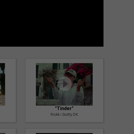
"Tinder"
Riskk i Scotty DK