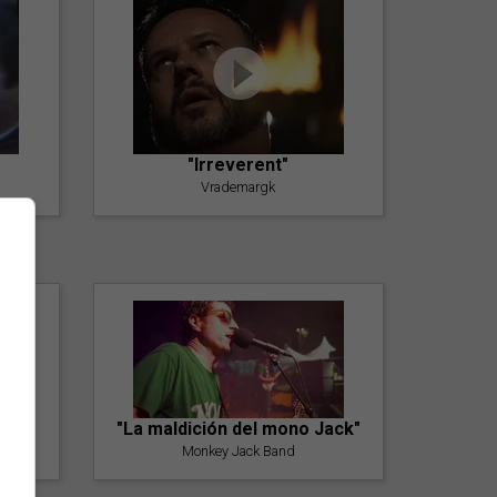
"Irreverent"
Vrademargk
"La maldición del mono Jack"
Monkey Jack Band