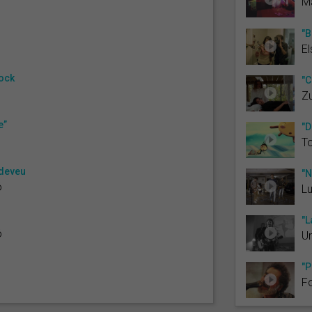
Ma
"B
El
hock
"C
Zu
e”
"D
To
udeveu
"N
ó
L
"L
ó
Ur
"P
Fo