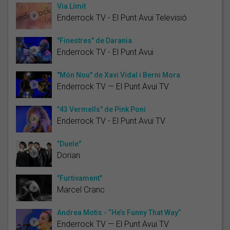
Via Límit
Enderrock TV - El Punt Avui Televisió
"Finestres" de Darania
Enderrock TV - El Punt Avui
"Món Nou" de Xavi Vidal i Berni Mora
Enderrock TV — El Punt Avui TV
"43 Vermells" de Pink Poni
Enderrock TV - El Punt Avui TV
"Duele"
Dorian
"Furtivament"
Marcel Cranc
Andrea Motis - “He’s Funny That Way”
Enderrock TV — El Punt Avui TV