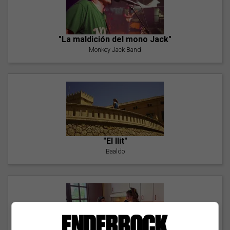
"La maldición del mono Jack"
Monkey Jack Band
"El llit"
Baaldo