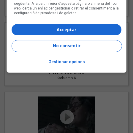
"Les cabres"
següents. A la part inferior d'aquesta pàgina o al menú del lloc
web, cerca un enllaç per gestionar o retirar el consentiment a la
94 Rules amb Compte
configuració de privadesa i de galetes.
Acceptar
No consentir
Gestionar opcions
"Pols d'estrelles"
Karla amb K