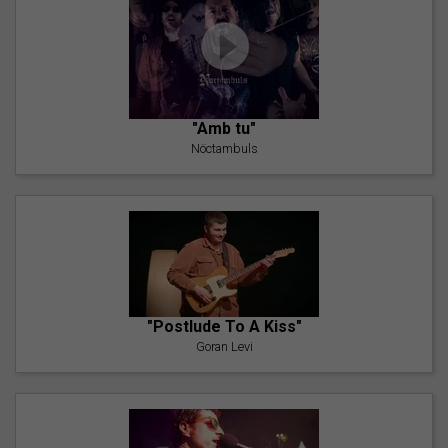
"Amb tu"
Nöctambuls
"Postlude To A Kiss"
Goran Levi