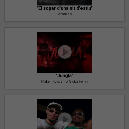
"El sopar d'una nit d'estiu"
Gemm Sol
"Jungla"
Maken Row, amb Gioba Fellini