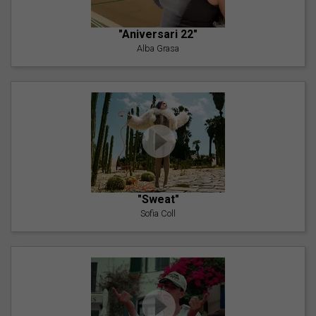
"Aniversari 22"
Alba Grasa
"Sweat"
Sofia Coll