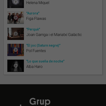
Helena Miquel
"Aurora"
Figa Flawas
"Perquè"
Joan Garriga i el Mariatxí Galàctic
"El joc (Saturn negre)"
Pol Fuentes
"Lo que sueña de noche"
Alba Haro