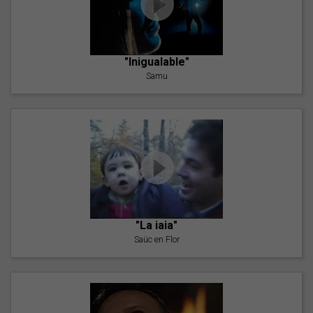
"Inigualable"
Samu
"La iaia"
Saüc en Flor