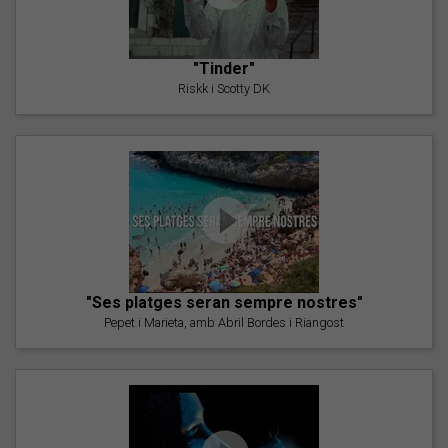
"Tinder"
Riskk i Scotty DK
"Ses platges seran sempre nostres"
Pepet i Marieta, amb Abril Bordes i Riangost