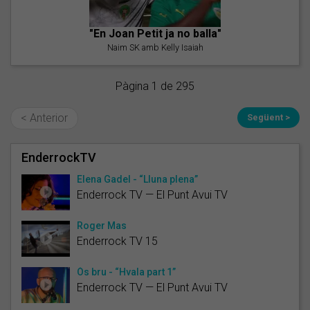
"En Joan Petit ja no balla"
Naim SK amb Kelly Isaiah
Pàgina 1 de 295
< Anterior
Següent >
EnderrockTV
Elena Gadel - “Lluna plena”
Enderrock TV — El Punt Avui TV
Roger Mas
Enderrock TV 15
Ós bru - “Hvala part 1”
Enderrock TV — El Punt Avui TV