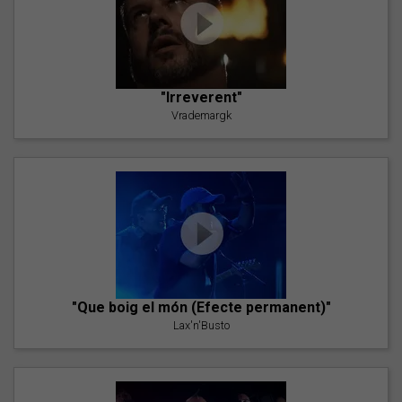
"Irreverent"
Vrademargk
"Que boig el món (Efecte permanent)"
Lax'n'Busto