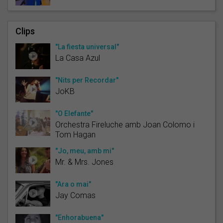
Clips
"La fiesta universal"
La Casa Azul
"Nits per Recordar"
JoKB
"O Elefante"
Orchestra Fireluche amb Joan Colomo i
Tom Hagan
"Jo, meu, amb mi"
Mr. & Mrs. Jones
"Ara o mai"
Jay Comas
"Enhorabuena"