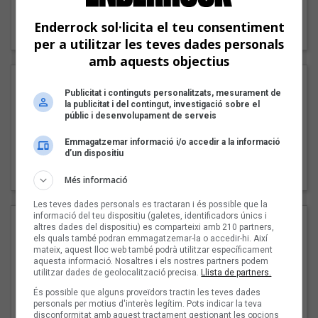
"Lo bueno y lo malo"
Enderrock sol·licita el teu consentiment
Carmen y María
per a utilitzar les teves dades personals
amb aquests objectius
Publicitat i continguts personalitzats, mesurament de
la publicitat i del contingut, investigació sobre el
públic i desenvolupament de serveis
Emmagatzemar informació i/o accedir a la informació
d’un dispositiu
"Posidònia"
Pep Álvarez amb Joan Muntaner (Xanguito)
Més informació
Les teves dades personals es tractaran i és possible que la
informació del teu dispositiu (galetes, identificadors únics i
altres dades del dispositiu) es comparteixi amb 210 partners,
els quals també podran emmagatzemar-la o accedir-hi. Així
mateix, aquest lloc web també podrà utilitzar específicament
aquesta informació. Nosaltres i els nostres partners podem
utilitzar dades de geolocalització precisa.
Llista de partners.
És possible que alguns proveïdors tractin les teves dades
personals per motius d'interès legítim. Pots indicar la teva
disconformitat amb aquest tractament gestionant les opcions