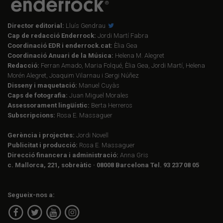
Director editorial:
Lluís Gendrau
Cap de redacció Enderrock:
Jordi Martí Fabra
Coordinació EDR i enderrock.cat:
Èlia Gea
Coordinació Anuari de la Música:
Helena M. Alegret
Redacció:
Ferran Amado, Maria Folqué, Èlia Gea, Jordi Martí, Helena
Morén Alegret, Joaquim Vilarnau i Sergi Núñez
Disseny i maquetació:
Manuel Cuyàs
Caps de fotografia:
Juan Miguel Morales
Assessorament lingüístic:
Berta Herreros
Subscripcions:
Rosa E. Massaguer
Gerència i projectes:
Jordi Novell
Publicitat i producció:
Rosa E. Massaguer
Direcció financera i administració:
Anna Gris
c. Mallorca, 221, sobreàtic · 08008 Barcelona Tel. 93 237 08 05
Segueix-nos a: