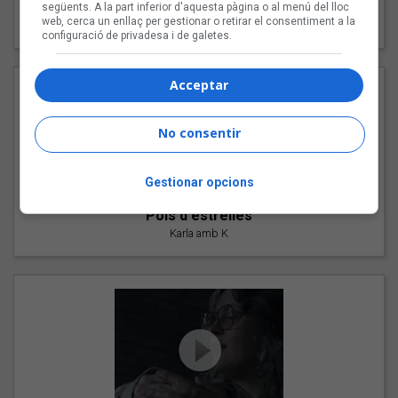
"Les cabres"
següents. A la part inferior d'aquesta pàgina o al menú del lloc
web, cerca un enllaç per gestionar o retirar el consentiment a la
94 Rules amb Compte
configuració de privadesa i de galetes.
Acceptar
No consentir
Gestionar opcions
"Pols d'estrelles"
Karla amb K