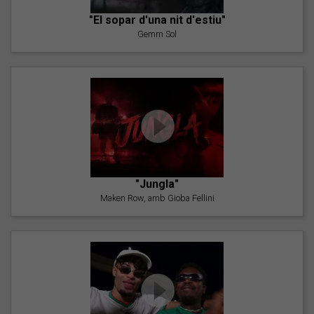
"El sopar d'una nit d'estiu"
Gemm Sol
"Jungla"
Maken Row, amb Gioba Fellini