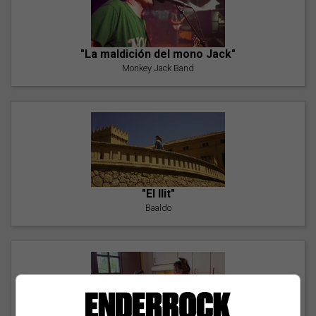
"La maldición del mono Jack"
Monkey Jack Band
"El llit"
Baaldo