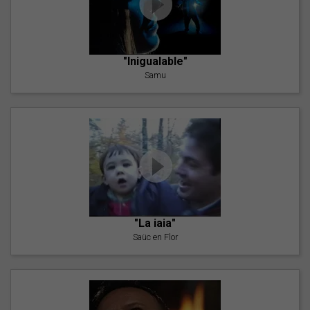
"Inigualable"
Samu
"La iaia"
Saüc en Flor