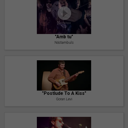
"Amb tu"
Nöctambuls
"Postlude To A Kiss"
Goran Levi