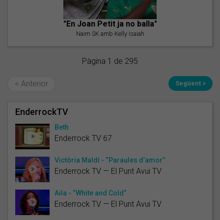
"En Joan Petit ja no balla"
Naim SK amb Kelly Isaiah
Pàgina 1 de 295
< Anterior
Següent >
EnderrockTV
Beth
Enderrock TV 67
Victòria Maldi - “Paraules d’amor”
Enderrock TV — El Punt Avui TV
Aila - “White and Cold”
Enderrock TV — El Punt Avui TV