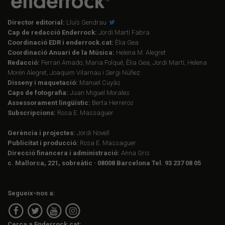
Director editorial:
Lluís Gendrau
Cap de redacció Enderrock:
Jordi Martí Fabra
Coordinació EDR i enderrock.cat:
Èlia Gea
Coordinació Anuari de la Música:
Helena M. Alegret
Redacció:
Ferran Amado, Maria Folqué, Èlia Gea, Jordi Martí, Helena
Morén Alegret, Joaquim Vilarnau i Sergi Núñez
Disseny i maquetació:
Manuel Cuyàs
Caps de fotografia:
Juan Miguel Morales
Assessorament lingüístic:
Berta Herreros
Subscripcions:
Rosa E. Massaguer
Gerència i projectes:
Jordi Novell
Publicitat i producció:
Rosa E. Massaguer
Direcció financera i administració:
Anna Gris
c. Mallorca, 221, sobreàtic · 08008 Barcelona Tel. 93 237 08 05
Segueix-nos a:
Cerca a Enderrock.cat: