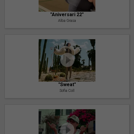
"Aniversari 22"
Alba Grasa
"Sweat"
Sofia Coll