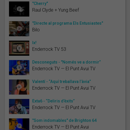
"Cherry"
Raul Clyde + Yung Beef
"Directe al programa Els Entusiastes"
Bilo
Ix!
Enderrock TV 53
Desconeguts - "Només ve a dormir”
Enderrock TV — El Punt Avui TV
Valentí - “Aquí treballava l’àvia”
Enderrock TV — El Punt Avui TV
Èxta6 - “Deliris d’èxits”
Enderrock TV — El Punt Avui TV
"Som indomables" de Brighton 64
Enderrock TV — El Punt Avui