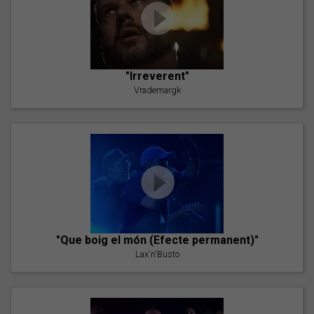
"Irreverent"
Vrademargk
"Que boig el món (Efecte permanent)"
Lax'n'Busto