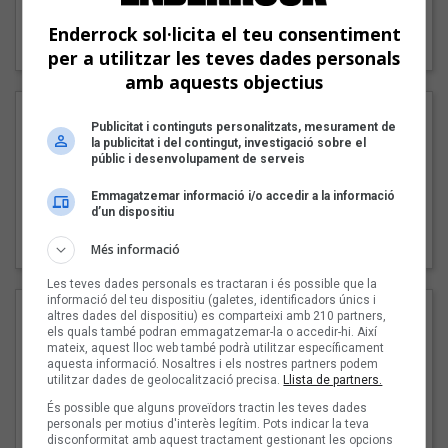
"Lo bueno y lo malo"
Enderrock sol·licita el teu consentiment
Carmen y María
per a utilitzar les teves dades personals
amb aquests objectius
Publicitat i continguts personalitzats, mesurament de
la publicitat i del contingut, investigació sobre el
públic i desenvolupament de serveis
Emmagatzemar informació i/o accedir a la informació
d’un dispositiu
"Posidònia"
Pep Álvarez amb Joan Muntaner (Xanguito)
Més informació
Les teves dades personals es tractaran i és possible que la
informació del teu dispositiu (galetes, identificadors únics i
altres dades del dispositiu) es comparteixi amb 210 partners,
els quals també podran emmagatzemar-la o accedir-hi. Així
mateix, aquest lloc web també podrà utilitzar específicament
aquesta informació. Nosaltres i els nostres partners podem
utilitzar dades de geolocalització precisa.
Llista de partners.
És possible que alguns proveïdors tractin les teves dades
personals per motius d'interès legítim. Pots indicar la teva
disconformitat amb aquest tractament gestionant les opcions