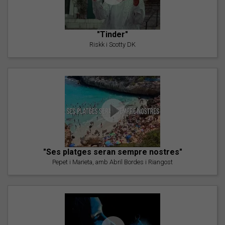
"Tinder"
Riskk i Scotty DK
"Ses platges seran sempre nostres"
Pepet i Marieta, amb Abril Bordes i Riangost