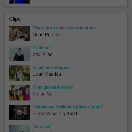
Clips
"Per què no deixaràs de tenir por"
Quart Primera
"Lluitem!"
Xavi Alías
"El planeta imaginari"
Joan Masdéu
"Fins que surti el sol"
Sense Sal
"Saben que és Nadal? (Cura el món)"
Black Music Big Band
"Se grita"