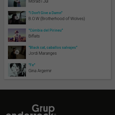
Morad i Jul
"I Don't Give a Damn"
B.O.W (Brotherhood of Wolves)
"Cúmbia del Pirineu"
Biflats
"Black cat, caballos salvajes"
Jordi Maranges
"Fe"
Gina Argemir