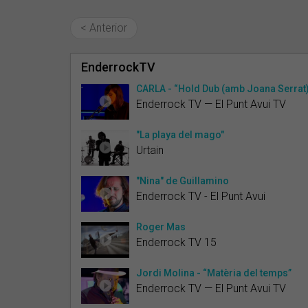
< Anterior
EnderrockTV
CARLA - “Hold Dub (amb Joana Serrat
Enderrock TV — El Punt Avui TV
"La playa del mago"
Urtain
"Nina" de Guillamino
Enderrock TV - El Punt Avui
Roger Mas
Enderrock TV 15
Jordi Molina - “Matèria del temps”
Enderrock TV — El Punt Avui TV