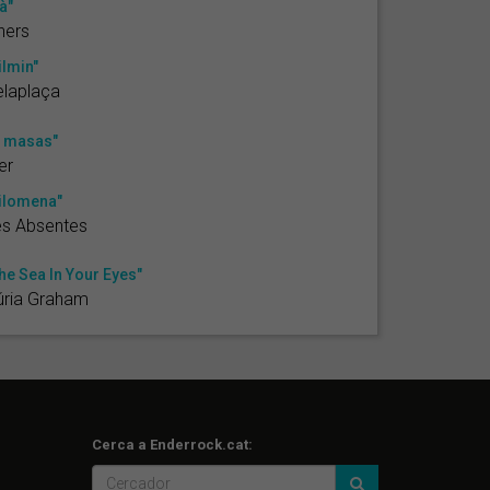
à"
ners
ilmin"
elaplaça
s masas"
er
ilomena"
es Absentes
he Sea In Your Eyes"
úria Graham
Cerca a Enderrock.cat: