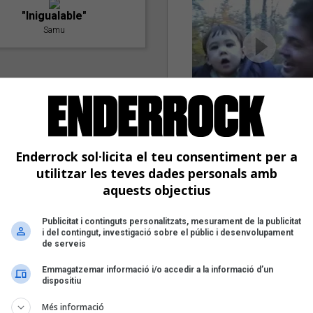
"Inigualable"
Samu
"La iaia"
Saüc en Flor
Enderrock sol·licita el teu consentiment per a
utilitzar les teves dades personals amb
"Amb tu"
aquests objectius
Nöctambuls
Publicitat i continguts personalitzats, mesurament de la publicitat
i del contingut, investigació sobre el públic i desenvolupament
"Postlude To A Kiss"
de serveis
Goran Levi
Emmagatzemar informació i/o accedir a la informació d’un
dispositiu
Més informació