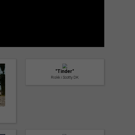
"Tinder"
Riskk i Scotty DK