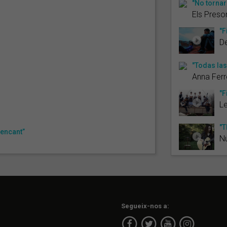
"No tornar
Els Preso
"F
D
"Todas la
Anna Ferr
"F
L
"T
encant”
N
Segueix-nos a: