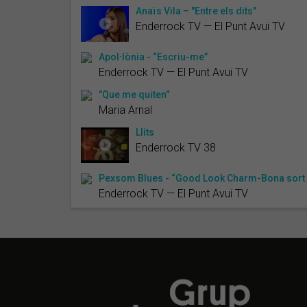
Anaïs Vila – "Entre els dits"
Enderrock TV — El Punt Avui TV
Apol·lònia - “Escriu-me”
Enderrock TV — El Punt Avui TV
"Que me quiten"
Maria Arnal
Llits
Enderrock TV 38
Pexsom Blues - “Good Look Charm-Bona sort 
Enderrock TV — El Punt Avui TV