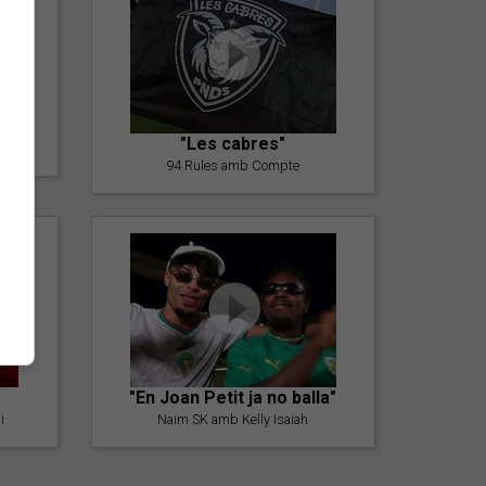
er
"Les cabres"
94 Rules amb Compte
"En Joan Petit ja no balla"
i
Naim SK amb Kelly Isaiah