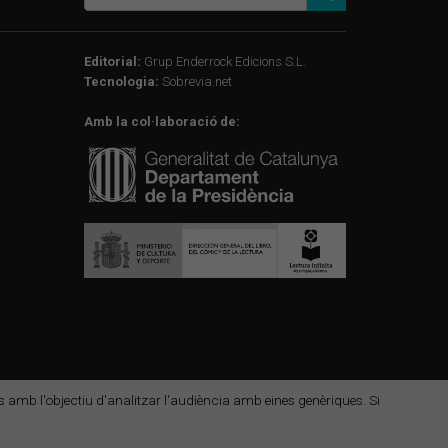
Editorial:
Grup Enderrock Edicions S.L.
Tecnologia:
Sobrevia.net
Amb la col·laboració de:
des amb l'objectiu d'analitzar l'audiència amb eines genèriques. Si