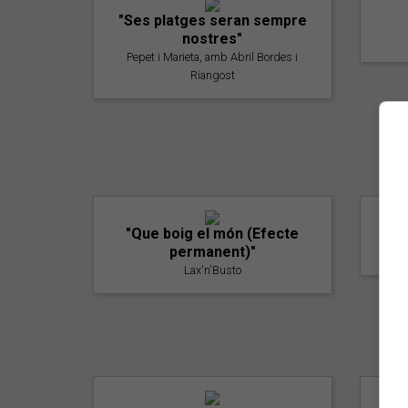
"Ses platges seran sempre
nostres"
Pepet i Marieta, amb Abril Bordes i
Riangost
"Que boig el món (Efecte
permanent)"
Lax'n'Busto