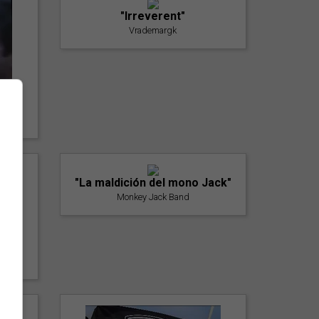
"Irreverent"
Vrademargk
"La maldición del mono Jack"
Monkey Jack Band