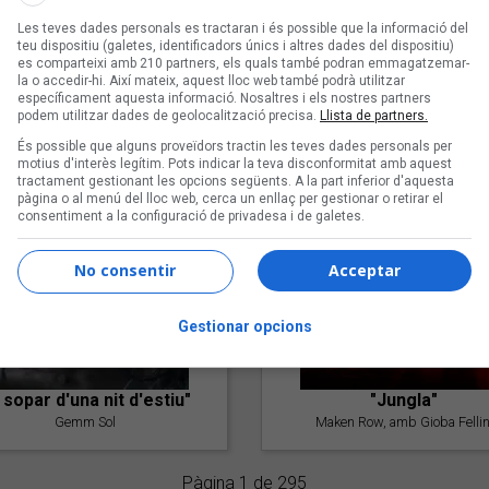
Les teves dades personals es tractaran i és possible que la informació del
teu dispositiu (galetes, identificadors únics i altres dades del dispositiu)
es comparteixi amb 210 partners, els quals també podran emmagatzemar-
la o accedir-hi. Així mateix, aquest lloc web també podrà utilitzar
específicament aquesta informació. Nosaltres i els nostres partners
"Lo bueno y lo malo"
"Posidònia"
podem utilitzar dades de geolocalització precisa.
Llista de partners.
Carmen y María
Pep Álvarez amb Joan Muntan
És possible que alguns proveïdors tractin les teves dades personals per
(Xanguito)
motius d'interès legítim. Pots indicar la teva disconformitat amb aquest
tractament gestionant les opcions següents. A la part inferior d'aquesta
pàgina o al menú del lloc web, cerca un enllaç per gestionar o retirar el
consentiment a la configuració de privadesa i de galetes.
No consentir
Acceptar
Gestionar opcions
l sopar d'una nit d'estiu"
"Jungla"
Gemm Sol
Maken Row, amb Gioba Fellin
Pàgina 1 de 295