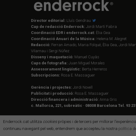
Director editorial:
Lluís Gendrau
Cap de redacció Enderrock:
Jordi Martí Fabra
Coordinació EDR i enderrock.cat:
Èlia Gea
Coordinació Anuari de la Música:
Helena M. Alegret
Redacció:
Ferran Amado, Maria Folqué, Èlia Gea, Jordi Mart
Vilarnau i Sergi Núñez
Disseny i maquetació:
Manuel Cuyàs
Caps de fotografia:
Juan Miguel Morales
Assessorament lingüístic:
Berta Herreros
Subscripcions:
Rosa E. Massaguer
Gerència i projectes:
Jordi Novell
Publicitat i producció:
Rosa E. Massaguer
Direcció financera i administració:
Anna Gris
c. Mallorca, 221, sobreàtic · 08008 Barcelona Tel. 93 23
Enderrock.cat utilitza
cookies
pròpies i de tercers per millorar l'experiènc
continueu navegant pel web, entendrem que accepteu la nostra
política 