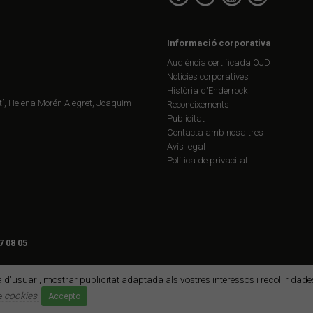
Informació corporativa
Audiència certificada OJD
Notícies corporatives
Història d'Enderrock
í, Helena Morén Alegret, Joaquim
Reconeixements
Publicitat
Contacta amb nosaltres
Avís legal
Política de privacitat
7 08 05
ia d'usuari, mostrar publicitat adaptada als vostres interessos i recollir da
de
cookies
.
Accepto