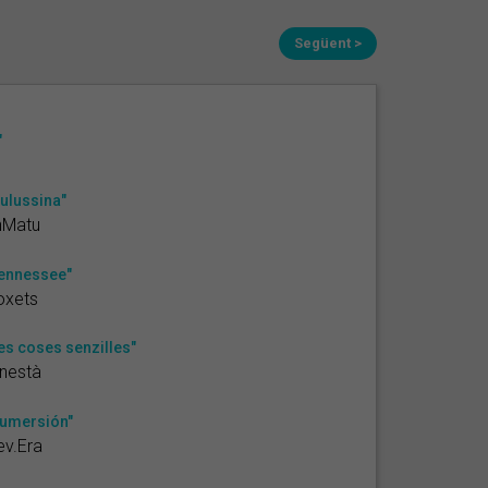
Següent >
"
ulussina"
nMatu
ennessee"
oxets
es coses senzilles"
nestà
umersión"
v.Era