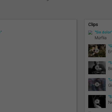
Clips
)”
"Sin dolor
Mürfila
"G
E
"T
B
"L
Gi
"S
Ne