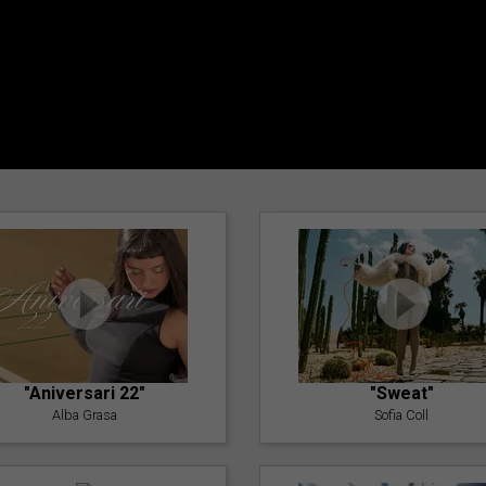
"Aniversari 22"
"Sweat"
Alba Grasa
Sofia Coll