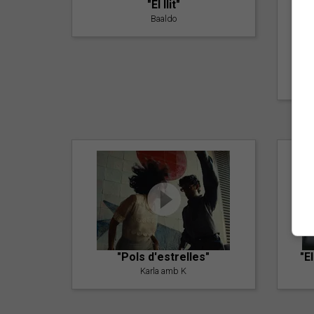
"El llit"
Baaldo
"Pols d'estrelles"
"E
Karla amb K