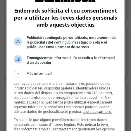
"Lo bueno y lo malo"
Enderrock sol·licita el teu consentiment
Carmen y María
per a utilitzar les teves dades personals
amb aquests objectius
Publicitat i continguts personalitzats, mesurament de
la publicitat i del contingut, investigació sobre el
públic i desenvolupament de serveis
Emmagatzemar informació i/o accedir a la informació
d’un dispositiu
"Posidònia"
Pep Álvarez amb Joan Muntaner (Xanguito)
Més informació
Les teves dades personals es tractaran i és possible que la
informació del teu dispositiu (galetes, identificadors únics i
altres dades del dispositiu) es comparteixi amb 210 partners,
els quals també podran emmagatzemar-la o accedir-hi. Així
mateix, aquest lloc web també podrà utilitzar específicament
aquesta informació. Nosaltres i els nostres partners podem
utilitzar dades de geolocalització precisa.
Llista de partners.
És possible que alguns proveïdors tractin les teves dades
personals per motius d'interès legítim. Pots indicar la teva
disconformitat amb aquest tractament gestionant les opcions