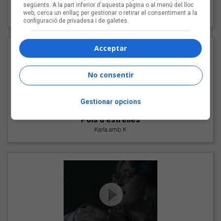
"Les cabres"
següents. A la part inferior d'aquesta pàgina o al menú del lloc
web, cerca un enllaç per gestionar o retirar el consentiment a la
94 Rules amb Compte
configuració de privadesa i de galetes.
Acceptar
No consentir
Gestionar opcions
"Pols d'estrelles"
Karla amb K