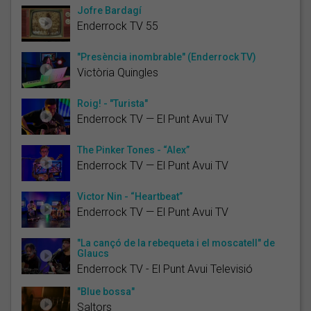
Jofre Bardagí
Enderrock TV 55
"Presència inombrable" (Enderrock TV)
Victòria Quingles
Roig! - "Turista"
Enderrock TV — El Punt Avui TV
The Pinker Tones - “Alex”
Enderrock TV — El Punt Avui TV
Victor Nin - “Heartbeat”
Enderrock TV — El Punt Avui TV
"La cançó de la rebequeta i el moscatell" de
Glaucs
Enderrock TV - El Punt Avui Televisió
"Blue bossa"
Saltors