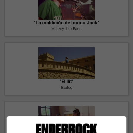
"La maldición del mono Jack"
Monkey Jack Band
"El llit"
Baaldo