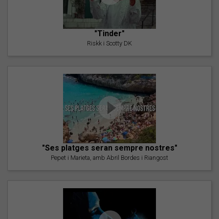
"Tinder"
Riskk i Scotty DK
"Ses platges seran sempre nostres"
Pepet i Marieta, amb Abril Bordes i Riangost