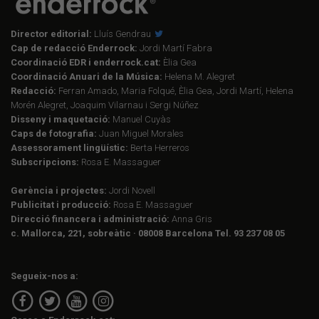
Director editorial:
Lluís Gendrau
Cap de redacció Enderrock:
Jordi Martí Fabra
Coordinació EDR i enderrock.cat:
Èlia Gea
Coordinació Anuari de la Música:
Helena M. Alegret
Redacció:
Ferran Amado, Maria Folqué, Èlia Gea, Jordi Martí, Helena
Morén Alegret, Joaquim Vilarnau i Sergi Núñez
Disseny i maquetació:
Manuel Cuyàs
Caps de fotografia:
Juan Miguel Morales
Assessorament lingüístic:
Berta Herreros
Subscripcions:
Rosa E. Massaguer
Gerència i projectes:
Jordi Novell
Publicitat i producció:
Rosa E. Massaguer
Direcció financera i administració:
Anna Gris
c. Mallorca, 221, sobreàtic · 08008 Barcelona Tel. 93 237 08 05
Segueix-nos a: