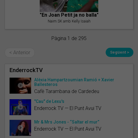
"En Joan Petit ja no balla"
Naim SK amb Kelly Isaiah
Pàgina 1 de 295
< Anterior
Següent >
EnderrockTV
Alèxia Hampartzoumian Ramió + Xavier
Ballesteros
Cafè Tarambana de Cardedeu
"Cau" de Lexu's
Enderrock TV — El Punt Avui TV
Mr & Mrs Jones - “Saltar el mur”
Enderrock TV — El Punt Avui TV