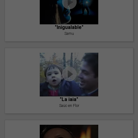
"Inigualable"
Samu
"La iaia"
Saüc en Flor