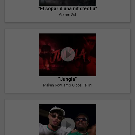
"El sopar d'una nit d'estiu"
Gemm Sol
"Jungla"
Maken Row, amb Gioba Fellini