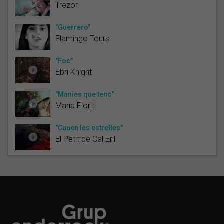
Trezor
"Guerrero"
Flamingo Tours
"Foc"
Ebri Knight
"Manies que tenc"
Maria Florit
"Cauen les estrelles"
El Petit de Cal Eril