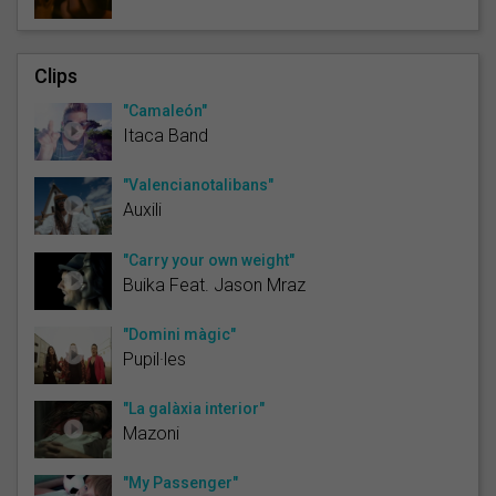
Clips
"Camaleón"
Itaca Band
"Valencianotalibans"
Auxili
"Carry your own weight"
Buika Feat. Jason Mraz
"Domini màgic"
Pupil·les
"La galàxia interior"
Mazoni
"My Passenger"