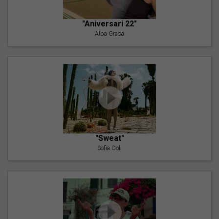
"Aniversari 22"
Alba Grasa
"Sweat"
Sofia Coll