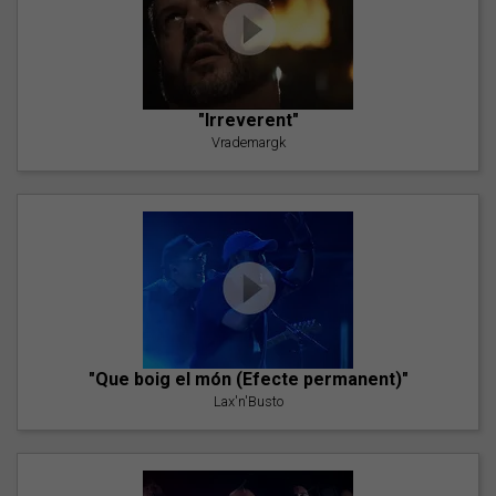
"Irreverent"
Vrademargk
"Que boig el món (Efecte permanent)"
Lax'n'Busto