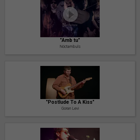
"Amb tu"
Nöctambuls
"Postlude To A Kiss"
Goran Levi