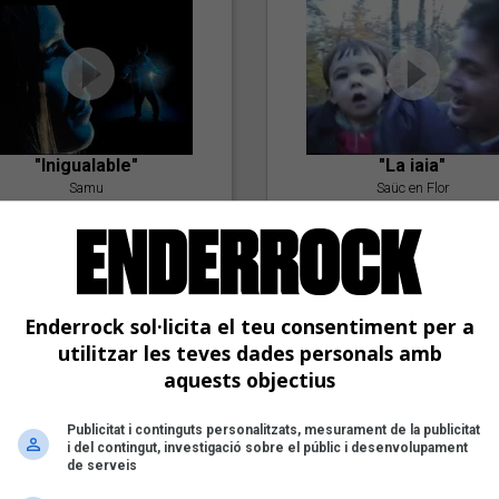
"Inigualable"
"La iaia"
Samu
Saüc en Flor
Enderrock sol·licita el teu consentiment per a
utilitzar les teves dades personals amb
aquests objectius
"Postlude To A Kiss"
Publicitat i continguts personalitzats, mesurament de la publicitat
i del contingut, investigació sobre el públic i desenvolupament
Goran Levi
de serveis
"Amb tu"
Nöctambuls