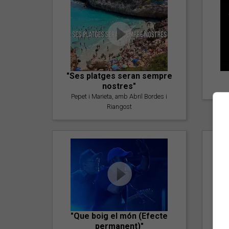
"Ses platges seran sempre
nostres"
Pepet i Marieta, amb Abril Bordes i
Riangost
"Que boig el món (Efecte
permanent)"