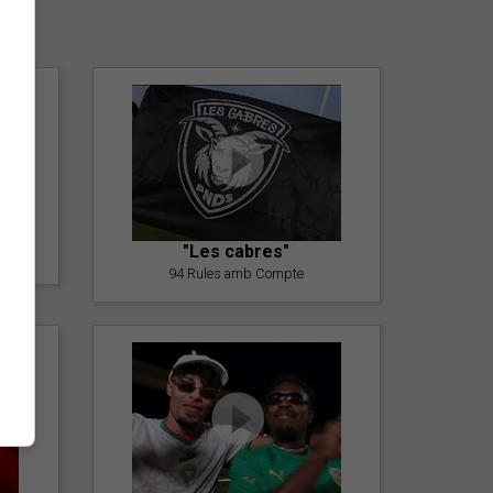
er
"Les cabres"
94 Rules amb Compte