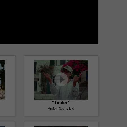
"Tinder"
Riskk i Scotty DK