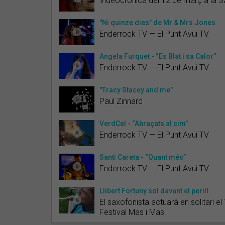
Videocrònica del 12 de març a la S
"Ni quinze dies" de Mr & Mrs Jones
Enderrock TV — El Punt Avui TV
Àngela Furquet - “Es Blat i sa Calor”
Enderrock TV — El Punt Avui TV
"Tracy Stacey and me"
Paul Zinnard
VerdCel - “Abraçats al cim”
Enderrock TV — El Punt Avui TV
Santi Careta - “Quant més”
Enderrock TV — El Punt Avui TV
Llibert Fortuny sol davant el perill
El saxofonista actuarà en solitari el
Festival Mas i Mas