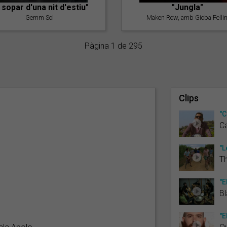
l sopar d'una nit d'estiu"
"Jungla"
Gemm Sol
Maken Row, amb Gioba Fellin
Pàgina 1 de 295
Clips
"C
Ca
"L
Th
"E
Bl
"E