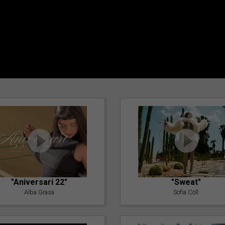
"Aniversari 22"
"Sweat"
Alba Grasa
Sofia Coll