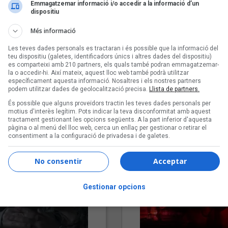
Emmagatzemar informació i/o accedir a la informació d’un
dispositiu
Més informació
Les teves dades personals es tractaran i és possible que la informació del
teu dispositiu (galetes, identificadors únics i altres dades del dispositiu)
es comparteixi amb 210 partners, els quals també podran emmagatzemar-
la o accedir-hi. Així mateix, aquest lloc web també podrà utilitzar
específicament aquesta informació. Nosaltres i els nostres partners
podem utilitzar dades de geolocalització precisa.
Llista de partners.
"Lo bueno y lo malo"
"Posidònia"
És possible que alguns proveïdors tractin les teves dades personals per
Carmen y María
Pep Álvarez amb Joan Muntan
motius d'interès legítim. Pots indicar la teva disconformitat amb aquest
(Xanguito)
tractament gestionant les opcions següents. A la part inferior d'aquesta
pàgina o al menú del lloc web, cerca un enllaç per gestionar o retirar el
consentiment a la configuració de privadesa i de galetes.
No consentir
Acceptar
Gestionar opcions