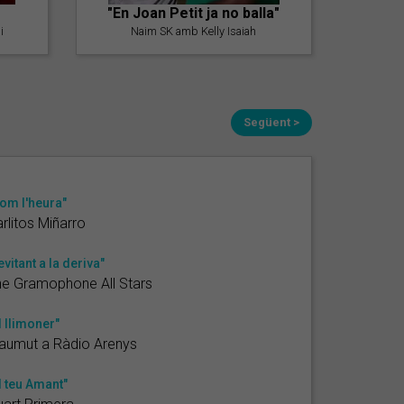
"En Joan Petit ja no balla"
i
Naim SK amb Kelly Isaiah
Següent >
om l'heura"
rlitos Miñarro
evitant a la deriva"
e Gramophone All Stars
l llimoner"
aumut a Ràdio Arenys
l teu Amant"