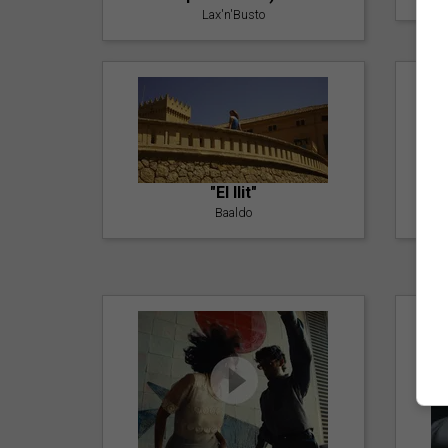
Lax'n'Busto
"El llit"
Baaldo