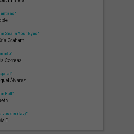
art Primera
entiras"
oble
he Sea In Your Eyes"
úria Graham
ímelo"
is Correas
spiral"
quel Àlvarez
he Fall"
aeth
u vas sin (fav)"
ls B