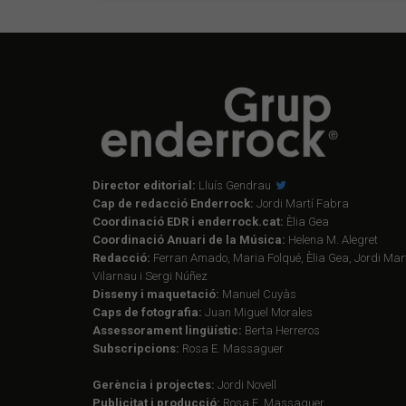
Director editorial:
Lluís Gendrau
Cap de redacció Enderrock:
Jordi Martí Fabra
Coordinació EDR i enderrock.cat:
Èlia Gea
Coordinació Anuari de la Música:
Helena M. Alegret
Redacció:
Ferran Amado, Maria Folqué, Èlia Gea, Jordi Mart
Vilarnau i Sergi Núñez
Disseny i maquetació:
Manuel Cuyàs
Caps de fotografia:
Juan Miguel Morales
Assessorament lingüístic:
Berta Herreros
Subscripcions:
Rosa E. Massaguer
Gerència i projectes:
Jordi Novell
Publicitat i producció:
Rosa E. Massaguer