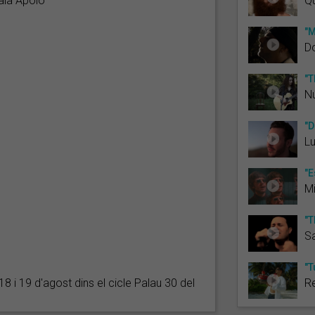
ala Apolo
Qu
"M
D
"T
N
"D
Lu
"E
Mi
"T
S
"T
 18 i 19 d'agost dins el cicle Palau 30 del
Re