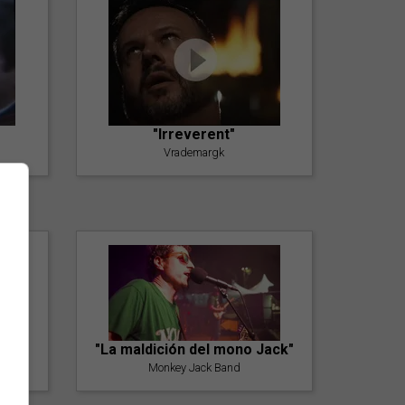
"Irreverent"
Vrademargk
"La maldición del mono Jack"
Monkey Jack Band