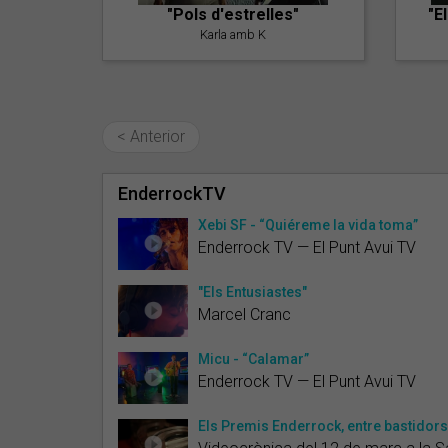
"Pols d'estrelles"
"E
Karla amb K
< Anterior
EnderrockTV
Xebi SF - “Quiéreme la vida toma”
Enderrock TV — El Punt Avui TV
"Els Entusiastes"
Marcel Cranc
Micu - “Calamar”
Enderrock TV — El Punt Avui TV
Els Premis Enderrock, entre bastidors